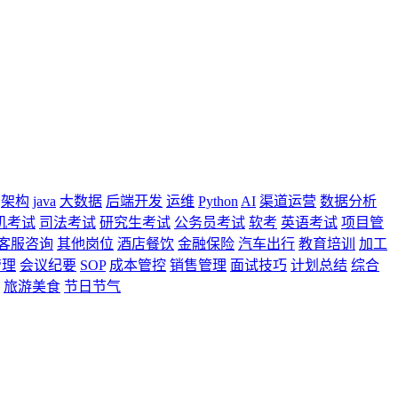
架构
java
大数据
后端开发
运维
Python
AI
渠道运营
数据分析
机考试
司法考试
研究生考试
公务员考试
软考
英语考试
项目管
客服咨询
其他岗位
酒店餐饮
金融保险
汽车出行
教育培训
加工
管理
会议纪要
SOP
成本管控
销售管理
面试技巧
计划总结
综合
旅游美食
节日节气