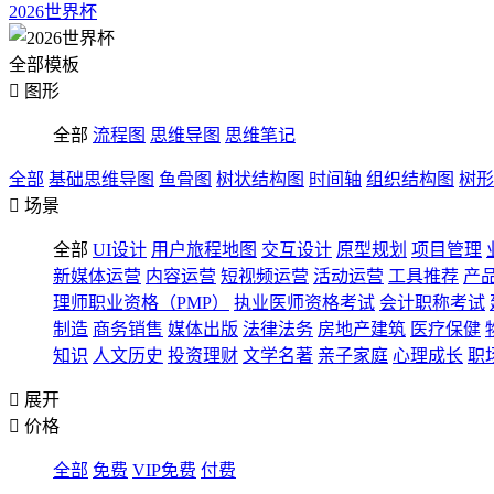
2026世界杯
全部模板

图形
全部
流程图
思维导图
思维笔记
全部
基础思维导图
鱼骨图
树状结构图
时间轴
组织结构图
树形

场景
全部
UI设计
用户旅程地图
交互设计
原型规划
项目管理
新媒体运营
内容运营
短视频运营
活动运营
工具推荐
产
理师职业资格（PMP）
执业医师资格考试
会计职称考试
制造
商务销售
媒体出版
法律法务
房地产建筑
医疗保健
知识
人文历史
投资理财
文学名著
亲子家庭
心理成长
职

展开

价格
全部
免费
VIP免费
付费