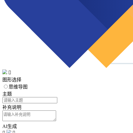

图形选择
思维导图
主题
补充说明
AI生成

