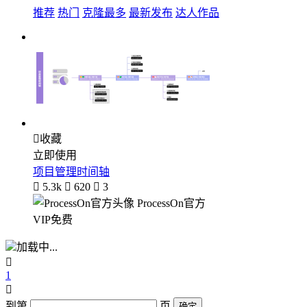
推荐
热门
克隆最多
最新发布
达人作品

收藏
立即使用
项目管理时间轴

5.3k

620

3
ProcessOn官方
VIP免费
加载中...

1

到第
页
确定