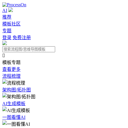
AI
推荐
模板社区
专题
登录
免费注册

模板专题
查看更多
流程梳理
架构图/拓扑图
AI生成模板
一图看懂AI