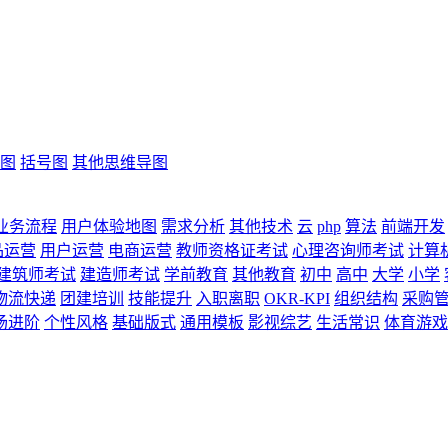
图
括号图
其他思维导图
业务流程
用户体验地图
需求分析
其他技术
云
php
算法
前端开发
品运营
用户运营
电商运营
教师资格证考试
心理咨询师考试
计算
建筑师考试
建造师考试
学前教育
其他教育
初中
高中
大学
小学
物流快递
团建培训
技能提升
入职离职
OKR-KPI
组织结构
采购
场进阶
个性风格
基础版式
通用模板
影视综艺
生活常识
体育游戏