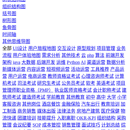
组织结构图
括号图
树形图
鱼骨图
时间轴
其他思维导图
全部
UI设计
用户旅程地图
交互设计
原型规划
项目管理
业务
流程
用户体验地图
需求分析
其他技术
云
php
算法
前端开发
架构
java
大数据
后端开发
运维
Python
AI
渠道运营
数据分析
新媒体运营
内容运营
短视频运营
活动运营
工具推荐
产品运
营
用户运营
电商运营
教师资格证考试
心理咨询师考试
计算
机考试
司法考试
研究生考试
公务员考试
软考
英语考试
项目
管理师职业资格（PMP）
执业医师资格考试
会计职称考试
建
筑师考试
建造师考试
学前教育
其他教育
初中
高中
大学
小学
客服咨询
其他岗位
酒店餐饮
金融保险
汽车出行
教育培训
加
工制造
商务销售
媒体出版
法律法务
房地产建筑
医疗保健
物
流快递
团建培训
技能提升
入职离职
OKR-KPI
组织结构
采购
管理
会议纪要
SOP
成本管控
销售管理
面试技巧
计划总结
综