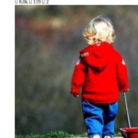

8.0k

119

2