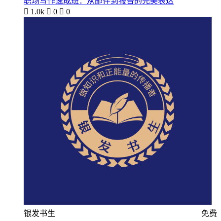
职场写作速成班：从邮件到报告的完美表达

1.0k

0

0
银发书生
免费