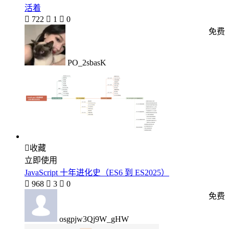
活着

722

1

0
免费
PO_2sbasK

收藏
立即使用
JavaScript 十年进化史（ES6 到 ES2025）

968

3

0
免费
osgpjw3Qj9W_gHW