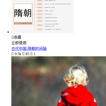

收藏
立即使用
古代中国-隋朝时间轴

9.5k

85

1