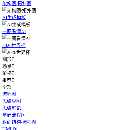
架构图/拓扑图
AI生成模板
一图看懂AI
2026世界杯
图形

场景

价格

推荐

全部
流程图
思维导图
思维笔记
基础流程图
组织结构-流程图
UML图