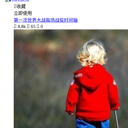

收藏
立即使用
第一次世界大战每场战役时间轴

8.8k

65

0