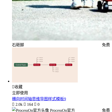
石砸脚
免费

收藏
立即使用
横向时间轴思维导图样式模板9

2.0k

164

0
ProcessOn官方
免费