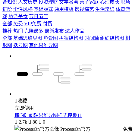
合知识
人文历史
投资理财
文学名著
亲子家庭
心理成长
职场
进阶
个性风格
基础版式
通用模板
影视综艺
生活常识
体育游
戏
旅游美食
节日节气
全部
免费
VIP免费
付费
推荐
热门
克隆最多
最新发布
达人作品
全部
基础思维导图
鱼骨图
树状结构图
时间轴
组织结构图
树
形图
括号图
其他思维导图

收藏
立即使用
横向时间轴思维导图样式模板11

2.7k

80

0
ProcessOn官方
免费