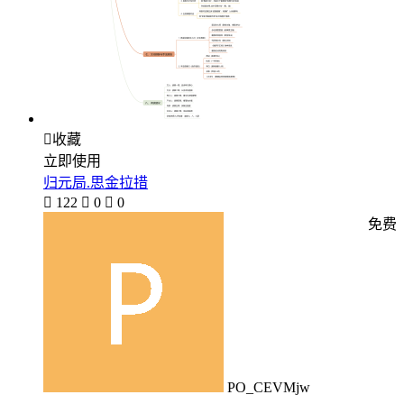

收藏
立即使用
归元局.思金拉措

122

0

0
免费
PO_CEVMjw