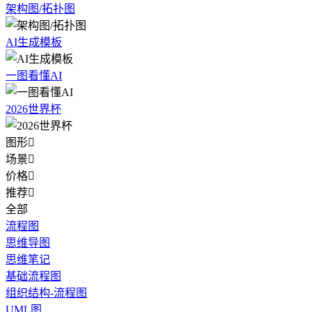
架构图/拓扑图
AI生成模板
一图看懂AI
2026世界杯
图形

场景

价格

推荐

全部
流程图
思维导图
思维笔记
基础流程图
组织结构-流程图
UML图