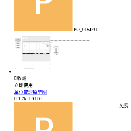
PO_0DsIFU

收藏
立即使用
单位管理原型图

1.7k

9

0
免费