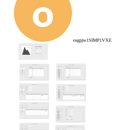
osgpjw1SIMP1VXE