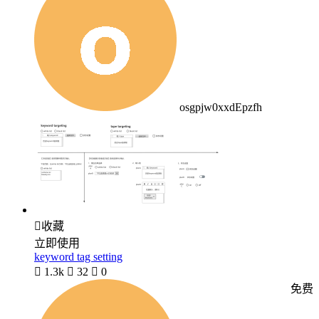
osgpjw0xxdEpzfh

收藏
立即使用
keyword tag setting

1.3k

32

0
免费