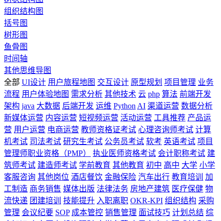
组织结构图
括号图
树形图
鱼骨图
时间轴
其他思维导图
全部
UI设计
用户旅程地图
交互设计
原型规划
项目管理
业务
流程
用户体验地图
需求分析
其他技术
云
php
算法
前端开发
架构
java
大数据
后端开发
运维
Python
AI
渠道运营
数据分析
新媒体运营
内容运营
短视频运营
活动运营
工具推荐
产品运
营
用户运营
电商运营
教师资格证考试
心理咨询师考试
计算
机考试
司法考试
研究生考试
公务员考试
软考
英语考试
项目
管理师职业资格（PMP）
执业医师资格考试
会计职称考试
建
筑师考试
建造师考试
学前教育
其他教育
初中
高中
大学
小学
客服咨询
其他岗位
酒店餐饮
金融保险
汽车出行
教育培训
加
工制造
商务销售
媒体出版
法律法务
房地产建筑
医疗保健
物
流快递
团建培训
技能提升
入职离职
OKR-KPI
组织结构
采购
管理
会议纪要
SOP
成本管控
销售管理
面试技巧
计划总结
综