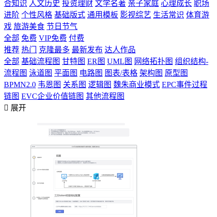
合知识
人文历史
投资理财
文学名著
亲子家庭
心理成长
职场
进阶
个性风格
基础版式
通用模板
影视综艺
生活常识
体育游
戏
旅游美食
节日节气
全部
免费
VIP免费
付费
推荐
热门
克隆最多
最新发布
达人作品
全部
基础流程图
甘特图
ER图
UML图
网络拓扑图
组织结构-
流程图
泳道图
平面图
电路图
图表/表格
架构图
原型图
BPMN2.0
韦恩图
关系图
逻辑图
魏朱商业模式
EPC事件过程
链图
EVC企业价值链图
其他流程图

展开