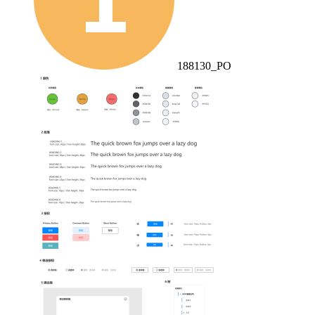
188130_PO