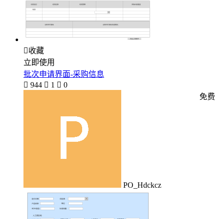

收藏
立即使用
批次申请界面-采购信息

944

1

0
免费
PO_Hdckcz