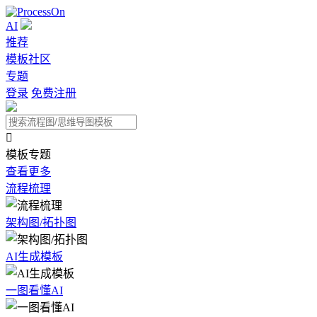
AI
推荐
模板社区
专题
登录
免费注册

模板专题
查看更多
流程梳理
架构图/拓扑图
AI生成模板
一图看懂AI