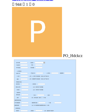

944

1

0
PO_Hdckcz