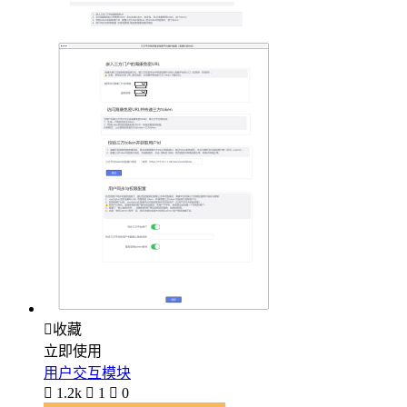

收藏
立即使用
用户交互模块

1.2k

1

0