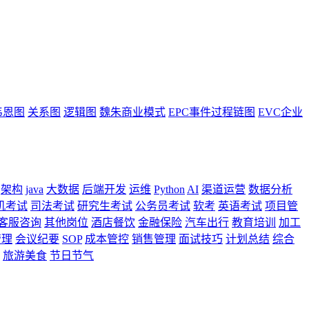
韦恩图
关系图
逻辑图
魏朱商业模式
EPC事件过程链图
EVC企业
架构
java
大数据
后端开发
运维
Python
AI
渠道运营
数据分析
机考试
司法考试
研究生考试
公务员考试
软考
英语考试
项目管
客服咨询
其他岗位
酒店餐饮
金融保险
汽车出行
教育培训
加工
管理
会议纪要
SOP
成本管控
销售管理
面试技巧
计划总结
综合
旅游美食
节日节气