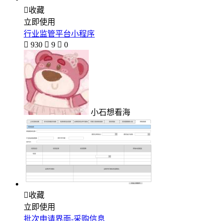

收藏
立即使用
行业监管平台小程序

930

9

0
小石想看海

收藏
立即使用
批次申请界面-采购信息