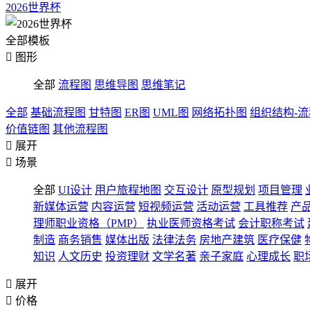
2026世界杯
全部模板

图形
全部
流程图
思维导图
思维笔记
全部
基础流程图
甘特图
ER图
UML图
网络拓扑图
组织结构-
价值链图
其他流程图

展开

场景
全部
UI设计
用户旅程地图
交互设计
原型规划
项目管理
新媒体运营
内容运营
短视频运营
活动运营
工具推荐
产
理师职业资格（PMP）
执业医师资格考试
会计职称考试
制造
商务销售
媒体出版
法律法务
房地产建筑
医疗保健
知识
人文历史
投资理财
文学名著
亲子家庭
心理成长
职

展开

价格