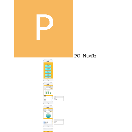
PO_NuvfJz