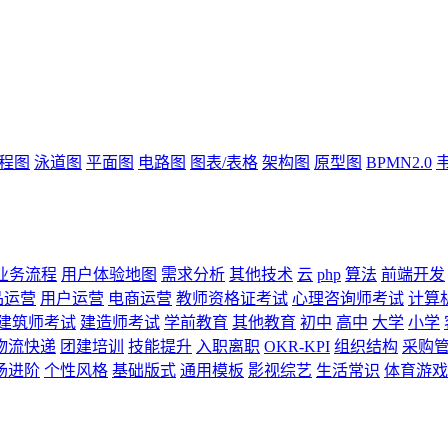
流程图
泳道图
平面图
电路图
图表/表格
架构图
原型图
BPMN2.0
业务流程
用户体验地图
需求分析
其他技术
云
php
算法
前端开发
品运营
用户运营
电商运营
教师资格证考试
心理咨询师考试
计算
建筑师考试
建造师考试
学前教育
其他教育
初中
高中
大学
小学
物流快递
团建培训
技能提升
入职离职
OKR-KPI
组织结构
采购
场进阶
个性风格
基础版式
通用模板
影视综艺
生活常识
体育游戏