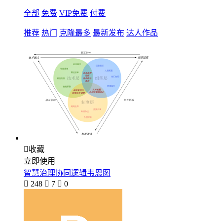
全部
免费
VIP免费
付费
推荐
热门
克隆最多
最新发布
达人作品

收藏
立即使用
智慧治理协同逻辑韦恩图

248

7

0