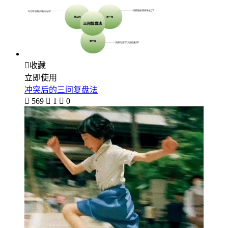

收藏
立即使用
冲突后的三问复盘法

569

1

0