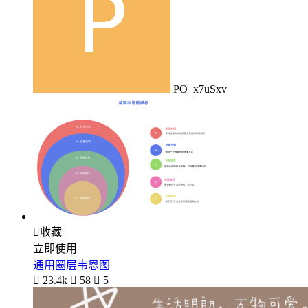
PO_x7uSxv

收藏
立即使用
通用圈层韦恩图

23.4k

58

5