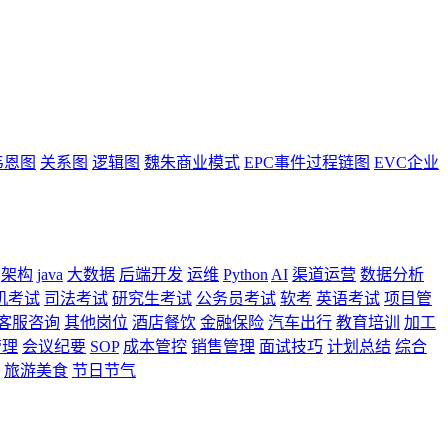
韦恩图
关系图
逻辑图
魏朱商业模式
EPC事件过程链图
EVC企业
架构
java
大数据
后端开发
运维
Python
AI
渠道运营
数据分析
机考试
司法考试
研究生考试
公务员考试
软考
英语考试
项目管
客服咨询
其他岗位
酒店餐饮
金融保险
汽车出行
教育培训
加工
管理
会议纪要
SOP
成本管控
销售管理
面试技巧
计划总结
综合
旅游美食
节日节气