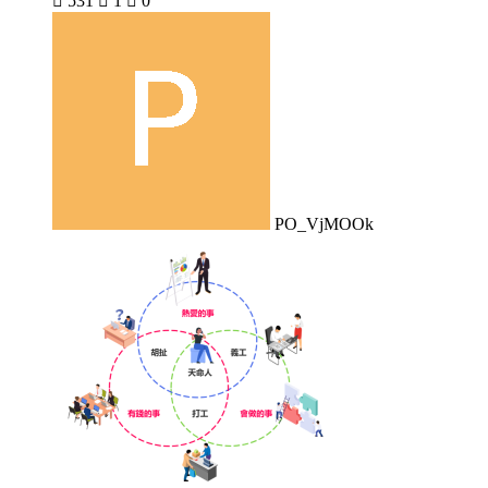

531

1

0
PO_VjMOOk