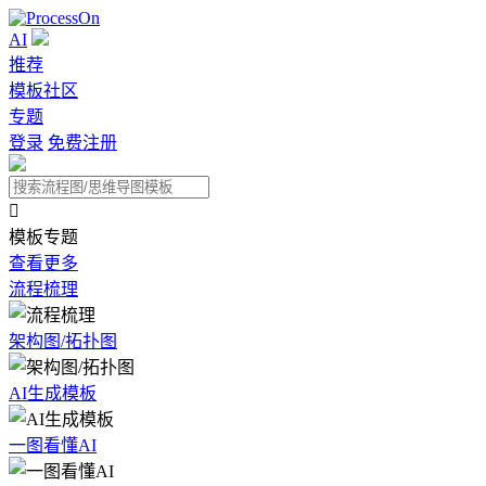
AI
推荐
模板社区
专题
登录
免费注册

模板专题
查看更多
流程梳理
架构图/拓扑图
AI生成模板
一图看懂AI