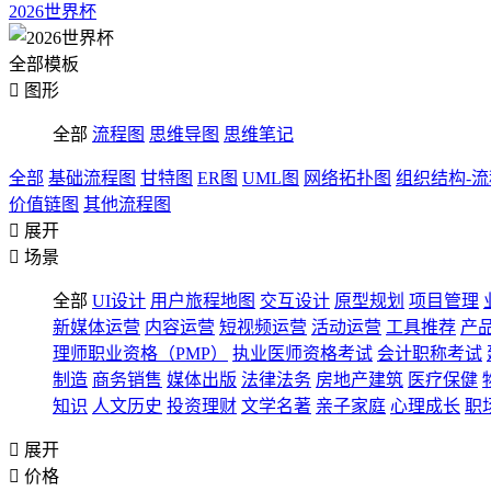
2026世界杯
全部模板

图形
全部
流程图
思维导图
思维笔记
全部
基础流程图
甘特图
ER图
UML图
网络拓扑图
组织结构-
价值链图
其他流程图

展开

场景
全部
UI设计
用户旅程地图
交互设计
原型规划
项目管理
新媒体运营
内容运营
短视频运营
活动运营
工具推荐
产
理师职业资格（PMP）
执业医师资格考试
会计职称考试
制造
商务销售
媒体出版
法律法务
房地产建筑
医疗保健
知识
人文历史
投资理财
文学名著
亲子家庭
心理成长
职

展开

价格