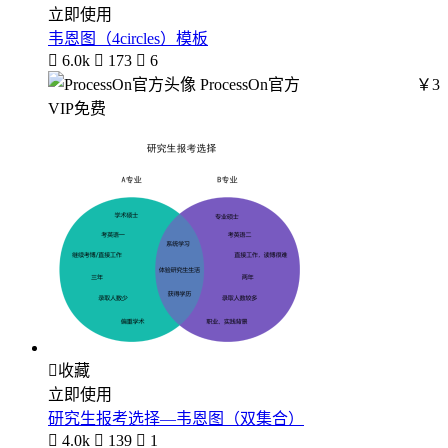
立即使用
韦恩图（4circles）模板

6.0k

173

6
ProcessOn官方
￥3
VIP免费

收藏
立即使用
研究生报考选择—韦恩图（双集合）

4.0k

139

1