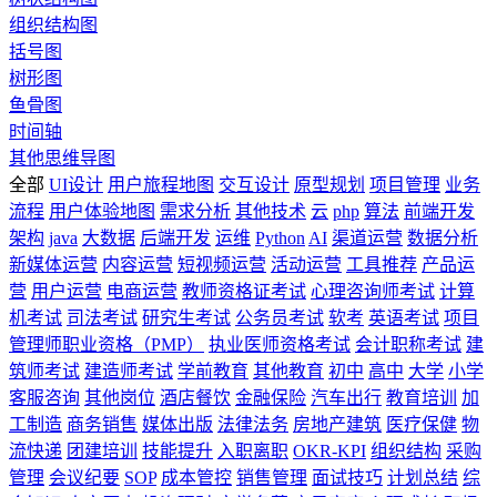
组织结构图
括号图
树形图
鱼骨图
时间轴
其他思维导图
全部
UI设计
用户旅程地图
交互设计
原型规划
项目管理
业务
流程
用户体验地图
需求分析
其他技术
云
php
算法
前端开发
架构
java
大数据
后端开发
运维
Python
AI
渠道运营
数据分析
新媒体运营
内容运营
短视频运营
活动运营
工具推荐
产品运
营
用户运营
电商运营
教师资格证考试
心理咨询师考试
计算
机考试
司法考试
研究生考试
公务员考试
软考
英语考试
项目
管理师职业资格（PMP）
执业医师资格考试
会计职称考试
建
筑师考试
建造师考试
学前教育
其他教育
初中
高中
大学
小学
客服咨询
其他岗位
酒店餐饮
金融保险
汽车出行
教育培训
加
工制造
商务销售
媒体出版
法律法务
房地产建筑
医疗保健
物
流快递
团建培训
技能提升
入职离职
OKR-KPI
组织结构
采购
管理
会议纪要
SOP
成本管控
销售管理
面试技巧
计划总结
综