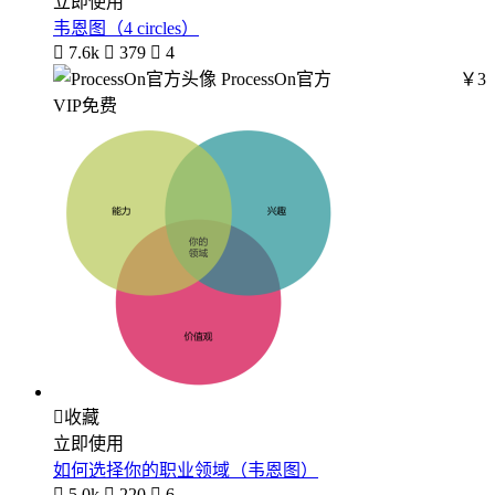
立即使用
韦恩图（4 circles）

7.6k

379

4
ProcessOn官方
￥3
VIP免费

收藏
立即使用
如何选择你的职业领域（韦恩图）

5.0k

220

6