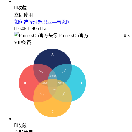

收藏
立即使用
如何选择理想职业—韦恩图

6.0k

405

2
ProcessOn官方
￥3
VIP免费

收藏