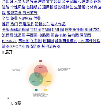
合知识
人文历史
投资理财
文学名著
亲子家庭
心理成长
职场
进阶
个性风格
基础版式
通用模板
影视综艺
生活常识
体育游
戏
旅游美食
节日节气
全部
免费
VIP免费
付费
推荐
热门
克隆最多
最新发布
达人作品
全部
基础流程图
甘特图
ER图
UML图
网络拓扑图
组织结构-
流程图
泳道图
平面图
电路图
图表/表格
架构图
原型图
BPMN2.0
韦恩图
关系图
逻辑图
魏朱商业模式
EPC事件过程
链图
EVC企业价值链图
其他流程图

展开

收藏