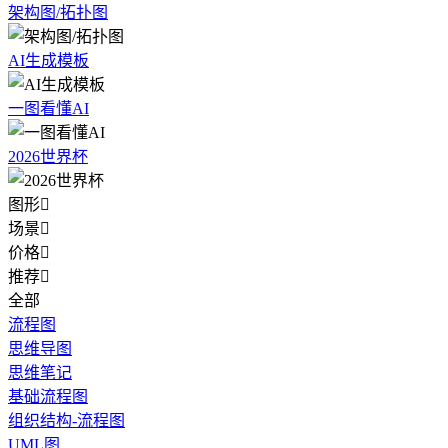
架构图/拓扑图
AI生成模板
一图看懂AI
2026世界杯
图形

场景

价格

推荐

全部
流程图
思维导图
思维笔记
基础流程图
组织结构-流程图
UML图