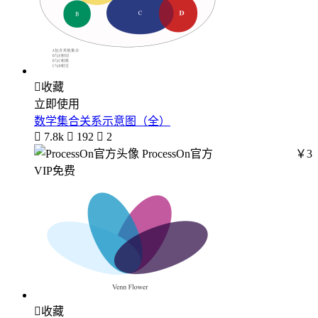

收藏
立即使用
数学集合关系示意图（全）

7.8k

192

2
ProcessOn官方
￥3
VIP免费

收藏