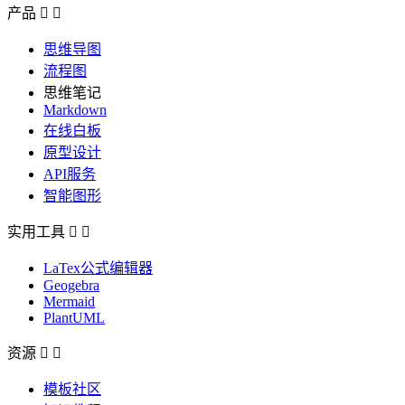
产品


思维导图
流程图
思维笔记
Markdown
在线白板
原型设计
API服务
智能图形
实用工具


LaTex公式编辑器
Geogebra
Mermaid
PlantUML
资源


模板社区