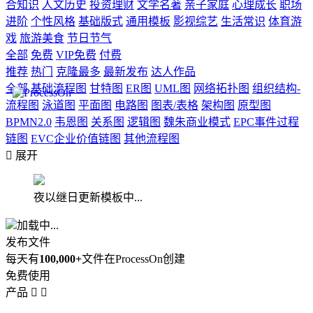
合知识
人文历史
投资理财
文学名著
亲子家庭
心理成长
职场
进阶
个性风格
基础版式
通用模板
影视综艺
生活常识
体育游
戏
旅游美食
节日节气
全部
免费
VIP免费
付费
推荐
热门
克隆最多
最新发布
达人作品
全部
基础流程图
甘特图
ER图
UML图
网络拓扑图
组织结构-
流程图
泳道图
平面图
电路图
图表/表格
架构图
原型图
BPMN2.0
韦恩图
关系图
逻辑图
魏朱商业模式
EPC事件过程
链图
EVC企业价值链图
其他流程图

展开
夜以继日更新模板中...
加载中...
发布文件
每天有
100,000+
文件在ProcessOn创建
免费使用
产品

