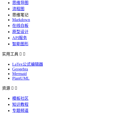
思维导图
流程图
思维笔记
Markdown
在线白板
原型设计
API服务
智能图形
实用工具


LaTex公式编辑器
Geogebra
Mermaid
PlantUML
资源


模板社区
知识教程
专题频道