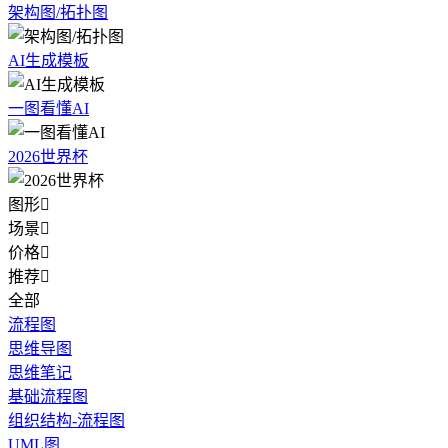
架构图/拓扑图
AI生成模板
一图看懂AI
2026世界杯
图形

场景

价格

推荐

全部
流程图
思维导图
思维笔记
基础流程图
组织结构-流程图
UML图