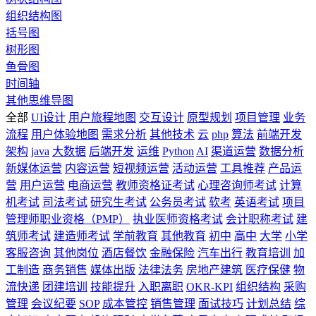
组织结构图
括号图
树形图
鱼骨图
时间轴
其他思维导图
全部
UI设计
用户旅程地图
交互设计
原型规划
项目管理
业务
流程
用户体验地图
需求分析
其他技术
云
php
算法
前端开发
架构
java
大数据
后端开发
运维
Python
AI
渠道运营
数据分析
新媒体运营
内容运营
短视频运营
活动运营
工具推荐
产品运
营
用户运营
电商运营
教师资格证考试
心理咨询师考试
计算
机考试
司法考试
研究生考试
公务员考试
软考
英语考试
项目
管理师职业资格（PMP）
执业医师资格考试
会计职称考试
建
筑师考试
建造师考试
学前教育
其他教育
初中
高中
大学
小学
客服咨询
其他岗位
酒店餐饮
金融保险
汽车出行
教育培训
加
工制造
商务销售
媒体出版
法律法务
房地产建筑
医疗保健
物
流快递
团建培训
技能提升
入职离职
OKR-KPI
组织结构
采购
管理
会议纪要
SOP
成本管控
销售管理
面试技巧
计划总结
综