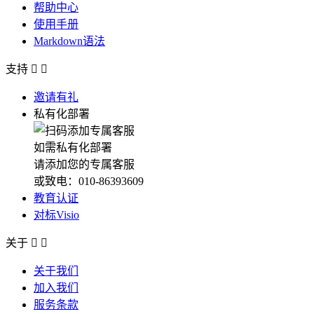
帮助中心
使用手册
Markdown语法
支持


邀请有礼
私有化部署
如需私有化部署
请添加您的专属客服
或致电：010-86393609
教育认证
对标Visio
关于


关于我们
加入我们
服务条款