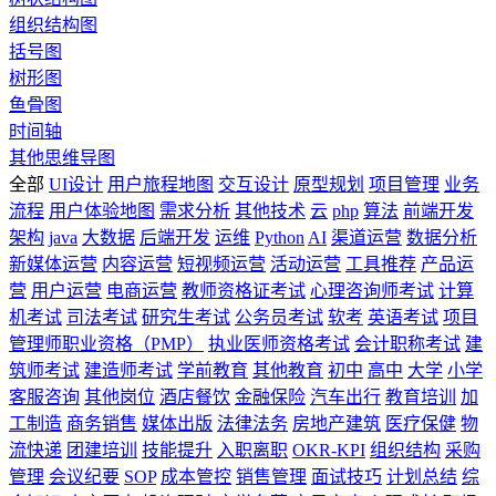
组织结构图
括号图
树形图
鱼骨图
时间轴
其他思维导图
全部
UI设计
用户旅程地图
交互设计
原型规划
项目管理
业务
流程
用户体验地图
需求分析
其他技术
云
php
算法
前端开发
架构
java
大数据
后端开发
运维
Python
AI
渠道运营
数据分析
新媒体运营
内容运营
短视频运营
活动运营
工具推荐
产品运
营
用户运营
电商运营
教师资格证考试
心理咨询师考试
计算
机考试
司法考试
研究生考试
公务员考试
软考
英语考试
项目
管理师职业资格（PMP）
执业医师资格考试
会计职称考试
建
筑师考试
建造师考试
学前教育
其他教育
初中
高中
大学
小学
客服咨询
其他岗位
酒店餐饮
金融保险
汽车出行
教育培训
加
工制造
商务销售
媒体出版
法律法务
房地产建筑
医疗保健
物
流快递
团建培训
技能提升
入职离职
OKR-KPI
组织结构
采购
管理
会议纪要
SOP
成本管控
销售管理
面试技巧
计划总结
综