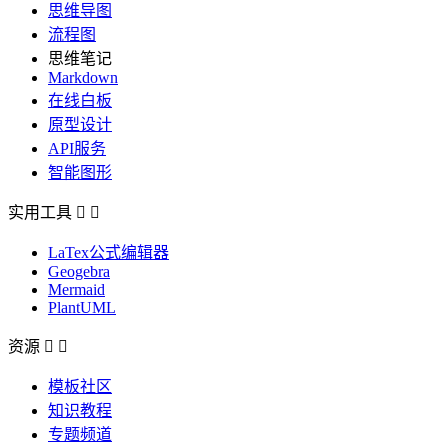
思维导图
流程图
思维笔记
Markdown
在线白板
原型设计
API服务
智能图形
实用工具


LaTex公式编辑器
Geogebra
Mermaid
PlantUML
资源


模板社区
知识教程
专题频道