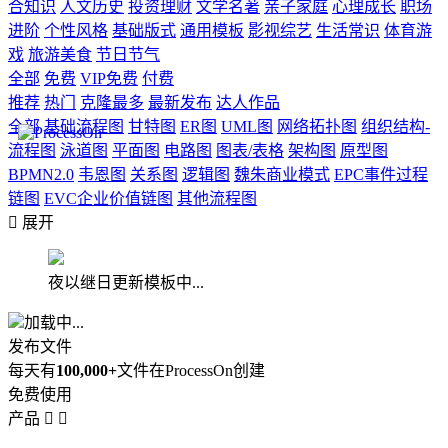
合知识
人文历史
投资理财
文学名著
亲子家庭
心理成长
职场
进阶
个性风格
基础版式
通用模板
影视综艺
生活常识
体育游
戏
旅游美食
节日节气
全部
免费
VIP免费
付费
推荐
热门
克隆最多
最新发布
达人作品
全部
基础流程图
甘特图
ER图
UML图
网络拓扑图
组织结构-
流程图
泳道图
平面图
电路图
图表/表格
架构图
原型图
BPMN2.0
韦恩图
关系图
逻辑图
魏朱商业模式
EPC事件过程
链图
EVC企业价值链图
其他流程图

展开
夜以继日更新模板中...
加载中...
发布文件
每天有
100,000+
文件在ProcessOn创建
免费使用
产品

