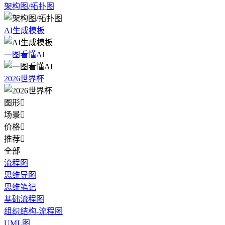
架构图/拓扑图
AI生成模板
一图看懂AI
2026世界杯
图形

场景

价格

推荐

全部
流程图
思维导图
思维笔记
基础流程图
组织结构-流程图
UML图