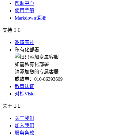
帮助中心
使用手册
Markdown语法
支持


邀请有礼
私有化部署
如需私有化部署
请添加您的专属客服
或致电：010-86393609
教育认证
对标Visio
关于


关于我们
加入我们
服务条款