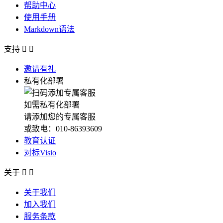
帮助中心
使用手册
Markdown语法
支持


邀请有礼
私有化部署
如需私有化部署
请添加您的专属客服
或致电：010-86393609
教育认证
对标Visio
关于


关于我们
加入我们
服务条款