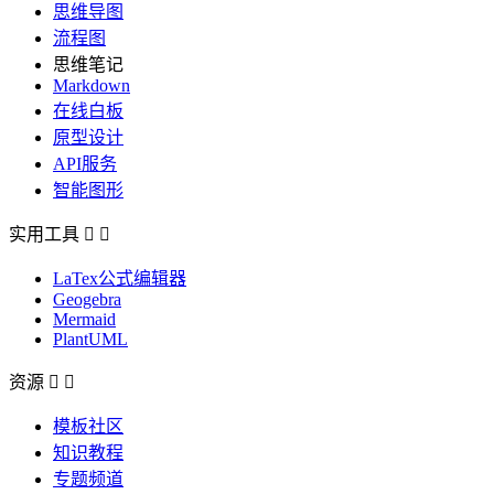
思维导图
流程图
思维笔记
Markdown
在线白板
原型设计
API服务
智能图形
实用工具


LaTex公式编辑器
Geogebra
Mermaid
PlantUML
资源


模板社区
知识教程
专题频道