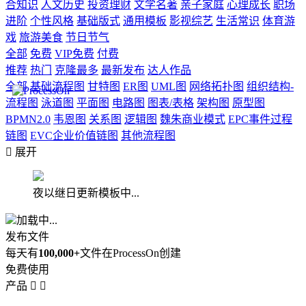
合知识
人文历史
投资理财
文学名著
亲子家庭
心理成长
职场
进阶
个性风格
基础版式
通用模板
影视综艺
生活常识
体育游
戏
旅游美食
节日节气
全部
免费
VIP免费
付费
推荐
热门
克隆最多
最新发布
达人作品
全部
基础流程图
甘特图
ER图
UML图
网络拓扑图
组织结构-
流程图
泳道图
平面图
电路图
图表/表格
架构图
原型图
BPMN2.0
韦恩图
关系图
逻辑图
魏朱商业模式
EPC事件过程
链图
EVC企业价值链图
其他流程图

展开
夜以继日更新模板中...
加载中...
发布文件
每天有
100,000+
文件在ProcessOn创建
免费使用
产品

