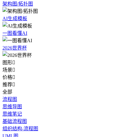
架构图/拓扑图
AI生成模板
一图看懂AI
2026世界杯
图形

场景

价格

推荐

全部
流程图
思维导图
思维笔记
基础流程图
组织结构-流程图
UML图