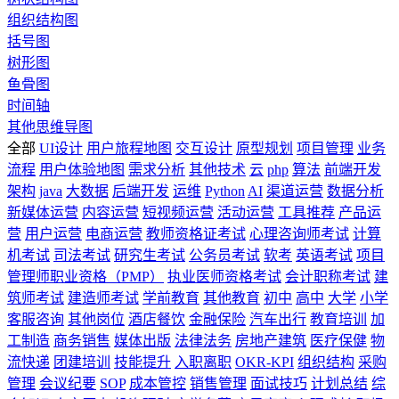
组织结构图
括号图
树形图
鱼骨图
时间轴
其他思维导图
全部
UI设计
用户旅程地图
交互设计
原型规划
项目管理
业务
流程
用户体验地图
需求分析
其他技术
云
php
算法
前端开发
架构
java
大数据
后端开发
运维
Python
AI
渠道运营
数据分析
新媒体运营
内容运营
短视频运营
活动运营
工具推荐
产品运
营
用户运营
电商运营
教师资格证考试
心理咨询师考试
计算
机考试
司法考试
研究生考试
公务员考试
软考
英语考试
项目
管理师职业资格（PMP）
执业医师资格考试
会计职称考试
建
筑师考试
建造师考试
学前教育
其他教育
初中
高中
大学
小学
客服咨询
其他岗位
酒店餐饮
金融保险
汽车出行
教育培训
加
工制造
商务销售
媒体出版
法律法务
房地产建筑
医疗保健
物
流快递
团建培训
技能提升
入职离职
OKR-KPI
组织结构
采购
管理
会议纪要
SOP
成本管控
销售管理
面试技巧
计划总结
综