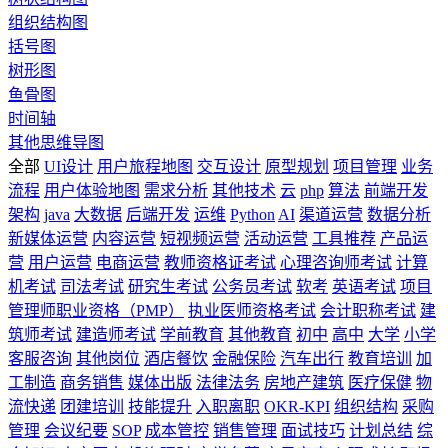
组织结构图
括号图
树形图
鱼骨图
时间轴
其他思维导图
全部
UI设计
用户旅程地图
交互设计
原型规划
项目管理
业务
流程
用户体验地图
需求分析
其他技术
云
php
算法
前端开发
架构
java
大数据
后端开发
运维
Python
AI
渠道运营
数据分析
新媒体运营
内容运营
短视频运营
活动运营
工具推荐
产品运
营
用户运营
电商运营
教师资格证考试
心理咨询师考试
计算
机考试
司法考试
研究生考试
公务员考试
软考
英语考试
项目
管理师职业资格（PMP）
执业医师资格考试
会计职称考试
建
筑师考试
建造师考试
学前教育
其他教育
初中
高中
大学
小学
客服咨询
其他岗位
酒店餐饮
金融保险
汽车出行
教育培训
加
工制造
商务销售
媒体出版
法律法务
房地产建筑
医疗保健
物
流快递
团建培训
技能提升
入职离职
OKR-KPI
组织结构
采购
管理
会议纪要
SOP
成本管控
销售管理
面试技巧
计划总结
综