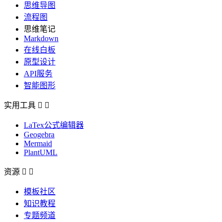
思维导图
流程图
思维笔记
Markdown
在线白板
原型设计
API服务
智能图形
实用工具


LaTex公式编辑器
Geogebra
Mermaid
PlantUML
资源


模板社区
知识教程
专题频道