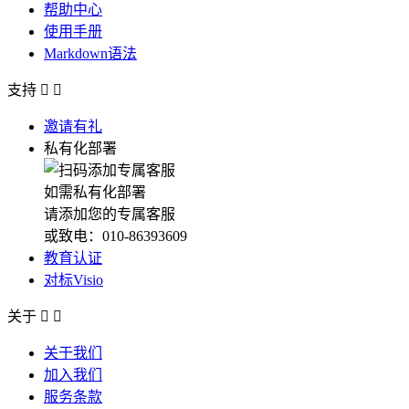
帮助中心
使用手册
Markdown语法
支持


邀请有礼
私有化部署
如需私有化部署
请添加您的专属客服
或致电：010-86393609
教育认证
对标Visio
关于


关于我们
加入我们
服务条款