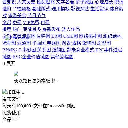
合知识
人文历史
投资理财
文学名著
亲子家庭
心理成长
职场
进阶
个性风格
基础版式
通用模板
影视综艺
生活常识
体育游
戏
旅游美食
节日节气
全部
免费
VIP免费
付费
推荐
热门
克隆最多
最新发布
达人作品
全部
基础流程图
甘特图
ER图
UML图
网络拓扑图
组织结构-
流程图
泳道图
平面图
电路图
图表/表格
架构图
原型图
BPMN2.0
韦恩图
关系图
逻辑图
魏朱商业模式
EPC事件过程
链图
EVC企业价值链图
其他流程图

展开
夜以继日更新模板中...
加载中...
发布文件
每天有
100,000+
文件在ProcessOn创建
免费使用
产品

