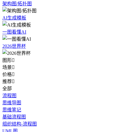
架构图/拓扑图
AI生成模板
一图看懂AI
2026世界杯
图形

场景

价格

推荐

全部
流程图
思维导图
思维笔记
基础流程图
组织结构-流程图
UML图