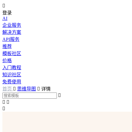

登录
AI
企业服务
解决方案
API服务
推荐
模板社区
价格
入门教程
知识社区
免费使用
首页

思维导图

详情



