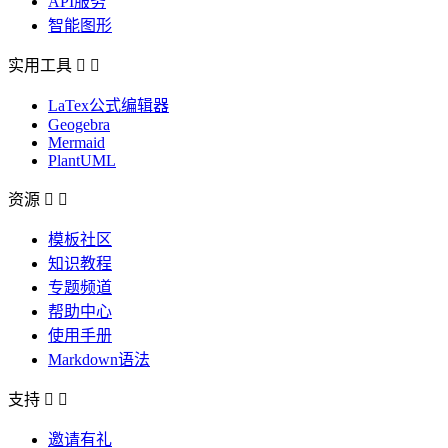
API服务
智能图形
实用工具


LaTex公式编辑器
Geogebra
Mermaid
PlantUML
资源


模板社区
知识教程
专题频道
帮助中心
使用手册
Markdown语法
支持


邀请有礼