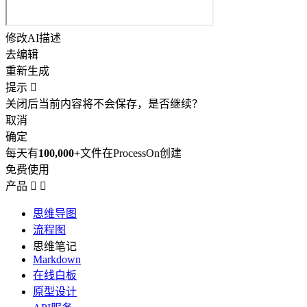
修改AI描述
去编辑
重新生成
提示

关闭后当前内容将不会保存，是否继续？
取消
确定
每天有
100,000+
文件在ProcessOn创建
免费使用
产品


思维导图
流程图
思维笔记
Markdown
在线白板
原型设计