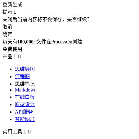
重新生成
提示

关闭后当前内容将不会保存，是否继续？
取消
确定
每天有
100,000+
文件在ProcessOn创建
免费使用
产品


思维导图
流程图
思维笔记
Markdown
在线白板
原型设计
API服务
智能图形
实用工具

