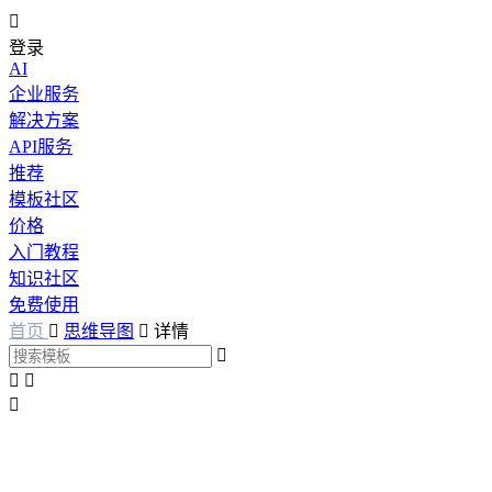

登录
AI
企业服务
解决方案
API服务
推荐
模板社区
价格
入门教程
知识社区
免费使用
首页

思维导图

详情



