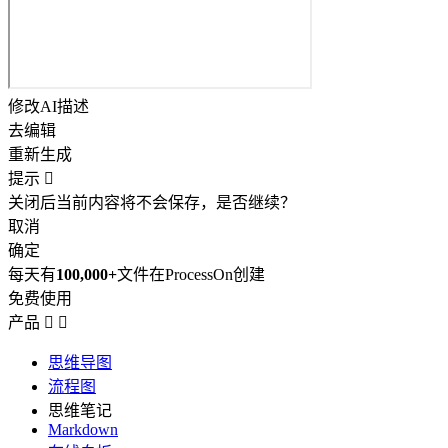
修改AI描述
去编辑
重新生成
提示

关闭后当前内容将不会保存，是否继续？
取消
确定
每天有
100,000+
文件在ProcessOn创建
免费使用
产品


思维导图
流程图
思维笔记
Markdown