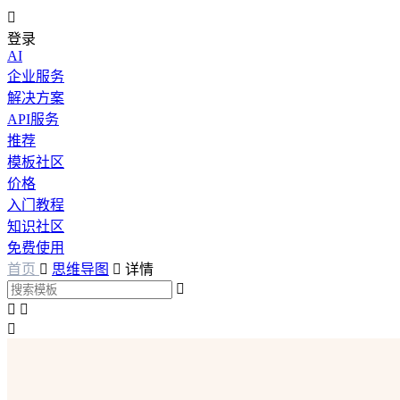

登录
AI
企业服务
解决方案
API服务
推荐
模板社区
价格
入门教程
知识社区
免费使用
首页

思维导图

详情



