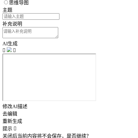
思维导图
主题
补充说明
AI生成


修改AI描述
去编辑
重新生成
提示

关闭后当前内容将不会保存，是否继续？