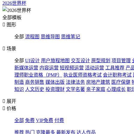
2026世界杯
全部模板

图形
全部
流程图
思维导图
思维笔记

场景
全部
UI设计
用户旅程地图
交互设计
原型规划
项目管理
新媒体运营
内容运营
短视频运营
活动运营
工具推荐
产
理师职业资格（PMP）
执业医师资格考试
会计职称考试
制造
商务销售
媒体出版
法律法务
房地产建筑
医疗保健
知识
人文历史
投资理财
文学名著
亲子家庭
心理成长
职

展开

价格
全部
免费
VIP免费
付费
推荐
热门
克隆最多
最新发布
达人作品