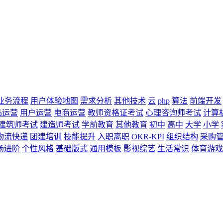
业务流程
用户体验地图
需求分析
其他技术
云
php
算法
前端开发
品运营
用户运营
电商运营
教师资格证考试
心理咨询师考试
计算
建筑师考试
建造师考试
学前教育
其他教育
初中
高中
大学
小学
物流快递
团建培训
技能提升
入职离职
OKR-KPI
组织结构
采购
场进阶
个性风格
基础版式
通用模板
影视综艺
生活常识
体育游戏