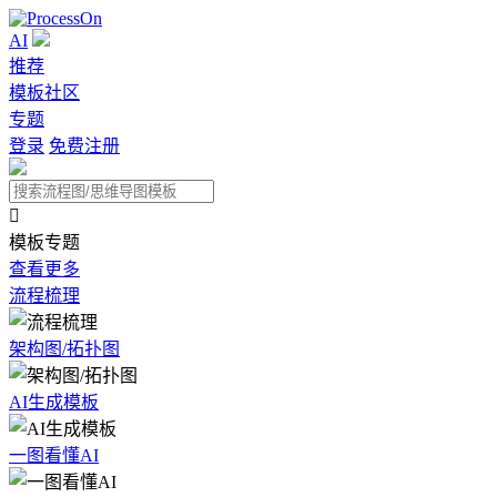
AI
推荐
模板社区
专题
登录
免费注册

模板专题
查看更多
流程梳理
架构图/拓扑图
AI生成模板
一图看懂AI