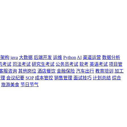
架构
java
大数据
后端开发
运维
Python
AI
渠道运营
数据分析
机考试
司法考试
研究生考试
公务员考试
软考
英语考试
项目管
客服咨询
其他岗位
酒店餐饮
金融保险
汽车出行
教育培训
加工
管理
会议纪要
SOP
成本管控
销售管理
面试技巧
计划总结
综合
旅游美食
节日节气