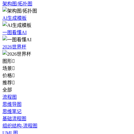
架构图/拓扑图
AI生成模板
一图看懂AI
2026世界杯
图形

场景

价格

推荐

全部
流程图
思维导图
思维笔记
基础流程图
组织结构-流程图
UML图