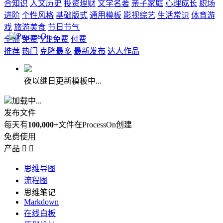
合知识
人文历史
投资理财
文学名著
亲子家庭
心理成长
职场
进阶
个性风格
基础版式
通用模板
影视综艺
生活常识
体育游
戏
旅游美食
节日节气
全部
免费
VIP免费
付费
推荐
热门
克隆最多
最新发布
达人作品
夜以继日更新模板中...
加载中...
发布文件
每天有
100,000+
文件在ProcessOn创建
免费使用
产品


思维导图
流程图
思维笔记
Markdown
在线白板