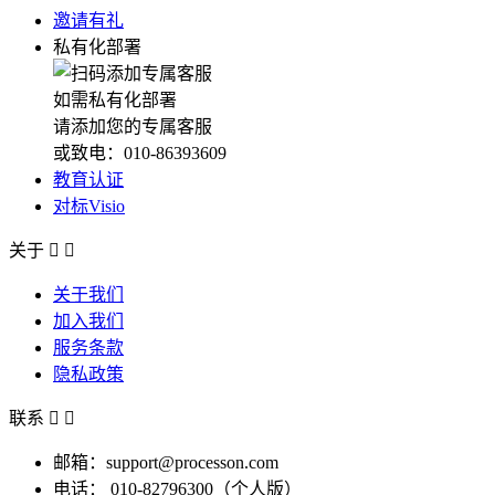
邀请有礼
私有化部署
如需私有化部署
请添加您的专属客服
或致电：010-86393609
教育认证
对标Visio
关于


关于我们
加入我们
服务条款
隐私政策
联系


邮箱：support@processon.com
电话：
010-82796300（个人版）