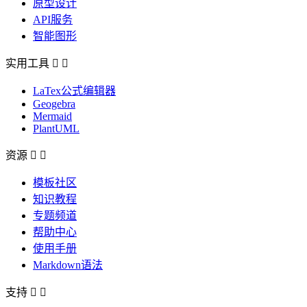
原型设计
API服务
智能图形
实用工具


LaTex公式编辑器
Geogebra
Mermaid
PlantUML
资源


模板社区
知识教程
专题频道
帮助中心
使用手册
Markdown语法
支持

