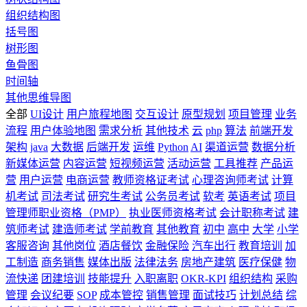
组织结构图
括号图
树形图
鱼骨图
时间轴
其他思维导图
全部
UI设计
用户旅程地图
交互设计
原型规划
项目管理
业务
流程
用户体验地图
需求分析
其他技术
云
php
算法
前端开发
架构
java
大数据
后端开发
运维
Python
AI
渠道运营
数据分析
新媒体运营
内容运营
短视频运营
活动运营
工具推荐
产品运
营
用户运营
电商运营
教师资格证考试
心理咨询师考试
计算
机考试
司法考试
研究生考试
公务员考试
软考
英语考试
项目
管理师职业资格（PMP）
执业医师资格考试
会计职称考试
建
筑师考试
建造师考试
学前教育
其他教育
初中
高中
大学
小学
客服咨询
其他岗位
酒店餐饮
金融保险
汽车出行
教育培训
加
工制造
商务销售
媒体出版
法律法务
房地产建筑
医疗保健
物
流快递
团建培训
技能提升
入职离职
OKR-KPI
组织结构
采购
管理
会议纪要
SOP
成本管控
销售管理
面试技巧
计划总结
综