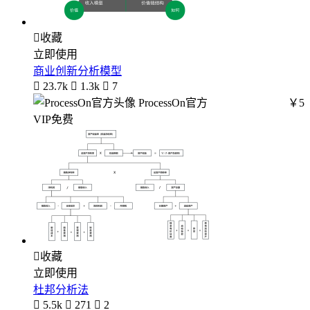

收藏
立即使用
商业创新分析模型

23.7k

1.3k

7
ProcessOn官方
￥5
VIP免费

收藏
立即使用
杜邦分析法

5.5k

271

2