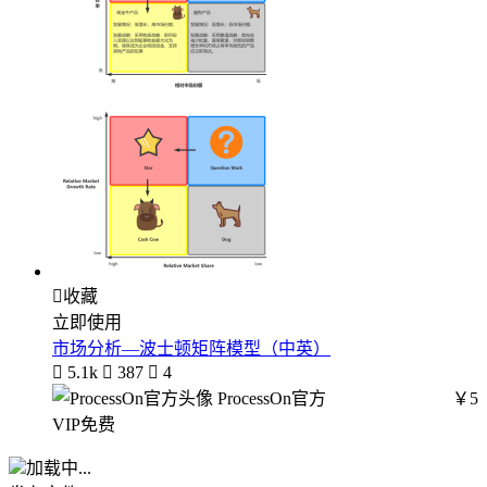

收藏
立即使用
市场分析—波士顿矩阵模型（中英）

5.1k

387

4
ProcessOn官方
￥5
VIP免费
加载中...