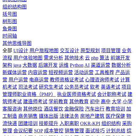
组织结构图
括号图
树形图
鱼骨图
时间轴
其他思维导图
全部
UI设计
用户旅程地图
交互设计
原型规划
项目管理
业务
流程
用户体验地图
需求分析
其他技术
云
php
算法
前端开发
架构
java
大数据
后端开发
运维
Python
AI
渠道运营
数据分析
新媒体运营
内容运营
短视频运营
活动运营
工具推荐
产品运
营
用户运营
电商运营
教师资格证考试
心理咨询师考试
计算
机考试
司法考试
研究生考试
公务员考试
软考
英语考试
项目
管理师职业资格（PMP）
执业医师资格考试
会计职称考试
建
筑师考试
建造师考试
学前教育
其他教育
初中
高中
大学
小学
客服咨询
其他岗位
酒店餐饮
金融保险
汽车出行
教育培训
加
工制造
商务销售
媒体出版
法律法务
房地产建筑
医疗保健
物
流快递
团建培训
技能提升
入职离职
OKR-KPI
组织结构
采购
管理
会议纪要
SOP
成本管控
销售管理
面试技巧
计划总结
综