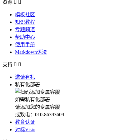
资源


模板社区
知识教程
专题频道
帮助中心
使用手册
Markdown语法
支持


邀请有礼
私有化部署
如需私有化部署
请添加您的专属客服
或致电：010-86393609
教育认证
对标Visio