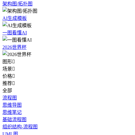
架构图/拓扑图
AI生成模板
一图看懂AI
2026世界杯
图形

场景

价格

推荐

全部
流程图
思维导图
思维笔记
基础流程图
组织结构-流程图
UML图