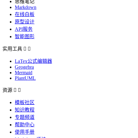
思维笔记
Markdown
在线白板
原型设计
API服务
智能图形
实用工具


LaTex公式编辑器
Geogebra
Mermaid
PlantUML
资源


模板社区
知识教程
专题频道
帮助中心
使用手册