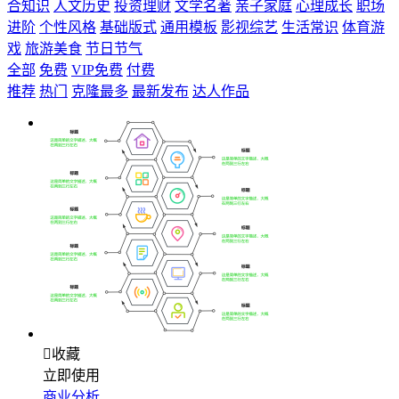
合知识
人文历史
投资理财
文学名著
亲子家庭
心理成长
职场
进阶
个性风格
基础版式
通用模板
影视综艺
生活常识
体育游
戏
旅游美食
节日节气
全部
免费
VIP免费
付费
推荐
热门
克隆最多
最新发布
达人作品

收藏
立即使用
商业分析