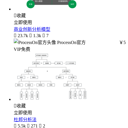

收藏
立即使用
商业创新分析模型

23.7k

1.3k

7
ProcessOn官方
￥5
VIP免费

收藏
立即使用
杜邦分析法

5.5k

271

2