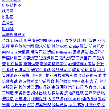
组织结构图
括号图
树形图
鱼骨图
时间轴
其他思维导图
全部
UI设计
用户旅程地图
交互设计
原型规划
项目管理
业务
流程
用户体验地图
需求分析
其他技术
云
php
算法
前端开发
架构
java
大数据
后端开发
运维
Python
AI
渠道运营
数据分析
新媒体运营
内容运营
短视频运营
活动运营
工具推荐
产品运
营
用户运营
电商运营
教师资格证考试
心理咨询师考试
计算
机考试
司法考试
研究生考试
公务员考试
软考
英语考试
项目
管理师职业资格（PMP）
执业医师资格考试
会计职称考试
建
筑师考试
建造师考试
学前教育
其他教育
初中
高中
大学
小学
客服咨询
其他岗位
酒店餐饮
金融保险
汽车出行
教育培训
加
工制造
商务销售
媒体出版
法律法务
房地产建筑
医疗保健
物
流快递
团建培训
技能提升
入职离职
OKR-KPI
组织结构
采购
管理
会议纪要
SOP
成本管控
销售管理
面试技巧
计划总结
综