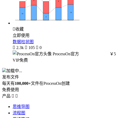

收藏
立即使用
数据柱状图

2.3k

105

0
ProcessOn官方
￥5
VIP免费
加载中...
发布文件
每天有
100,000+
文件在ProcessOn创建
免费使用
产品


思维导图
流程图