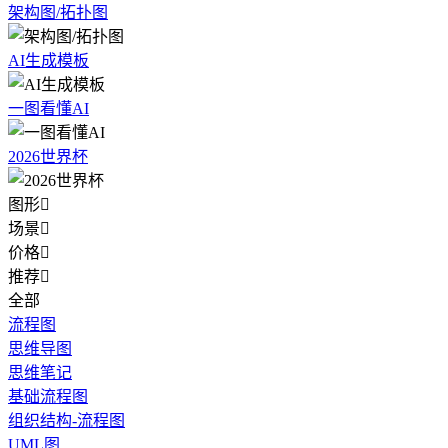
架构图/拓扑图
AI生成模板
一图看懂AI
2026世界杯
图形

场景

价格

推荐

全部
流程图
思维导图
思维笔记
基础流程图
组织结构-流程图
UML图