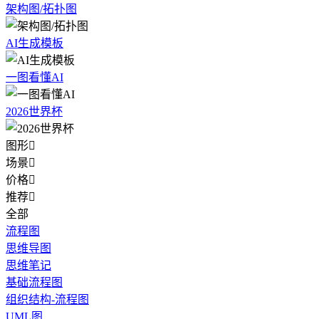
架构图/拓扑图
AI生成模板
一图看懂AI
2026世界杯
图形

场景

价格

推荐

全部
流程图
思维导图
思维笔记
基础流程图
组织结构-流程图
UML图