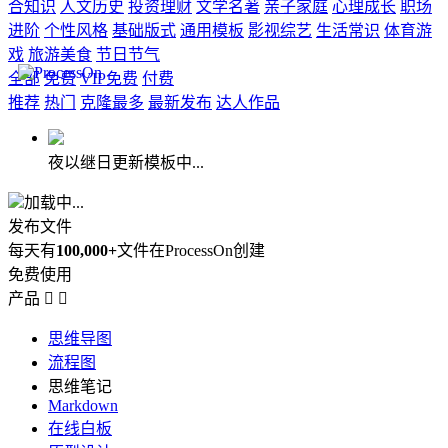
合知识
人文历史
投资理财
文学名著
亲子家庭
心理成长
职场
进阶
个性风格
基础版式
通用模板
影视综艺
生活常识
体育游
戏
旅游美食
节日节气
全部
免费
VIP免费
付费
推荐
热门
克隆最多
最新发布
达人作品
夜以继日更新模板中...
加载中...
发布文件
每天有
100,000+
文件在ProcessOn创建
免费使用
产品


思维导图
流程图
思维笔记
Markdown
在线白板