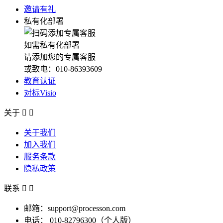
邀请有礼
私有化部署
如需私有化部署
请添加您的专属客服
或致电：010-86393609
教育认证
对标Visio
关于


关于我们
加入我们
服务条款
隐私政策
联系


邮箱：support@processon.com
电话：
010-82796300（个人版）