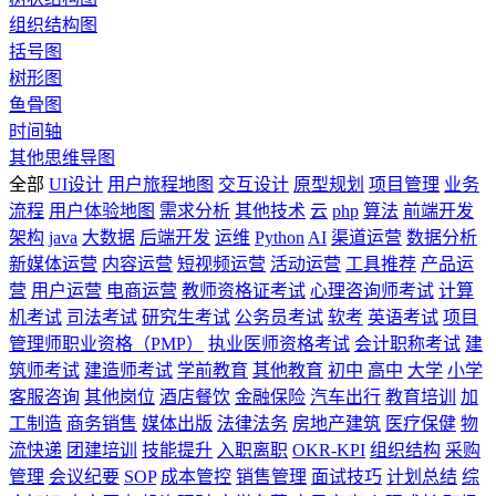
组织结构图
括号图
树形图
鱼骨图
时间轴
其他思维导图
全部
UI设计
用户旅程地图
交互设计
原型规划
项目管理
业务
流程
用户体验地图
需求分析
其他技术
云
php
算法
前端开发
架构
java
大数据
后端开发
运维
Python
AI
渠道运营
数据分析
新媒体运营
内容运营
短视频运营
活动运营
工具推荐
产品运
营
用户运营
电商运营
教师资格证考试
心理咨询师考试
计算
机考试
司法考试
研究生考试
公务员考试
软考
英语考试
项目
管理师职业资格（PMP）
执业医师资格考试
会计职称考试
建
筑师考试
建造师考试
学前教育
其他教育
初中
高中
大学
小学
客服咨询
其他岗位
酒店餐饮
金融保险
汽车出行
教育培训
加
工制造
商务销售
媒体出版
法律法务
房地产建筑
医疗保健
物
流快递
团建培训
技能提升
入职离职
OKR-KPI
组织结构
采购
管理
会议纪要
SOP
成本管控
销售管理
面试技巧
计划总结
综