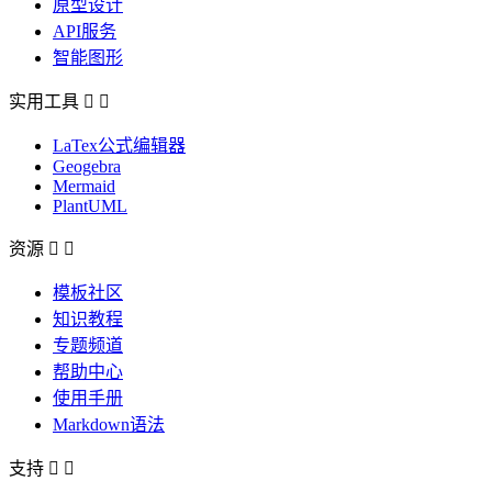
原型设计
API服务
智能图形
实用工具


LaTex公式编辑器
Geogebra
Mermaid
PlantUML
资源


模板社区
知识教程
专题频道
帮助中心
使用手册
Markdown语法
支持

