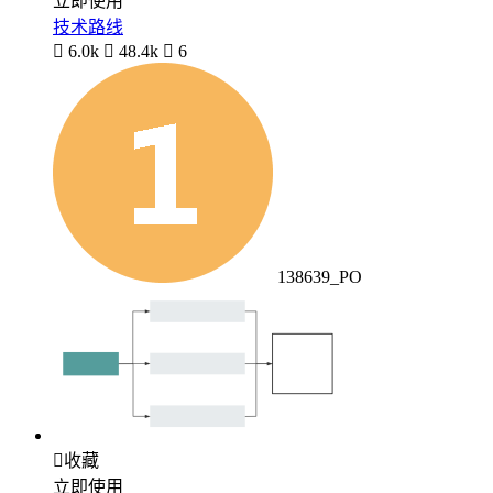
立即使用
技术路线

6.0k

48.4k

6
138639_PO

收藏
立即使用