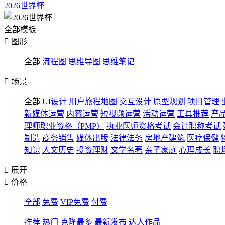
2026世界杯
全部模板

图形
全部
流程图
思维导图
思维笔记

场景
全部
UI设计
用户旅程地图
交互设计
原型规划
项目管理
新媒体运营
内容运营
短视频运营
活动运营
工具推荐
产
理师职业资格（PMP）
执业医师资格考试
会计职称考试
制造
商务销售
媒体出版
法律法务
房地产建筑
医疗保健
知识
人文历史
投资理财
文学名著
亲子家庭
心理成长
职

展开

价格
全部
免费
VIP免费
付费
推荐
热门
克隆最多
最新发布
达人作品