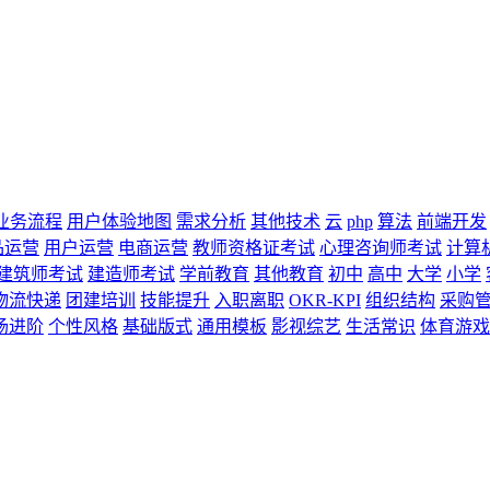
业务流程
用户体验地图
需求分析
其他技术
云
php
算法
前端开发
品运营
用户运营
电商运营
教师资格证考试
心理咨询师考试
计算
建筑师考试
建造师考试
学前教育
其他教育
初中
高中
大学
小学
物流快递
团建培训
技能提升
入职离职
OKR-KPI
组织结构
采购
场进阶
个性风格
基础版式
通用模板
影视综艺
生活常识
体育游戏