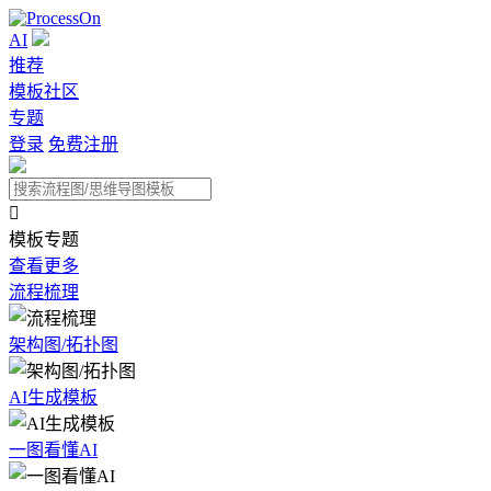
AI
推荐
模板社区
专题
登录
免费注册

模板专题
查看更多
流程梳理
架构图/拓扑图
AI生成模板
一图看懂AI