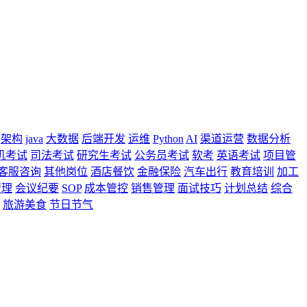
架构
java
大数据
后端开发
运维
Python
AI
渠道运营
数据分析
机考试
司法考试
研究生考试
公务员考试
软考
英语考试
项目管
客服咨询
其他岗位
酒店餐饮
金融保险
汽车出行
教育培训
加工
管理
会议纪要
SOP
成本管控
销售管理
面试技巧
计划总结
综合
旅游美食
节日节气