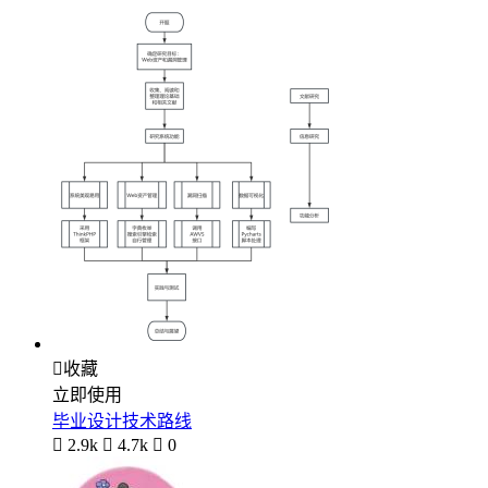

收藏
立即使用
毕业设计技术路线

2.9k

4.7k

0