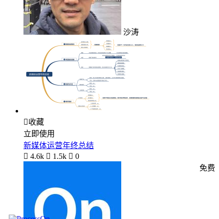
沙涛

收藏
立即使用
新媒体运营年终总结

4.6k

1.5k

0
免费