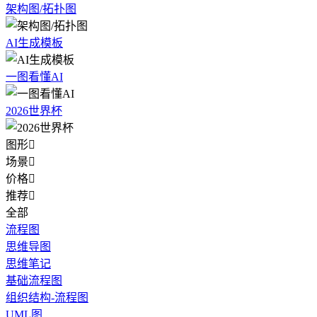
架构图/拓扑图
AI生成模板
一图看懂AI
2026世界杯
图形

场景

价格

推荐

全部
流程图
思维导图
思维笔记
基础流程图
组织结构-流程图
UML图