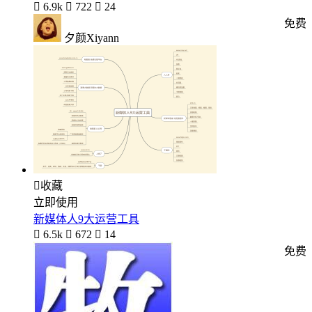

6.9k

722

24
免费
夕颜Xiyann

收藏
立即使用
新媒体人9大运营工具

6.5k

672

14
免费