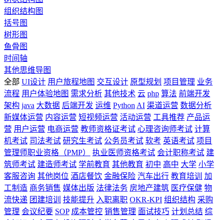
组织结构图
括号图
树形图
鱼骨图
时间轴
其他思维导图
全部
UI设计
用户旅程地图
交互设计
原型规划
项目管理
业务
流程
用户体验地图
需求分析
其他技术
云
php
算法
前端开发
架构
java
大数据
后端开发
运维
Python
AI
渠道运营
数据分析
新媒体运营
内容运营
短视频运营
活动运营
工具推荐
产品运
营
用户运营
电商运营
教师资格证考试
心理咨询师考试
计算
机考试
司法考试
研究生考试
公务员考试
软考
英语考试
项目
管理师职业资格（PMP）
执业医师资格考试
会计职称考试
建
筑师考试
建造师考试
学前教育
其他教育
初中
高中
大学
小学
客服咨询
其他岗位
酒店餐饮
金融保险
汽车出行
教育培训
加
工制造
商务销售
媒体出版
法律法务
房地产建筑
医疗保健
物
流快递
团建培训
技能提升
入职离职
OKR-KPI
组织结构
采购
管理
会议纪要
SOP
成本管控
销售管理
面试技巧
计划总结
综