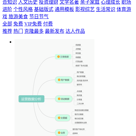
合知识
人文历史
投资理财
文学名著
亲子家庭
心理成长
职场
进阶
个性风格
基础版式
通用模板
影视综艺
生活常识
体育游
戏
旅游美食
节日节气
全部
免费
VIP免费
付费
推荐
热门
克隆最多
最新发布
达人作品