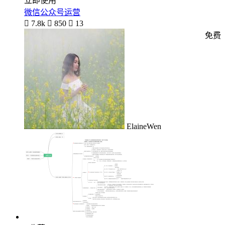
立即使用
微信公众号运营

7.8k

850

13
免费
ElaineWen