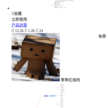

收藏
立即使用
产品运营

12.2k

1.2k

24
免费
笨笨红烧肉