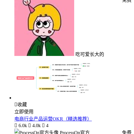
免费
吃可爱长大的

收藏
立即使用
电商行业产品运营OKR（精选推荐）

6.0k

4.0k

4
ProcessOn官方
免费