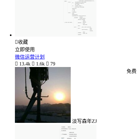

收藏
立即使用
微信运营计划

13.4k

1.6k

79
免费
淡写森年ZJ