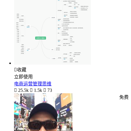

收藏
立即使用
电商运营管理思维

25.5k

1.5k

73
免费