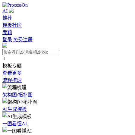
AI
推荐
模板社区
专题
登录
免费注册

模板专题
查看更多
流程梳理
架构图/拓扑图
AI生成模板
一图看懂AI