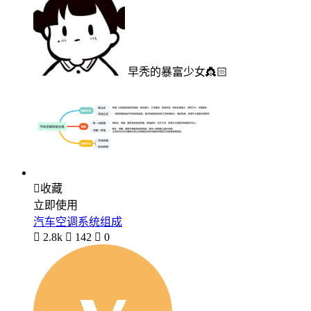
早秃的暴富少女👸🏻

收藏
立即使用
汽车空调系统组成

2.8k

142

0