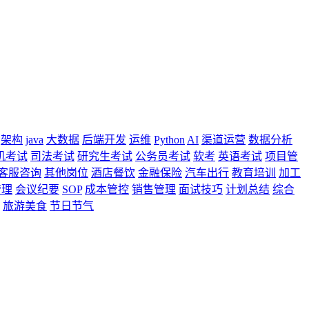
架构
java
大数据
后端开发
运维
Python
AI
渠道运营
数据分析
机考试
司法考试
研究生考试
公务员考试
软考
英语考试
项目管
客服咨询
其他岗位
酒店餐饮
金融保险
汽车出行
教育培训
加工
管理
会议纪要
SOP
成本管控
销售管理
面试技巧
计划总结
综合
旅游美食
节日节气