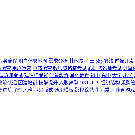
业务流程
用户体验地图
需求分析
其他技术
云
php
算法
前端开发
品运营
用户运营
电商运营
教师资格证考试
心理咨询师考试
计算
建筑师考试
建造师考试
学前教育
其他教育
初中
高中
大学
小学
物流快递
团建培训
技能提升
入职离职
OKR-KPI
组织结构
采购
场进阶
个性风格
基础版式
通用模板
影视综艺
生活常识
体育游戏