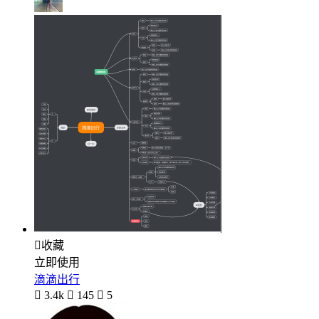

收藏
立即使用
滴滴出行

3.4k

145

5