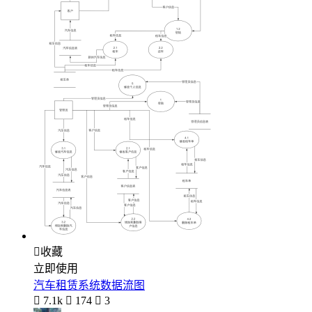

收藏
立即使用
汽车租赁系统数据流图

7.1k

174

3