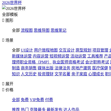
2026世界杯
全部模板

图形
全部
流程图
思维导图
思维笔记

场景
全部
UI设计
用户旅程地图
交互设计
原型规划
项目管理
新媒体运营
内容运营
短视频运营
活动运营
工具推荐
产
理师职业资格（PMP）
执业医师资格考试
会计职称考试
制造
商务销售
媒体出版
法律法务
房地产建筑
医疗保健
知识
人文历史
投资理财
文学名著
亲子家庭
心理成长
职

展开

价格
全部
免费
VIP免费
付费
推荐
热门
克隆最多
最新发布
达人作品