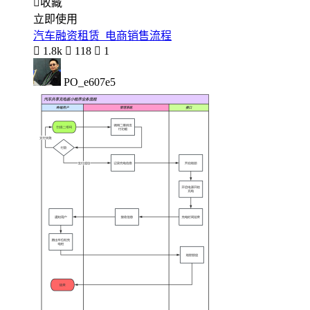

收藏
立即使用
汽车融资租赁_电商销售流程

1.8k

118

1
PO_e607e5