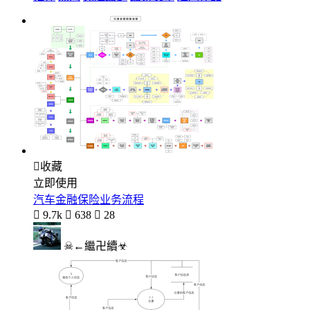

收藏
立即使用
汽车金融保险业务流程

9.7k

638

28
☠←繼卍續☣