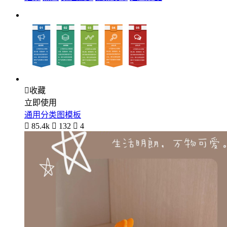

收藏
立即使用
通用分类图模板

85.4k

132

4