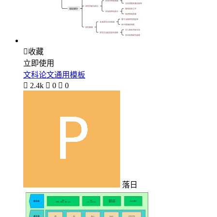

收藏
立即使用
文科论文通用模板

2.4k

0

0
落日