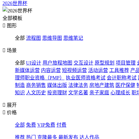
2026世界杯
全部模板

图形
全部
流程图
思维导图
思维笔记

场景
全部
UI设计
用户旅程地图
交互设计
原型规划
项目管理
新媒体运营
内容运营
短视频运营
活动运营
工具推荐
产
理师职业资格（PMP）
执业医师资格考试
会计职称考试
制造
商务销售
媒体出版
法律法务
房地产建筑
医疗保健
知识
人文历史
投资理财
文学名著
亲子家庭
心理成长
职

展开

价格
全部
免费
VIP免费
付费
推荐
热门
克隆最多
最新发布
达人作品