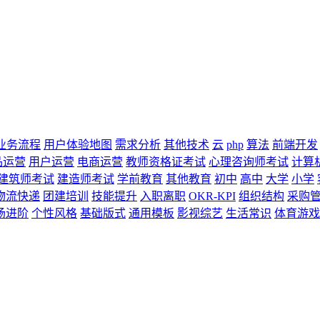
业务流程
用户体验地图
需求分析
其他技术
云
php
算法
前端开发
品运营
用户运营
电商运营
教师资格证考试
心理咨询师考试
计算
建筑师考试
建造师考试
学前教育
其他教育
初中
高中
大学
小学
物流快递
团建培训
技能提升
入职离职
OKR-KPI
组织结构
采购
场进阶
个性风格
基础版式
通用模板
影视综艺
生活常识
体育游戏