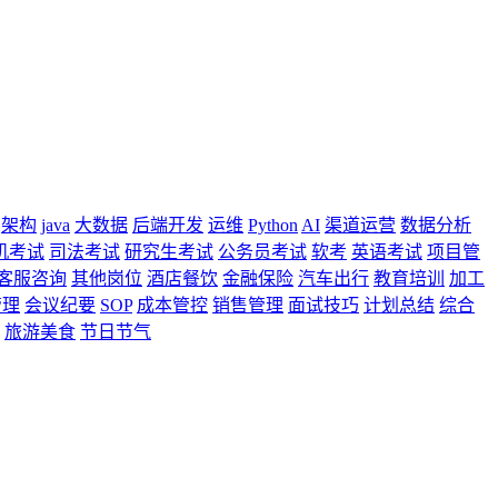
架构
java
大数据
后端开发
运维
Python
AI
渠道运营
数据分析
机考试
司法考试
研究生考试
公务员考试
软考
英语考试
项目管
客服咨询
其他岗位
酒店餐饮
金融保险
汽车出行
教育培训
加工
管理
会议纪要
SOP
成本管控
销售管理
面试技巧
计划总结
综合
旅游美食
节日节气