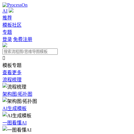
AI
推荐
模板社区
专题
登录
免费注册

模板专题
查看更多
流程梳理
架构图/拓扑图
AI生成模板
一图看懂AI