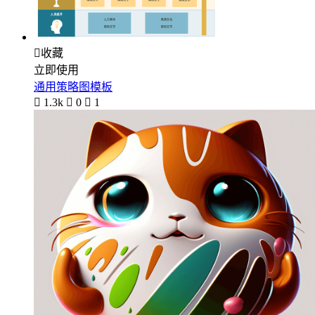

收藏
立即使用
通用策略图模板

1.3k

0

1