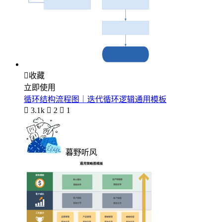

收藏
立即使用
循环结构流程图｜迭代循环逻辑通用模板

3.1k

2

1
暮野听风