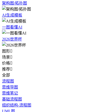
架构图/拓扑图
AI生成模板
一图看懂AI
2026世界杯
图形

场景

价格

推荐

全部
流程图
思维导图
思维笔记
基础流程图
组织结构-流程图
UML图