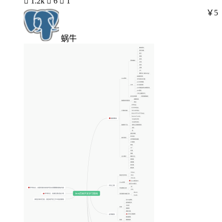

1.2k

6

1
￥5
蜗牛