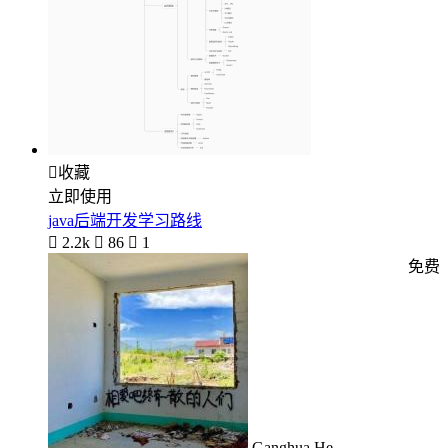

收藏
立即使用
java后端开发学习路线

2.2k

86

1
免费
Ganghua He