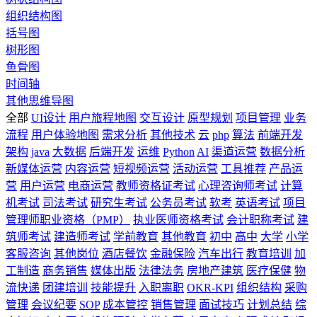
组织结构图
括号图
树形图
鱼骨图
时间轴
其他思维导图
全部
UI设计
用户旅程地图
交互设计
原型规划
项目管理
业务
流程
用户体验地图
需求分析
其他技术
云
php
算法
前端开发
架构
java
大数据
后端开发
运维
Python
AI
渠道运营
数据分析
新媒体运营
内容运营
短视频运营
活动运营
工具推荐
产品运
营
用户运营
电商运营
教师资格证考试
心理咨询师考试
计算
机考试
司法考试
研究生考试
公务员考试
软考
英语考试
项目
管理师职业资格（PMP）
执业医师资格考试
会计职称考试
建
筑师考试
建造师考试
学前教育
其他教育
初中
高中
大学
小学
客服咨询
其他岗位
酒店餐饮
金融保险
汽车出行
教育培训
加
工制造
商务销售
媒体出版
法律法务
房地产建筑
医疗保健
物
流快递
团建培训
技能提升
入职离职
OKR-KPI
组织结构
采购
管理
会议纪要
SOP
成本管控
销售管理
面试技巧
计划总结
综