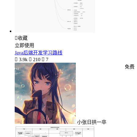

收藏
立即使用
Java后端开发学习路线

3.9k

210

7
免费
小张日拱一卒