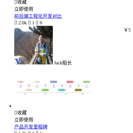

收藏
立即使用
前后端工程化开发对比

2.0k

1

0
￥5
Jack船长

收藏
立即使用
产品开发里程碑