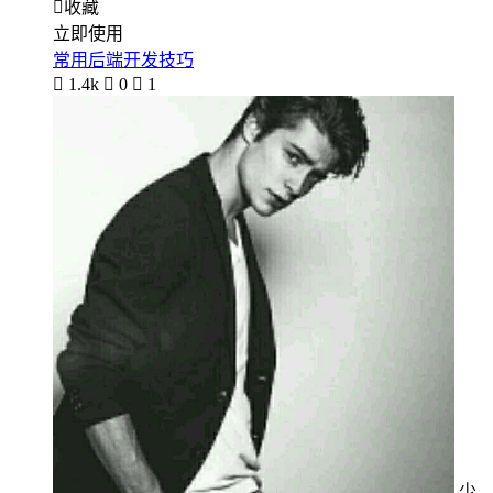

收藏
立即使用
常用后端开发技巧

1.4k

0

1
少