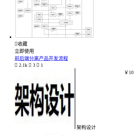

收藏
立即使用
前后端分离产品开发流程

2.1k

3

1
￥10
架构设计