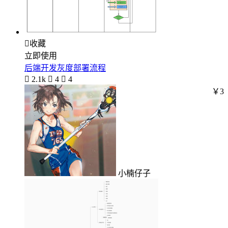

收藏
立即使用
后端开发灰度部署流程

2.1k

4

4
￥3
小楠仔子