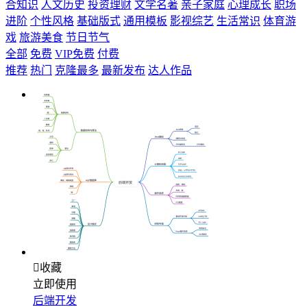
合知识
人文历史
投资理财
文学名著
亲子家庭
心理成长
职场
进阶
个性风格
基础版式
通用模板
影视综艺
生活常识
体育游
戏
旅游美食
节日节气
全部
免费
VIP免费
付费
推荐
热门
克隆最多
最新发布
达人作品

收藏
立即使用
后端开发