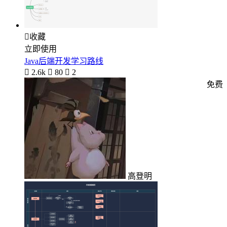

收藏
立即使用
Java后端开发学习路线

2.6k

80

2
免费
高登明