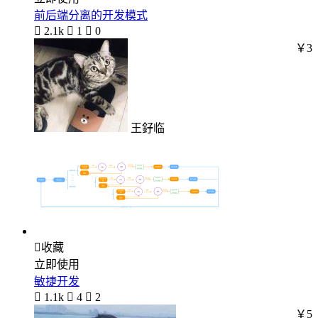
前后端分离的开发模式

2.1k

1

0
￥3
王釨临

收藏
立即使用
敏捷开发

1.1k

4

2
￥5