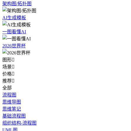
架构图/拓扑图
AI生成模板
一图看懂AI
2026世界杯
图形

场景

价格

推荐

全部
流程图
思维导图
思维笔记
基础流程图
组织结构-流程图
UML图