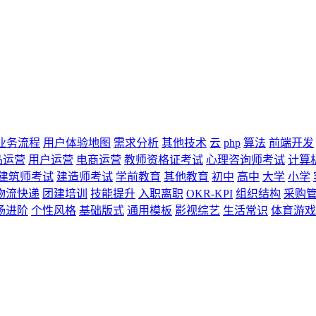
业务流程
用户体验地图
需求分析
其他技术
云
php
算法
前端开发
品运营
用户运营
电商运营
教师资格证考试
心理咨询师考试
计算
建筑师考试
建造师考试
学前教育
其他教育
初中
高中
大学
小学
物流快递
团建培训
技能提升
入职离职
OKR-KPI
组织结构
采购
场进阶
个性风格
基础版式
通用模板
影视综艺
生活常识
体育游戏