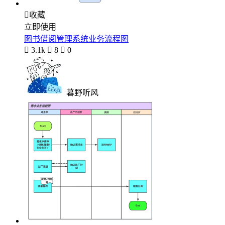

收藏
立即使用
图书借阅管理系统业务流程图

3.1k

8

0
暮野听风