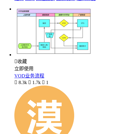

收藏
立即使用
VOD业务流程

8.3k

1.7k

1