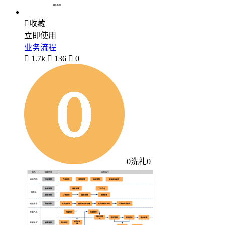

收藏
立即使用
业务流程

1.7k

136

0
0洗礼0