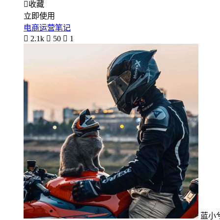

收藏
立即使用
电商运营笔记

2.1k

50

1
蓝小