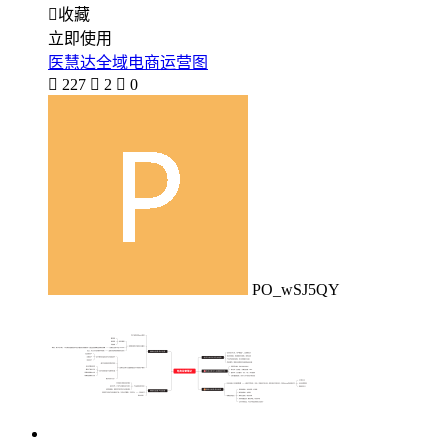

收藏
立即使用
医慧达全域电商运营图

227

2

0
PO_wSJ5QY