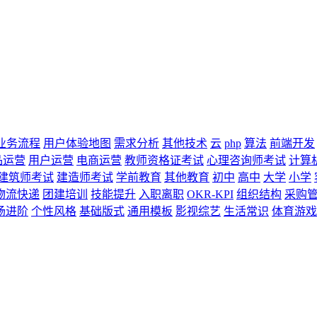
业务流程
用户体验地图
需求分析
其他技术
云
php
算法
前端开发
品运营
用户运营
电商运营
教师资格证考试
心理咨询师考试
计算
建筑师考试
建造师考试
学前教育
其他教育
初中
高中
大学
小学
物流快递
团建培训
技能提升
入职离职
OKR-KPI
组织结构
采购
场进阶
个性风格
基础版式
通用模板
影视综艺
生活常识
体育游戏