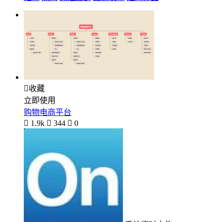

收藏
立即使用
购物电商平台

1.9k

344

0