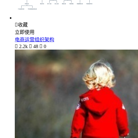

收藏
立即使用
电商运营组织架构

2.2k

48

0