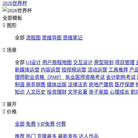
2026世界杯
全部模板

图形
全部
流程图
思维导图
思维笔记

场景
全部
UI设计
用户旅程地图
交互设计
原型规划
项目管理
新媒体运营
内容运营
短视频运营
活动运营
工具推荐
产
理师职业资格（PMP）
执业医师资格考试
会计职称考试
制造
商务销售
媒体出版
法律法务
房地产建筑
医疗保健
知识
人文历史
投资理财
文学名著
亲子家庭
心理成长
职

展开

价格
全部
免费
VIP免费
付费
推荐
热门
克隆最多
最新发布
达人作品