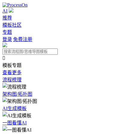
AI
推荐
模板社区
专题
登录
免费注册

模板专题
查看更多
流程梳理
架构图/拓扑图
AI生成模板
一图看懂AI