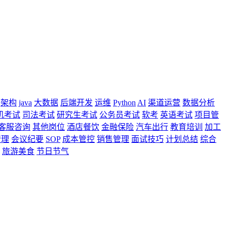
架构
java
大数据
后端开发
运维
Python
AI
渠道运营
数据分析
机考试
司法考试
研究生考试
公务员考试
软考
英语考试
项目管
客服咨询
其他岗位
酒店餐饮
金融保险
汽车出行
教育培训
加工
管理
会议纪要
SOP
成本管控
销售管理
面试技巧
计划总结
综合
旅游美食
节日节气