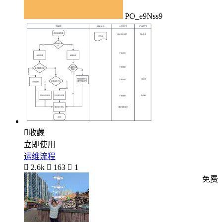
PO_e9Nss9

收藏
立即使用
运维流程

2.6k

163

1
免费