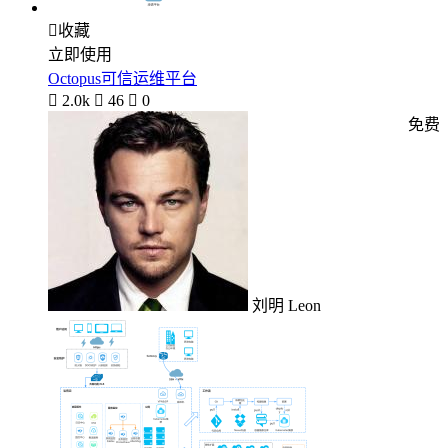

收藏
立即使用
Octopus可信运维平台

2.0k

46

0
免费
刘明 Leon