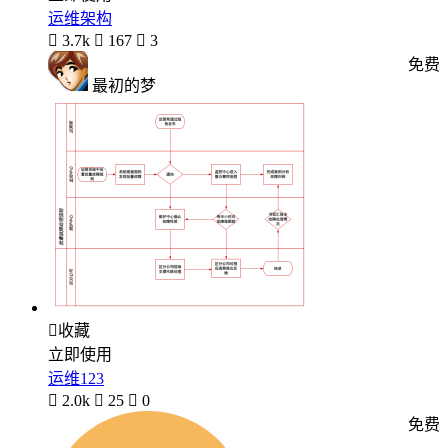
运维架构

3.7k

167

3
免费
最初的梦

收藏
立即使用
运维123

2.0k

25

0
免费