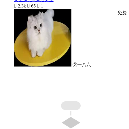

2.3k

65

1
免费
②一八六