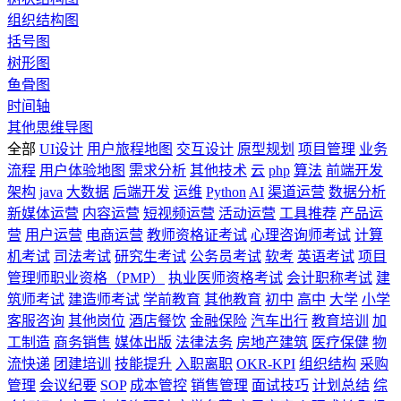
组织结构图
括号图
树形图
鱼骨图
时间轴
其他思维导图
全部
UI设计
用户旅程地图
交互设计
原型规划
项目管理
业务
流程
用户体验地图
需求分析
其他技术
云
php
算法
前端开发
架构
java
大数据
后端开发
运维
Python
AI
渠道运营
数据分析
新媒体运营
内容运营
短视频运营
活动运营
工具推荐
产品运
营
用户运营
电商运营
教师资格证考试
心理咨询师考试
计算
机考试
司法考试
研究生考试
公务员考试
软考
英语考试
项目
管理师职业资格（PMP）
执业医师资格考试
会计职称考试
建
筑师考试
建造师考试
学前教育
其他教育
初中
高中
大学
小学
客服咨询
其他岗位
酒店餐饮
金融保险
汽车出行
教育培训
加
工制造
商务销售
媒体出版
法律法务
房地产建筑
医疗保健
物
流快递
团建培训
技能提升
入职离职
OKR-KPI
组织结构
采购
管理
会议纪要
SOP
成本管控
销售管理
面试技巧
计划总结
综