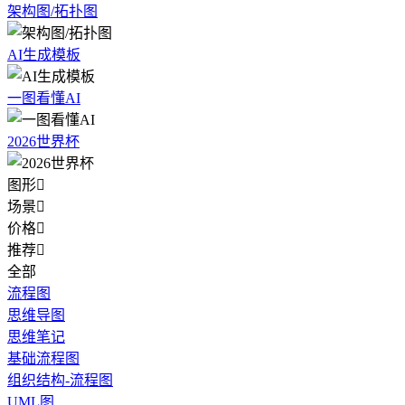
架构图/拓扑图
AI生成模板
一图看懂AI
2026世界杯
图形

场景

价格

推荐

全部
流程图
思维导图
思维笔记
基础流程图
组织结构-流程图
UML图