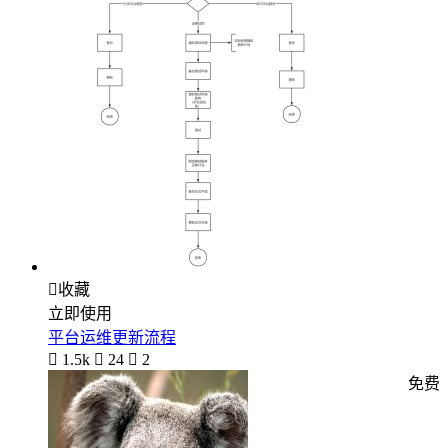

收藏
立即使用
平台运维更新流程

1.5k

24

2
免费