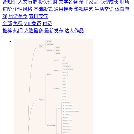
合知识
人文历史
投资理财
文学名著
亲子家庭
心理成长
职场
进阶
个性风格
基础版式
通用模板
影视综艺
生活常识
体育游
戏
旅游美食
节日节气
全部
免费
VIP免费
付费
推荐
热门
克隆最多
最新发布
达人作品