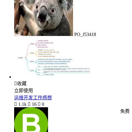
PO_f53418

收藏
立即使用
运维开发工作感想

1.1k

16

0
免费