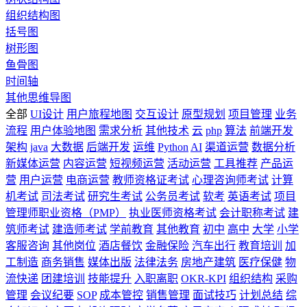
组织结构图
括号图
树形图
鱼骨图
时间轴
其他思维导图
全部
UI设计
用户旅程地图
交互设计
原型规划
项目管理
业务
流程
用户体验地图
需求分析
其他技术
云
php
算法
前端开发
架构
java
大数据
后端开发
运维
Python
AI
渠道运营
数据分析
新媒体运营
内容运营
短视频运营
活动运营
工具推荐
产品运
营
用户运营
电商运营
教师资格证考试
心理咨询师考试
计算
机考试
司法考试
研究生考试
公务员考试
软考
英语考试
项目
管理师职业资格（PMP）
执业医师资格考试
会计职称考试
建
筑师考试
建造师考试
学前教育
其他教育
初中
高中
大学
小学
客服咨询
其他岗位
酒店餐饮
金融保险
汽车出行
教育培训
加
工制造
商务销售
媒体出版
法律法务
房地产建筑
医疗保健
物
流快递
团建培训
技能提升
入职离职
OKR-KPI
组织结构
采购
管理
会议纪要
SOP
成本管控
销售管理
面试技巧
计划总结
综