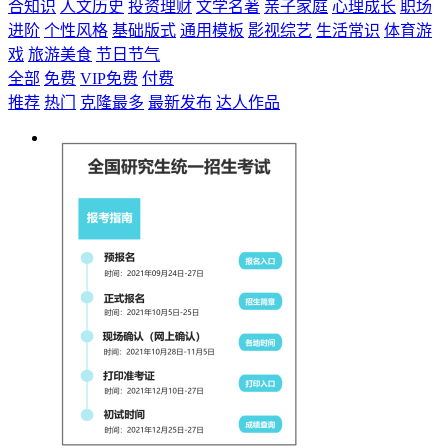
合知识
人文历史
投资理财
文学名著
亲子家庭
心理成长
职场
进阶
个性风格
基础版式
通用模板
影视综艺
生活常识
体育游
戏
旅游美食
节日节气
全部
免费
VIP免费
付费
推荐
热门
克隆最多
最新发布
达人作品