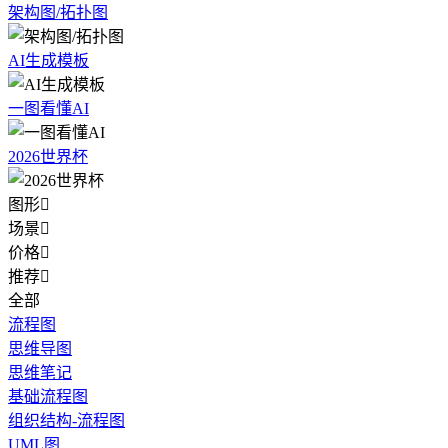
架构图/拓扑图
AI生成模板
一图看懂AI
2026世界杯
图形

场景

价格

推荐

全部
流程图
思维导图
思维笔记
基础流程图
组织结构-流程图
UML图