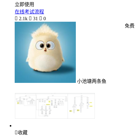
立即使用
在线考试流程

2.1k

31

0
免费
小池塘两条鱼

收藏