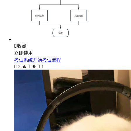

收藏
立即使用
考试系统开始考试流程

2.5k

96

1