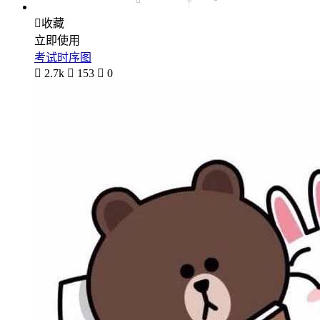

收藏
立即使用
考试时序图

2.7k

153

0