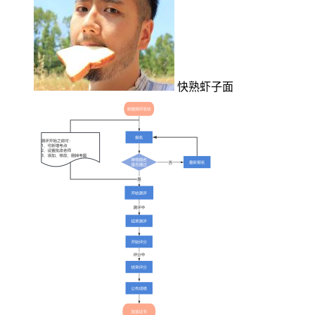
快熟虾子面