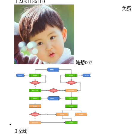

2.0k

86

0
免费
随想007

收藏