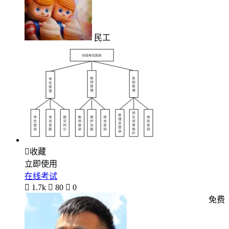
民工

收藏
立即使用
在线考试

1.7k

80

0
免费