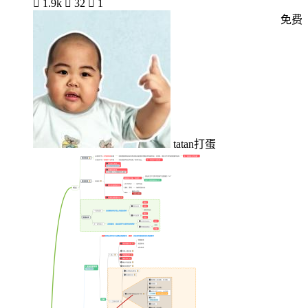

1.9k

32

1
免费
tatan打蛋