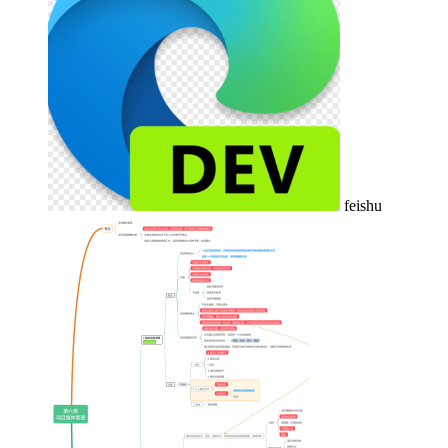
feishu