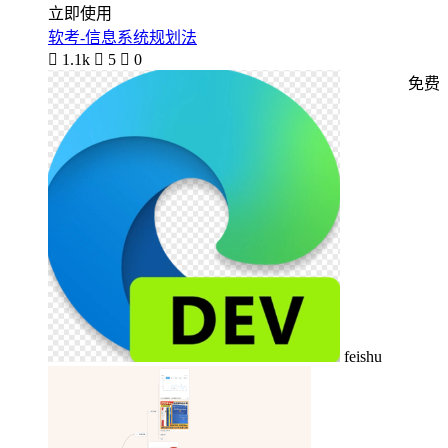
立即使用
软考-信息系统规划法

1.1k

5

0
免费
feishu