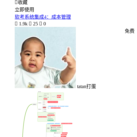

收藏
立即使用
软考系统集成4：成本管理

1.9k

25

0
免费
tatan打蛋