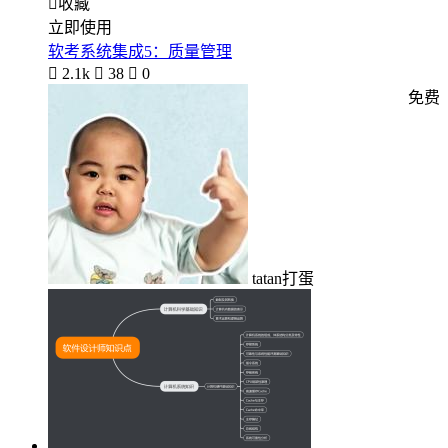

收藏
立即使用
软考系统集成5：质量管理

2.1k

38

0
免费
tatan打蛋