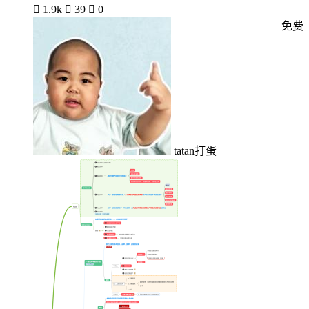

1.9k

39

0
免费
tatan打蛋