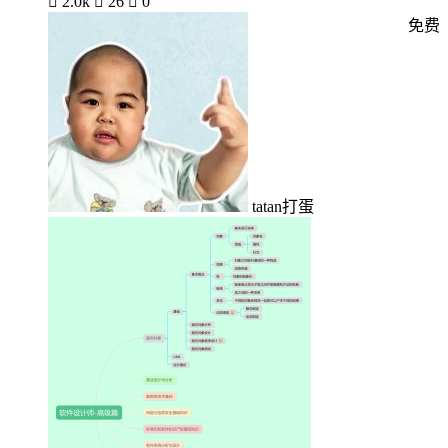

2.0k

26

0
免费
tatan打蛋