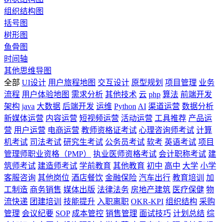
组织结构图
括号图
树形图
鱼骨图
时间轴
其他思维导图
全部
UI设计
用户旅程地图
交互设计
原型规划
项目管理
业务
流程
用户体验地图
需求分析
其他技术
云
php
算法
前端开发
架构
java
大数据
后端开发
运维
Python
AI
渠道运营
数据分析
新媒体运营
内容运营
短视频运营
活动运营
工具推荐
产品运
营
用户运营
电商运营
教师资格证考试
心理咨询师考试
计算
机考试
司法考试
研究生考试
公务员考试
软考
英语考试
项目
管理师职业资格（PMP）
执业医师资格考试
会计职称考试
建
筑师考试
建造师考试
学前教育
其他教育
初中
高中
大学
小学
客服咨询
其他岗位
酒店餐饮
金融保险
汽车出行
教育培训
加
工制造
商务销售
媒体出版
法律法务
房地产建筑
医疗保健
物
流快递
团建培训
技能提升
入职离职
OKR-KPI
组织结构
采购
管理
会议纪要
SOP
成本管控
销售管理
面试技巧
计划总结
综