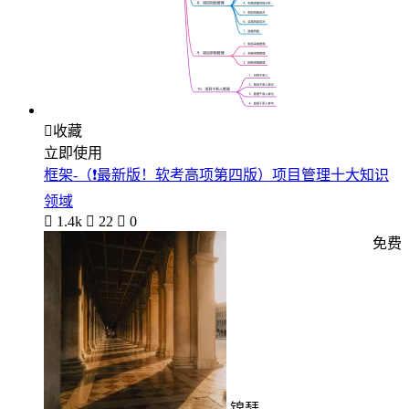

收藏
立即使用
框架-（❗️最新版！软考高项第四版）项目管理十大知识
领域

1.4k

22

0
免费
锦瑟