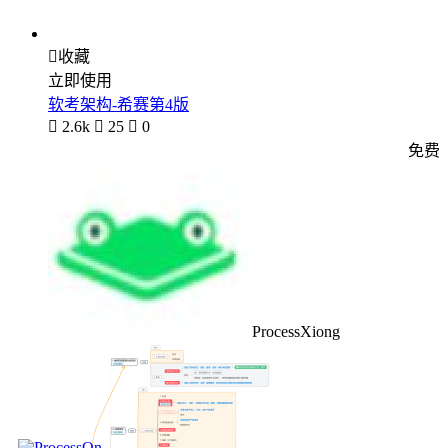

收藏
立即使用
软考架构-希赛第4版

2.6k

25

0
免费
ProcessXiong