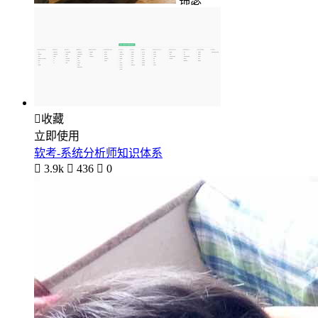

收藏
立即使用
软考-系统分析师知识体系

3.9k

436

0