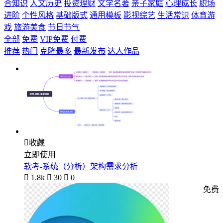
合知识
人文历史
投资理财
文学名著
亲子家庭
心理成长
职场
进阶
个性风格
基础版式
通用模板
影视综艺
生活常识
体育游
戏
旅游美食
节日节气
全部
免费
VIP免费
付费
推荐
热门
克隆最多
最新发布
达人作品

收藏
立即使用
软考-系统（分析）架构需求分析

1.8k

30

0
免费