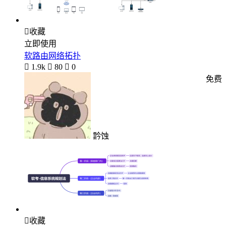

收藏
立即使用
软路由网络拓扑

1.9k

80

0
免费
霒蚀

收藏