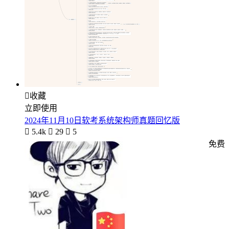

收藏
立即使用
2024年11月10日软考系统架构师真题回忆版

5.4k

29

5
免费