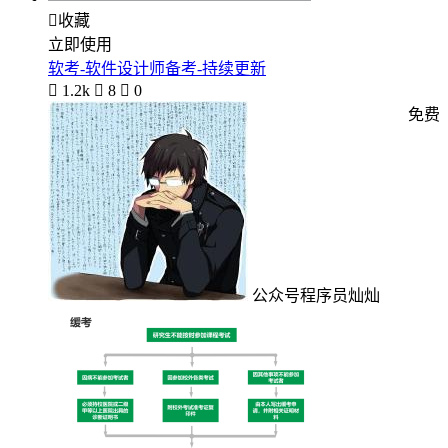

收藏
立即使用
软考-软件设计师备考-持续更新

1.2k

8

0
免费
公众号程序员灿灿