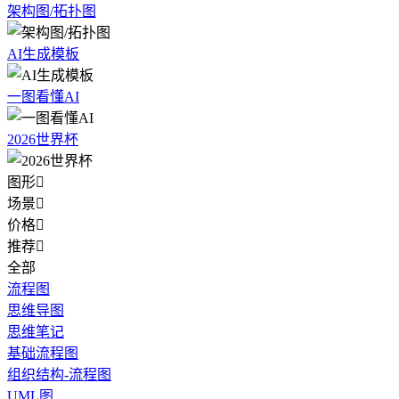
架构图/拓扑图
AI生成模板
一图看懂AI
2026世界杯
图形

场景

价格

推荐

全部
流程图
思维导图
思维笔记
基础流程图
组织结构-流程图
UML图