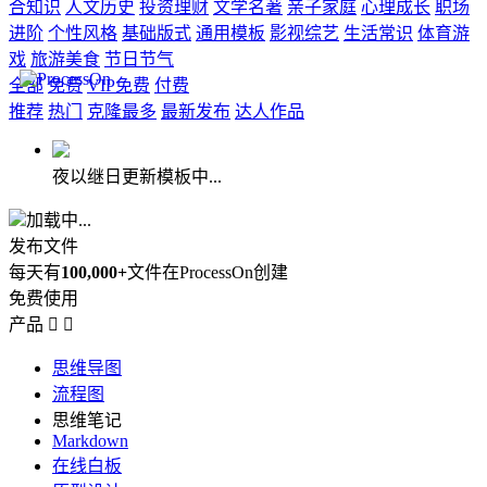
合知识
人文历史
投资理财
文学名著
亲子家庭
心理成长
职场
进阶
个性风格
基础版式
通用模板
影视综艺
生活常识
体育游
戏
旅游美食
节日节气
全部
免费
VIP免费
付费
推荐
热门
克隆最多
最新发布
达人作品
夜以继日更新模板中...
加载中...
发布文件
每天有
100,000+
文件在ProcessOn创建
免费使用
产品


思维导图
流程图
思维笔记
Markdown
在线白板