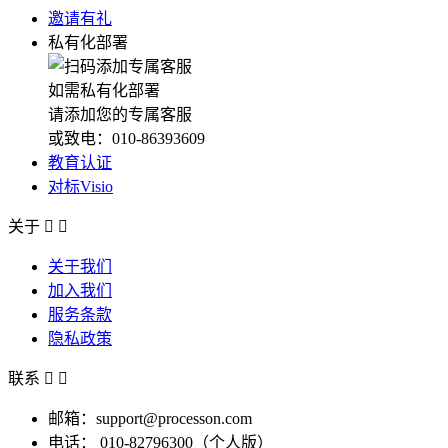
邀请有礼
私有化部署
如需私有化部署
请添加您的专属客服
或致电：010-86393609
教育认证
对标Visio
关于


关于我们
加入我们
服务条款
隐私政策
联系


邮箱：support@processon.com
电话：
010-82796300（个人版）