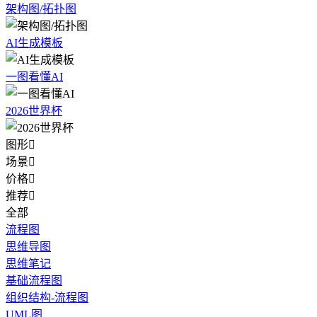
架构图/拓扑图
AI生成模板
一图看懂AI
2026世界杯
图形

场景

价格

推荐

全部
流程图
思维导图
思维笔记
基础流程图
组织结构-流程图
UML图