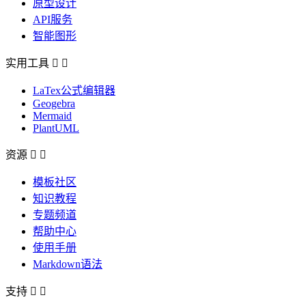
原型设计
API服务
智能图形
实用工具


LaTex公式编辑器
Geogebra
Mermaid
PlantUML
资源


模板社区
知识教程
专题频道
帮助中心
使用手册
Markdown语法
支持

