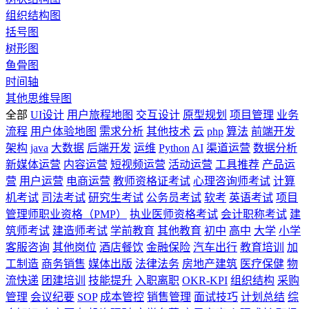
组织结构图
括号图
树形图
鱼骨图
时间轴
其他思维导图
全部
UI设计
用户旅程地图
交互设计
原型规划
项目管理
业务
流程
用户体验地图
需求分析
其他技术
云
php
算法
前端开发
架构
java
大数据
后端开发
运维
Python
AI
渠道运营
数据分析
新媒体运营
内容运营
短视频运营
活动运营
工具推荐
产品运
营
用户运营
电商运营
教师资格证考试
心理咨询师考试
计算
机考试
司法考试
研究生考试
公务员考试
软考
英语考试
项目
管理师职业资格（PMP）
执业医师资格考试
会计职称考试
建
筑师考试
建造师考试
学前教育
其他教育
初中
高中
大学
小学
客服咨询
其他岗位
酒店餐饮
金融保险
汽车出行
教育培训
加
工制造
商务销售
媒体出版
法律法务
房地产建筑
医疗保健
物
流快递
团建培训
技能提升
入职离职
OKR-KPI
组织结构
采购
管理
会议纪要
SOP
成本管控
销售管理
面试技巧
计划总结
综