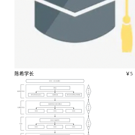
陈希学长
￥5