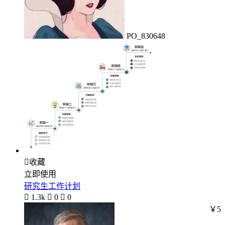
PO_830648

收藏
立即使用
研究生工作计划

1.3k

0

0
￥5