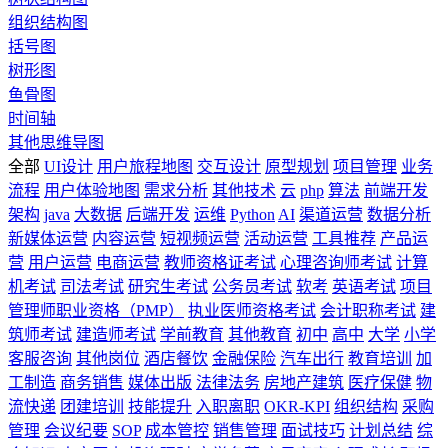
组织结构图
括号图
树形图
鱼骨图
时间轴
其他思维导图
全部
UI设计
用户旅程地图
交互设计
原型规划
项目管理
业务
流程
用户体验地图
需求分析
其他技术
云
php
算法
前端开发
架构
java
大数据
后端开发
运维
Python
AI
渠道运营
数据分析
新媒体运营
内容运营
短视频运营
活动运营
工具推荐
产品运
营
用户运营
电商运营
教师资格证考试
心理咨询师考试
计算
机考试
司法考试
研究生考试
公务员考试
软考
英语考试
项目
管理师职业资格（PMP）
执业医师资格考试
会计职称考试
建
筑师考试
建造师考试
学前教育
其他教育
初中
高中
大学
小学
客服咨询
其他岗位
酒店餐饮
金融保险
汽车出行
教育培训
加
工制造
商务销售
媒体出版
法律法务
房地产建筑
医疗保健
物
流快递
团建培训
技能提升
入职离职
OKR-KPI
组织结构
采购
管理
会议纪要
SOP
成本管控
销售管理
面试技巧
计划总结
综