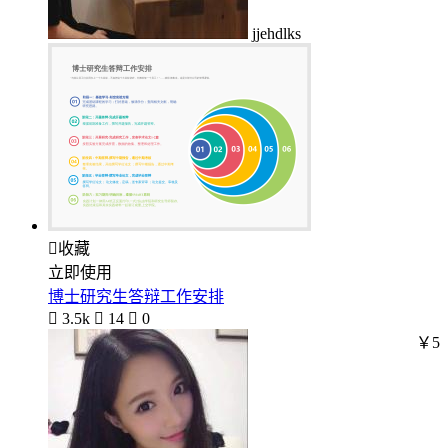
jjehdlks

收藏
立即使用
博士研究生答辩工作安排

3.5k

14

0
￥5