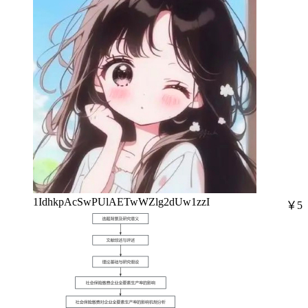
1IdhkpAcSwPUlAETwWZlg2dUw1zzI
￥5