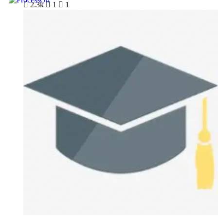

2.3k

1

1