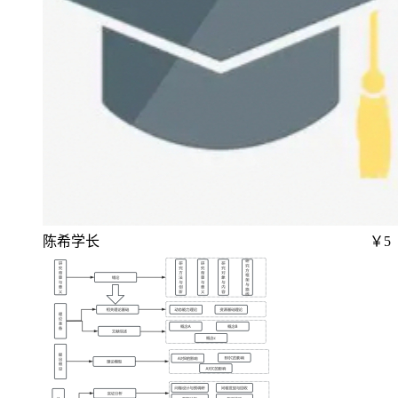
陈希学长
￥5