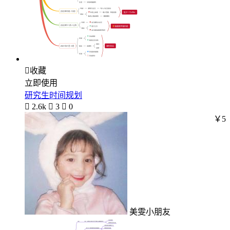

收藏
立即使用
研究生时间规划

2.6k

3

0
￥5
美雯小朋友