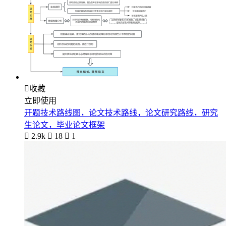

收藏
立即使用
开题技术路线图，论文技术路线，论文研究路线，研究
生论文，毕业论文框架

2.9k

18

1