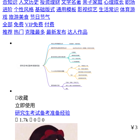
合知识
人文历史
投资理财
文学名著
亲子家庭
心理成长
职场
进阶
个性风格
基础版式
通用模板
影视综艺
生活常识
体育游
戏
旅游美食
节日节气
全部
免费
VIP免费
付费
推荐
热门
克隆最多
最新发布
达人作品

收藏
立即使用
研究生考试备考准备经验

1.7k

0

0
￥3