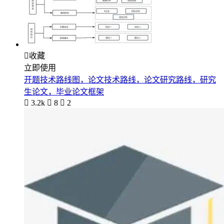

收藏
立即使用
开题技术路线图，论文技术路线，论文研究路线，研究
生论文，毕业论文框架

3.2k

8

2