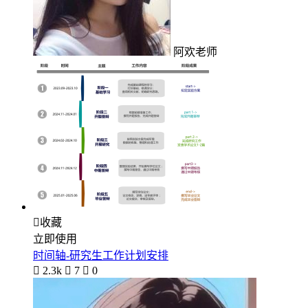
阿欢老师

收藏
立即使用
时间轴-研究生工作计划安排

2.3k

7

0