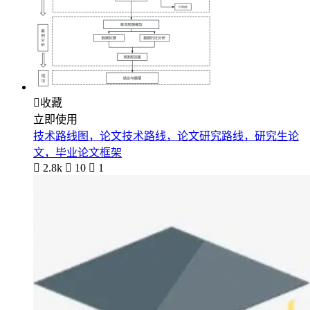

收藏
立即使用
技术路线图，论文技术路线，论文研究路线，研究生论
文，毕业论文框架

2.8k

10

1