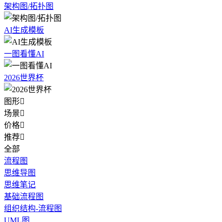
架构图/拓扑图
AI生成模板
一图看懂AI
2026世界杯
图形

场景

价格

推荐

全部
流程图
思维导图
思维笔记
基础流程图
组织结构-流程图
UML图