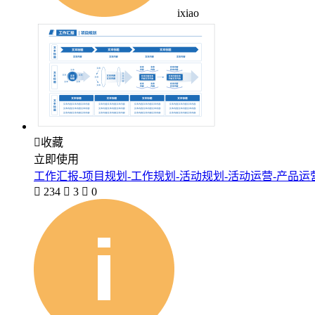
ixiao

收藏
立即使用
工作汇报-项目规划-工作规划-活动规划-活动运营-产品运

234

3

0