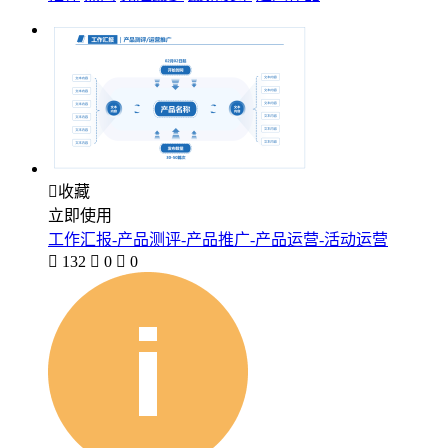

收藏
立即使用
工作汇报-产品测评-产品推广-产品运营-活动运营

132

0

0