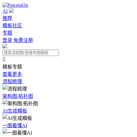
AI
推荐
模板社区
专题
登录
免费注册

模板专题
查看更多
流程梳理
架构图/拓扑图
AI生成模板
一图看懂AI