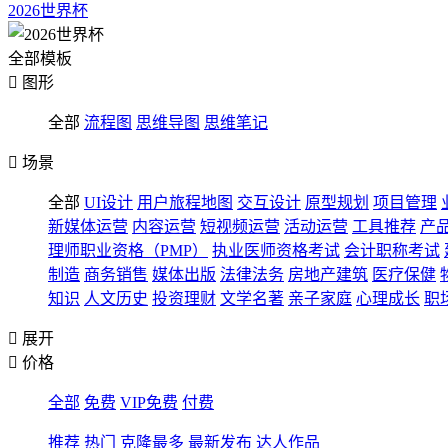
2026世界杯
全部模板

图形
全部
流程图
思维导图
思维笔记

场景
全部
UI设计
用户旅程地图
交互设计
原型规划
项目管理
新媒体运营
内容运营
短视频运营
活动运营
工具推荐
产
理师职业资格（PMP）
执业医师资格考试
会计职称考试
制造
商务销售
媒体出版
法律法务
房地产建筑
医疗保健
知识
人文历史
投资理财
文学名著
亲子家庭
心理成长
职

展开

价格
全部
免费
VIP免费
付费
推荐
热门
克隆最多
最新发布
达人作品