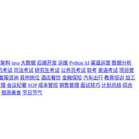
架构
java
大数据
后端开发
运维
Python
AI
渠道运营
数据分析
机考试
司法考试
研究生考试
公务员考试
软考
英语考试
项目管
客服咨询
其他岗位
酒店餐饮
金融保险
汽车出行
教育培训
加工
管理
会议纪要
SOP
成本管控
销售管理
面试技巧
计划总结
综合
旅游美食
节日节气