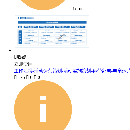
ixiao

收藏
立即使用
工作汇报-活动运营策划-活动实施策划-运营部署-电商运

175

0

0