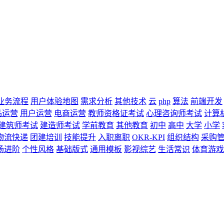
业务流程
用户体验地图
需求分析
其他技术
云
php
算法
前端开发
品运营
用户运营
电商运营
教师资格证考试
心理咨询师考试
计算
建筑师考试
建造师考试
学前教育
其他教育
初中
高中
大学
小学
物流快递
团建培训
技能提升
入职离职
OKR-KPI
组织结构
采购
场进阶
个性风格
基础版式
通用模板
影视综艺
生活常识
体育游戏