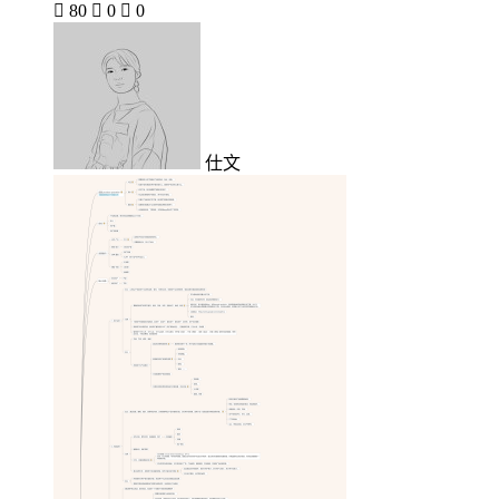

80

0

0
仕文