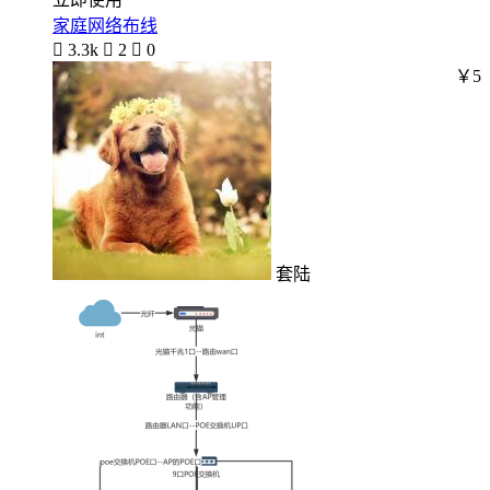
家庭网络布线

3.3k

2

0
￥5
套陆