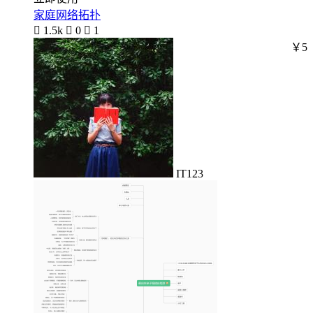
家庭网络拓扑

1.5k

0

1
￥5
IT123