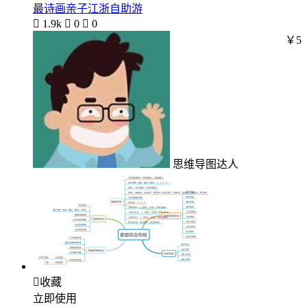
最诗画亲子江浙自助游

1.9k

0

0
￥5
思维导图达人

收藏
立即使用