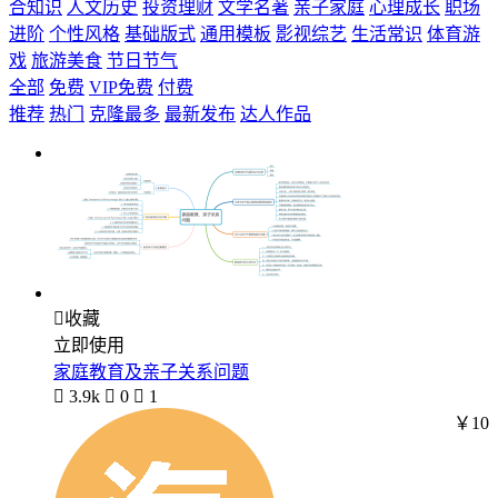
合知识
人文历史
投资理财
文学名著
亲子家庭
心理成长
职场
进阶
个性风格
基础版式
通用模板
影视综艺
生活常识
体育游
戏
旅游美食
节日节气
全部
免费
VIP免费
付费
推荐
热门
克隆最多
最新发布
达人作品

收藏
立即使用
家庭教育及亲子关系问题

3.9k

0

1
￥10