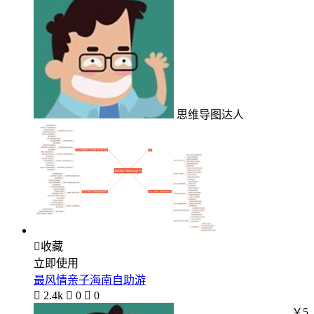
思维导图达人

收藏
立即使用
最风情亲子海南自助游

2.4k

0

0
￥5