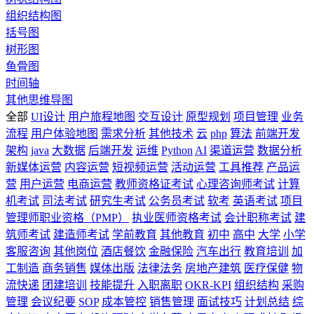
组织结构图
括号图
树形图
鱼骨图
时间轴
其他思维导图
全部
UI设计
用户旅程地图
交互设计
原型规划
项目管理
业务
流程
用户体验地图
需求分析
其他技术
云
php
算法
前端开发
架构
java
大数据
后端开发
运维
Python
AI
渠道运营
数据分析
新媒体运营
内容运营
短视频运营
活动运营
工具推荐
产品运
营
用户运营
电商运营
教师资格证考试
心理咨询师考试
计算
机考试
司法考试
研究生考试
公务员考试
软考
英语考试
项目
管理师职业资格（PMP）
执业医师资格考试
会计职称考试
建
筑师考试
建造师考试
学前教育
其他教育
初中
高中
大学
小学
客服咨询
其他岗位
酒店餐饮
金融保险
汽车出行
教育培训
加
工制造
商务销售
媒体出版
法律法务
房地产建筑
医疗保健
物
流快递
团建培训
技能提升
入职离职
OKR-KPI
组织结构
采购
管理
会议纪要
SOP
成本管控
销售管理
面试技巧
计划总结
综