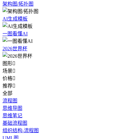
架构图/拓扑图
AI生成模板
一图看懂AI
2026世界杯
图形

场景

价格

推荐

全部
流程图
思维导图
思维笔记
基础流程图
组织结构-流程图
UML图