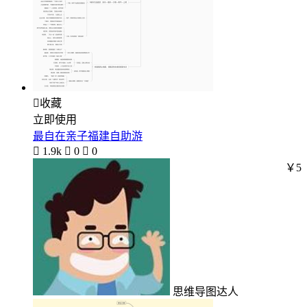

收藏
立即使用
最自在亲子福建自助游

1.9k

0

0
￥5
思维导图达人