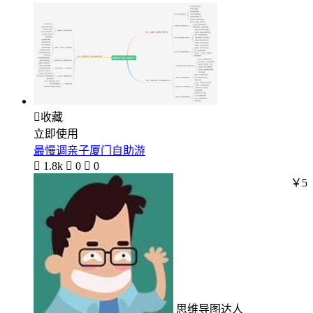

收藏
立即使用
最慢调亲子厦门自助游

1.8k

0

0
￥5
思维导图达人