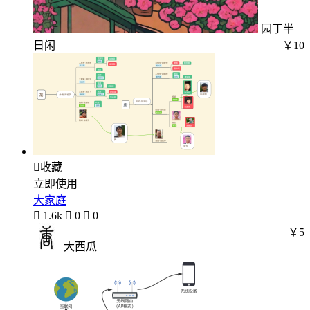
园丁半
日闲
￥10

收藏
立即使用
大家庭

1.6k

0

0
￥5
大西瓜