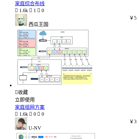
家庭综合布线

1.6k

1

0
￥5
西瓜王国

收藏
立即使用
家庭组网方案

1.6k

0

0
￥3
U-NV