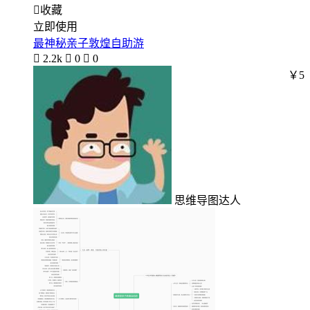

收藏
立即使用
最神秘亲子敦煌自助游

2.2k

0

0
￥5
思维导图达人