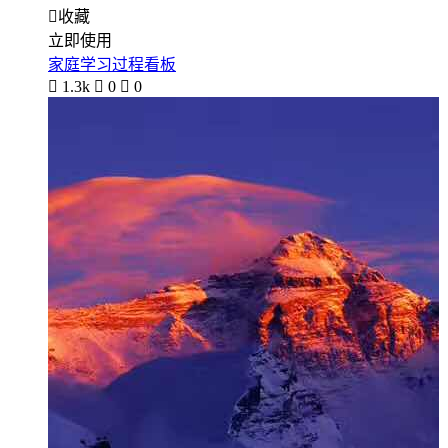

收藏
立即使用
家庭学习过程看板

1.3k

0

0