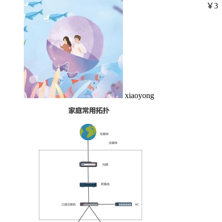
￥3
xiaoyong