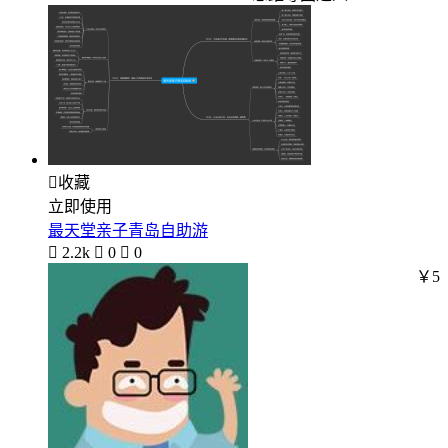

收藏
立即使用
最天堂亲子青岛自助游

2.2k

0

0
￥5