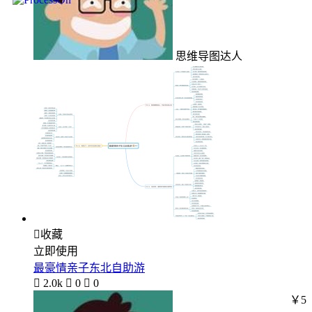
思维导图达人

收藏
立即使用
最豪情亲子东北自助游

2.0k

0

0
￥5