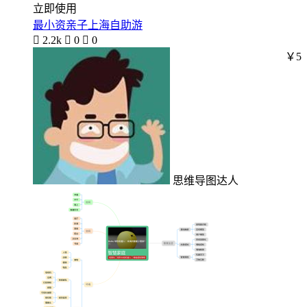
立即使用
最小资亲子上海自助游

2.2k

0

0
￥5
思维导图达人