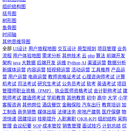
组织结构图
括号图
树形图
鱼骨图
时间轴
其他思维导图
全部
UI设计
用户旅程地图
交互设计
原型规划
项目管理
业务
流程
用户体验地图
需求分析
其他技术
云
php
算法
前端开发
架构
java
大数据
后端开发
运维
Python
AI
渠道运营
数据分析
新媒体运营
内容运营
短视频运营
活动运营
工具推荐
产品运
营
用户运营
电商运营
教师资格证考试
心理咨询师考试
计算
机考试
司法考试
研究生考试
公务员考试
软考
英语考试
项目
管理师职业资格（PMP）
执业医师资格考试
会计职称考试
建
筑师考试
建造师考试
学前教育
其他教育
初中
高中
大学
小学
客服咨询
其他岗位
酒店餐饮
金融保险
汽车出行
教育培训
加
工制造
商务销售
媒体出版
法律法务
房地产建筑
医疗保健
物
流快递
团建培训
技能提升
入职离职
OKR-KPI
组织结构
采购
管理
会议纪要
SOP
成本管控
销售管理
面试技巧
计划总结
综