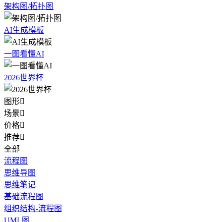
架构图/拓扑图
AI生成模板
一图看懂AI
2026世界杯
图形

场景

价格

推荐

全部
流程图
思维导图
思维笔记
基础流程图
组织结构-流程图
UML图