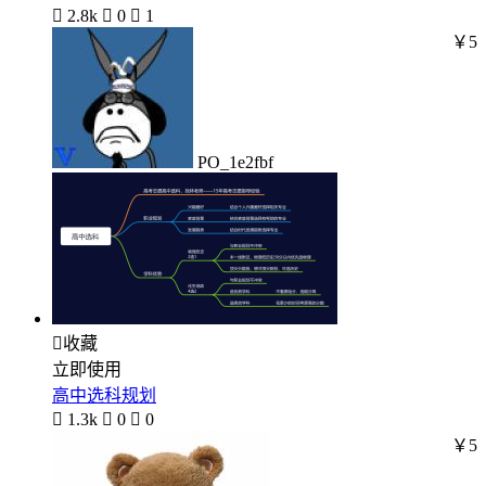

2.8k

0

1
￥5
PO_1e2fbf

收藏
立即使用
高中选科规划

1.3k

0

0
￥5