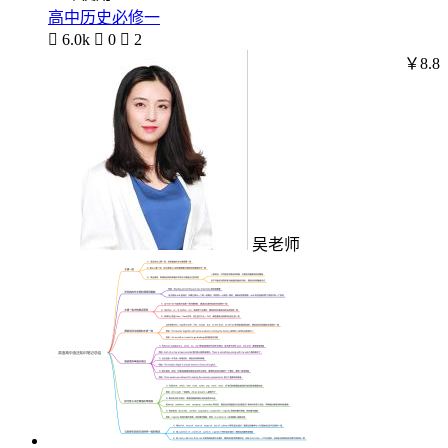
高中历史必修一

6.0k

0

2
￥8.8
吴老师