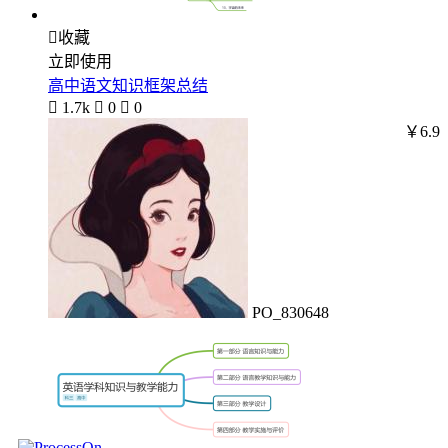

收藏
立即使用
高中语文知识框架总结

1.7k

0

0
￥6.9
PO_830648