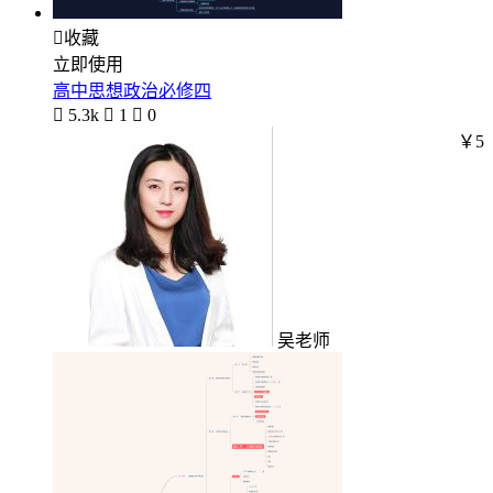

收藏
立即使用
高中思想政治必修四

5.3k

1

0
￥5
吴老师