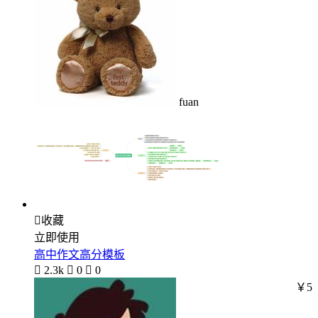
fuan

收藏
立即使用
高中作文高分模板

2.3k

0

0
￥5