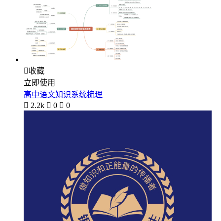

收藏
立即使用
高中语文知识系统梳理

2.2k

0

0