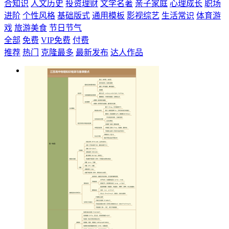
合知识
人文历史
投资理财
文学名著
亲子家庭
心理成长
职场
进阶
个性风格
基础版式
通用模板
影视综艺
生活常识
体育游
戏
旅游美食
节日节气
全部
免费
VIP免费
付费
推荐
热门
克隆最多
最新发布
达人作品