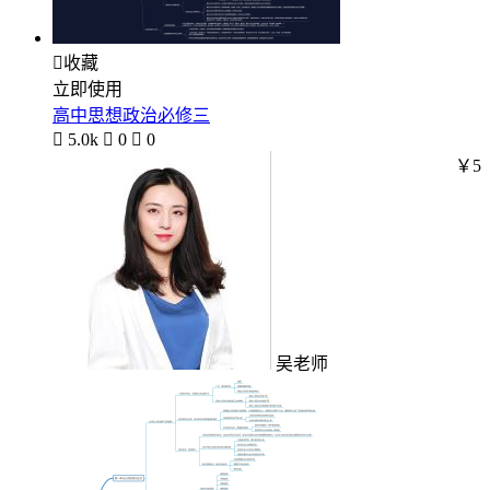

收藏
立即使用
高中思想政治必修三

5.0k

0

0
￥5
吴老师