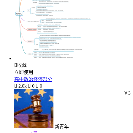

收藏
立即使用
高中政治经济部分

2.0k

0

0
￥3
新青年