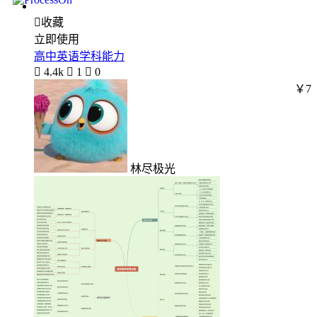

收藏
立即使用
高中英语学科能力

4.4k

1

0
￥7
林尽极光