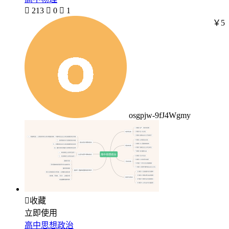

213

0

1
￥5
osgpjw-9fJ4Wgmy

收藏
立即使用
高中思想政治