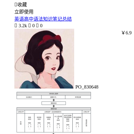

收藏
立即使用
英语高中语法知识笔记总结

3.2k

0

0
￥6.9
PO_830648