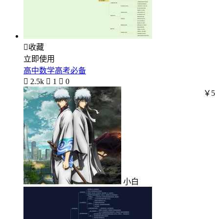

收藏
立即使用
高中数学高考必备

2.5k

1

0
￥5
小白