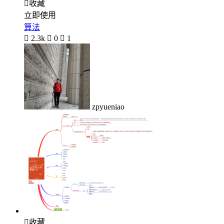

收藏
立即使用
算法

2.3k

0

1
zpyueniao

收藏