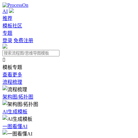
AI
推荐
模板社区
专题
登录
免费注册

模板专题
查看更多
流程梳理
架构图/拓扑图
AI生成模板
一图看懂AI