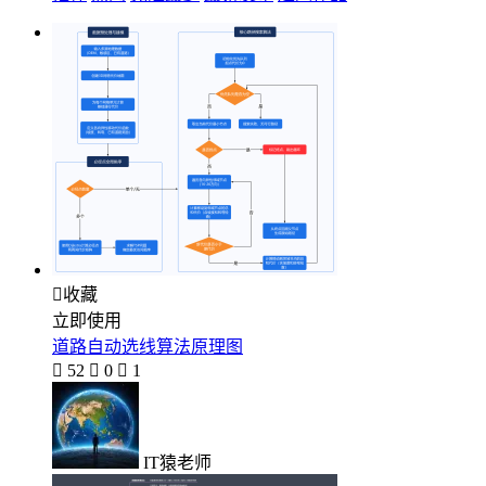

收藏
立即使用
道路自动选线算法原理图

52

0

1
IT猿老师