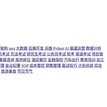
架构
java
大数据
后端开发
运维
Python
AI
渠道运营
数据分析
机考试
司法考试
研究生考试
公务员考试
软考
英语考试
项目管
客服咨询
其他岗位
酒店餐饮
金融保险
汽车出行
教育培训
加工
管理
会议纪要
SOP
成本管控
销售管理
面试技巧
计划总结
综合
旅游美食
节日节气