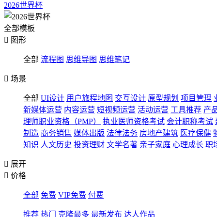
2026世界杯
全部模板

图形
全部
流程图
思维导图
思维笔记

场景
全部
UI设计
用户旅程地图
交互设计
原型规划
项目管理
新媒体运营
内容运营
短视频运营
活动运营
工具推荐
产
理师职业资格（PMP）
执业医师资格考试
会计职称考试
制造
商务销售
媒体出版
法律法务
房地产建筑
医疗保健
知识
人文历史
投资理财
文学名著
亲子家庭
心理成长
职

展开

价格
全部
免费
VIP免费
付费
推荐
热门
克隆最多
最新发布
达人作品