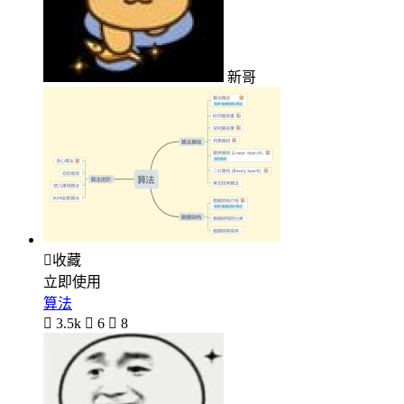
新哥

收藏
立即使用
算法

3.5k

6

8