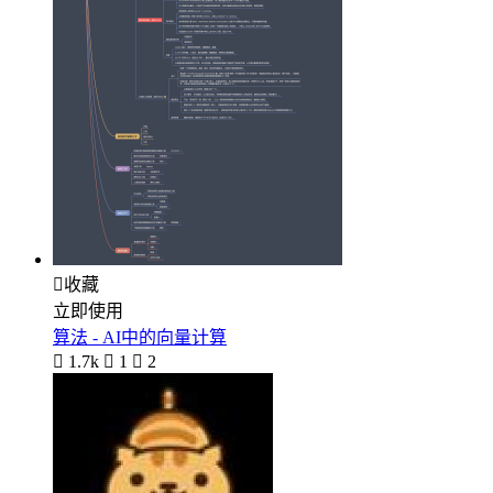

收藏
立即使用
算法 - AI中的向量计算

1.7k

1

2