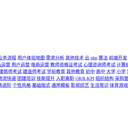
业务流程
用户体验地图
需求分析
其他技术
云
php
算法
前端开发
品运营
用户运营
电商运营
教师资格证考试
心理咨询师考试
计算
建筑师考试
建造师考试
学前教育
其他教育
初中
高中
大学
小学
物流快递
团建培训
技能提升
入职离职
OKR-KPI
组织结构
采购
场进阶
个性风格
基础版式
通用模板
影视综艺
生活常识
体育游戏