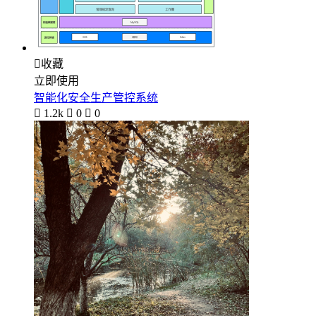

收藏
立即使用
智能化安全生产管控系统

1.2k

0

0