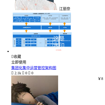
江丽奈

收藏
立即使用
集团化集中运营管控架构图

2.1k

0

0
￥8