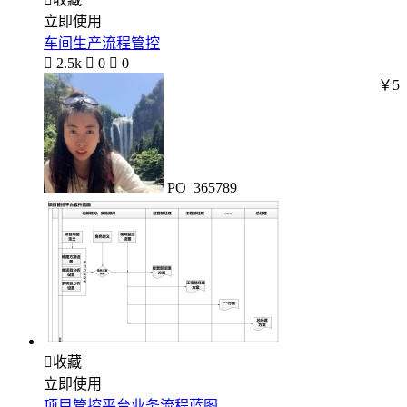
立即使用
车间生产流程管控

2.5k

0

0
￥5
PO_365789

收藏
立即使用
项目管控平台业务流程蓝图