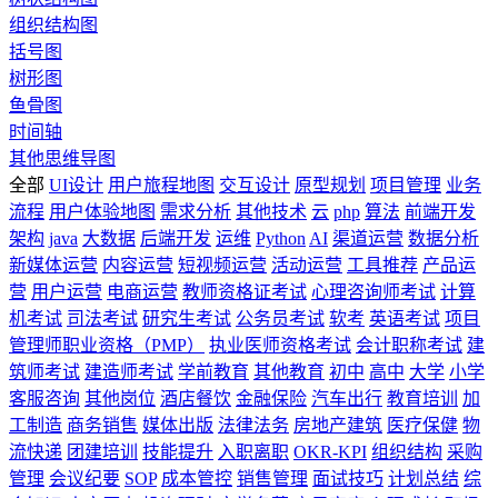
组织结构图
括号图
树形图
鱼骨图
时间轴
其他思维导图
全部
UI设计
用户旅程地图
交互设计
原型规划
项目管理
业务
流程
用户体验地图
需求分析
其他技术
云
php
算法
前端开发
架构
java
大数据
后端开发
运维
Python
AI
渠道运营
数据分析
新媒体运营
内容运营
短视频运营
活动运营
工具推荐
产品运
营
用户运营
电商运营
教师资格证考试
心理咨询师考试
计算
机考试
司法考试
研究生考试
公务员考试
软考
英语考试
项目
管理师职业资格（PMP）
执业医师资格考试
会计职称考试
建
筑师考试
建造师考试
学前教育
其他教育
初中
高中
大学
小学
客服咨询
其他岗位
酒店餐饮
金融保险
汽车出行
教育培训
加
工制造
商务销售
媒体出版
法律法务
房地产建筑
医疗保健
物
流快递
团建培训
技能提升
入职离职
OKR-KPI
组织结构
采购
管理
会议纪要
SOP
成本管控
销售管理
面试技巧
计划总结
综