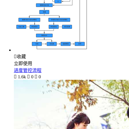

收藏
立即使用
进度管控流程

1.6k

0

0