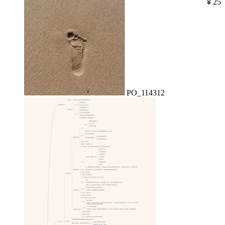
￥25
PO_114312