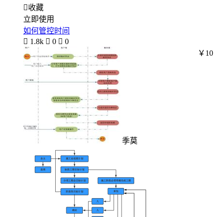

收藏
立即使用
如何管控时间

1.8k

0

0
￥10
季莫