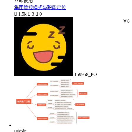
立即使用
集团管控模式与职能定位

1.5k

3

0
￥8
159958_PO

收藏