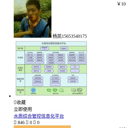
￥10
杨凯15653540175

收藏
立即使用
水质综合管控信息化平台

846

0

0