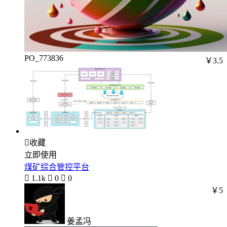
PO_773836
￥3.5

收藏
立即使用
煤矿综合管控平台

1.1k

0

0
￥5
姜孟冯