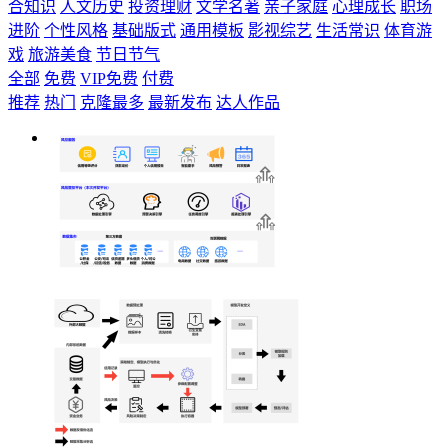
合知识
人文历史
投资理财
文学名著
亲子家庭
心理成长
职场
进阶
个性风格
基础版式
通用模板
影视综艺
生活常识
体育游
戏
旅游美食
节日节气
全部
免费
VIP免费
付费
推荐
热门
克隆最多
最新发布
达人作品