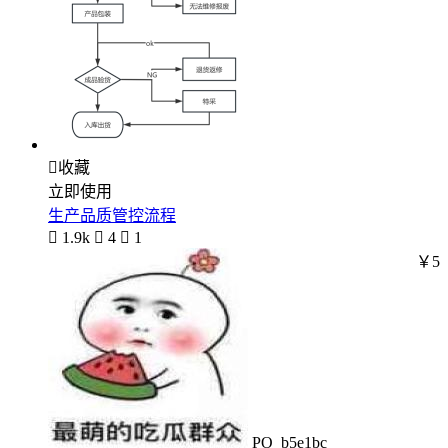

收藏
立即使用
生产品质管控流程

1.9k

4

1
￥5
PO_b5e1bc