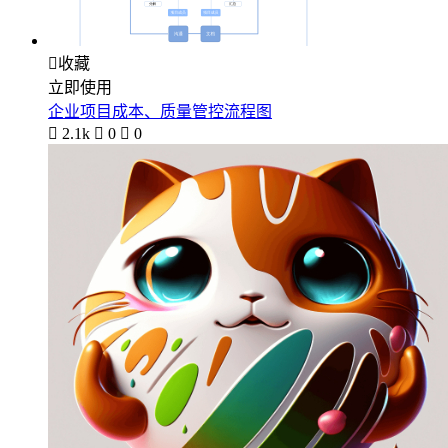

收藏
立即使用
企业项目成本、质量管控流程图

2.1k

0

0