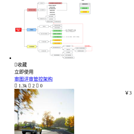

收藏
立即使用
审图评审管控架构

1.3k

2

0
￥3