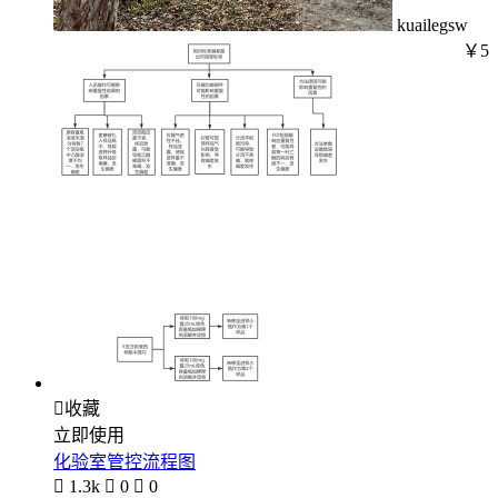
kuailegsw
￥5

收藏
立即使用
化验室管控流程图

1.3k

0

0