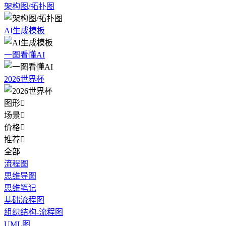
架构图/拓扑图
AI生成模板
一图看懂AI
2026世界杯
图形

场景

价格

推荐

全部
流程图
思维导图
思维笔记
基础流程图
组织结构-流程图
UML图