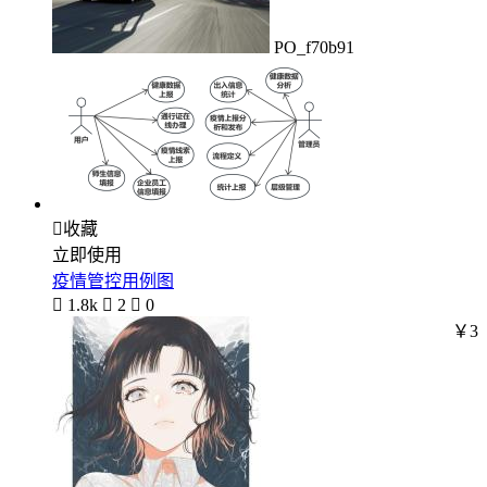
PO_f70b91

收藏
立即使用
疫情管控用例图

1.8k

2

0
￥3