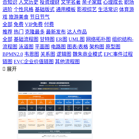
合知识
人文历史
投资理财
文学名著
亲子家庭
心理成长
职场
进阶
个性风格
基础版式
通用模板
影视综艺
生活常识
体育游
戏
旅游美食
节日节气
全部
免费
VIP免费
付费
推荐
热门
克隆最多
最新发布
达人作品
全部
基础流程图
甘特图
ER图
UML图
网络拓扑图
组织结构-
流程图
泳道图
平面图
电路图
图表/表格
架构图
原型图
BPMN2.0
韦恩图
关系图
逻辑图
魏朱商业模式
EPC事件过程
链图
EVC企业价值链图
其他流程图

展开