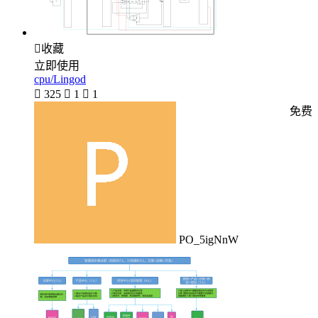

收藏
立即使用
cpu/Lingod

325

1

1
免费
PO_5igNnW