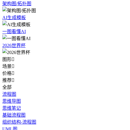
架构图/拓扑图
AI生成模板
一图看懂AI
2026世界杯
图形

场景

价格

推荐

全部
流程图
思维导图
思维笔记
基础流程图
组织结构-流程图
UML图