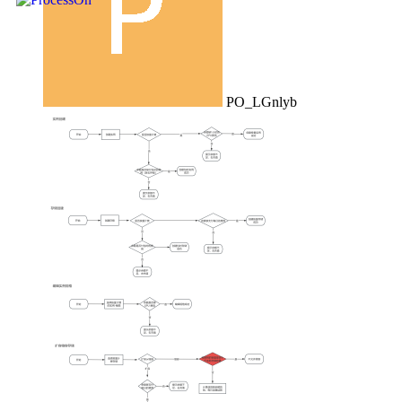
PO_LGnlyb