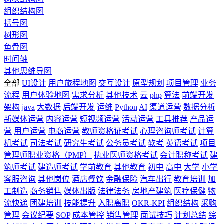
组织结构图
括号图
树形图
鱼骨图
时间轴
其他思维导图
全部
UI设计
用户旅程地图
交互设计
原型规划
项目管理
业务
流程
用户体验地图
需求分析
其他技术
云
php
算法
前端开发
架构
java
大数据
后端开发
运维
Python
AI
渠道运营
数据分析
新媒体运营
内容运营
短视频运营
活动运营
工具推荐
产品运
营
用户运营
电商运营
教师资格证考试
心理咨询师考试
计算
机考试
司法考试
研究生考试
公务员考试
软考
英语考试
项目
管理师职业资格（PMP）
执业医师资格考试
会计职称考试
建
筑师考试
建造师考试
学前教育
其他教育
初中
高中
大学
小学
客服咨询
其他岗位
酒店餐饮
金融保险
汽车出行
教育培训
加
工制造
商务销售
媒体出版
法律法务
房地产建筑
医疗保健
物
流快递
团建培训
技能提升
入职离职
OKR-KPI
组织结构
采购
管理
会议纪要
SOP
成本管控
销售管理
面试技巧
计划总结
综