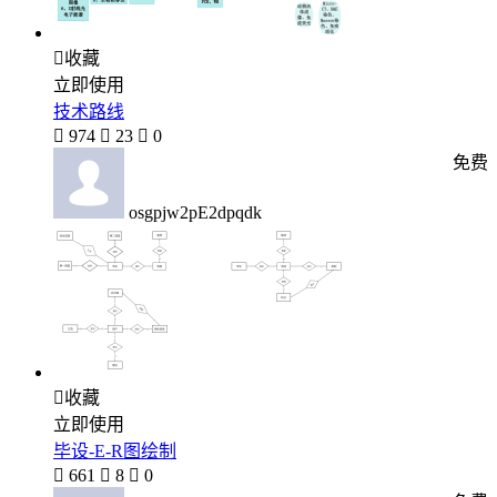

收藏
立即使用
技术路线

974

23

0
免费
osgpjw2pE2dpqdk

收藏
立即使用
毕设-E-R图绘制

661

8

0