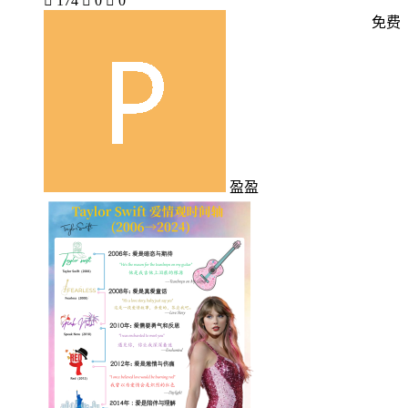

174

0

0
免费
盈盈