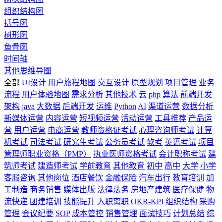
组织结构图
括号图
树形图
鱼骨图
时间轴
其他思维导图
全部
UI设计
用户旅程地图
交互设计
原型规划
项目管理
业务
流程
用户体验地图
需求分析
其他技术
云
php
算法
前端开发
架构
java
大数据
后端开发
运维
Python
AI
渠道运营
数据分析
新媒体运营
内容运营
短视频运营
活动运营
工具推荐
产品运
营
用户运营
电商运营
教师资格证考试
心理咨询师考试
计算
机考试
司法考试
研究生考试
公务员考试
软考
英语考试
项目
管理师职业资格（PMP）
执业医师资格考试
会计职称考试
建
筑师考试
建造师考试
学前教育
其他教育
初中
高中
大学
小学
客服咨询
其他岗位
酒店餐饮
金融保险
汽车出行
教育培训
加
工制造
商务销售
媒体出版
法律法务
房地产建筑
医疗保健
物
流快递
团建培训
技能提升
入职离职
OKR-KPI
组织结构
采购
管理
会议纪要
SOP
成本管控
销售管理
面试技巧
计划总结
综