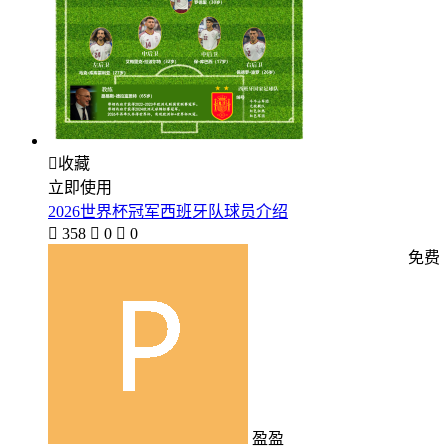

收藏
立即使用
2026世界杯冠军西班牙队球员介绍

358

0

0
免费
盈盈