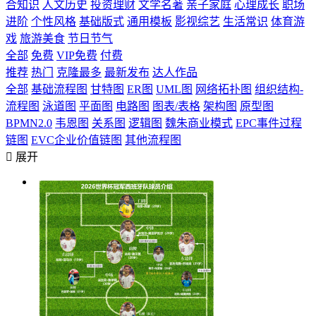
合知识
人文历史
投资理财
文学名著
亲子家庭
心理成长
职场
进阶
个性风格
基础版式
通用模板
影视综艺
生活常识
体育游
戏
旅游美食
节日节气
全部
免费
VIP免费
付费
推荐
热门
克隆最多
最新发布
达人作品
全部
基础流程图
甘特图
ER图
UML图
网络拓扑图
组织结构-
流程图
泳道图
平面图
电路图
图表/表格
架构图
原型图
BPMN2.0
韦恩图
关系图
逻辑图
魏朱商业模式
EPC事件过程
链图
EVC企业价值链图
其他流程图

展开