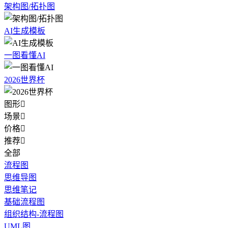
架构图/拓扑图
AI生成模板
一图看懂AI
2026世界杯
图形

场景

价格

推荐

全部
流程图
思维导图
思维笔记
基础流程图
组织结构-流程图
UML图