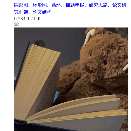
圆形图、环形图、循环、课题申报、研究思路、论文研
究框架、论文结构

233

2

0