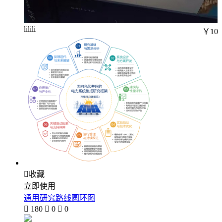
lilili
￥10

收藏
立即使用
通用研究路线圆环图

180

0

0