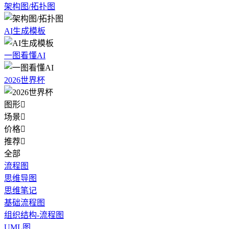
架构图/拓扑图
AI生成模板
一图看懂AI
2026世界杯
图形

场景

价格

推荐

全部
流程图
思维导图
思维笔记
基础流程图
组织结构-流程图
UML图