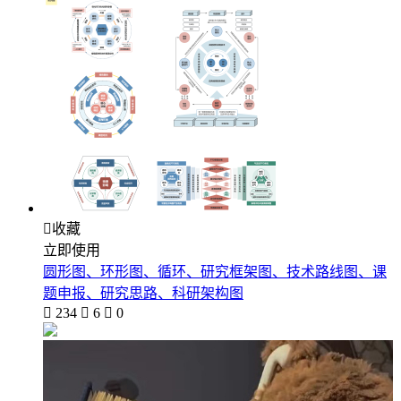

收藏
立即使用
圆形图、环形图、循环、研究框架图、技术路线图、课
题申报、研究思路、科研架构图

234

6

0