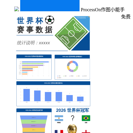
ProcessOn作图小能手
免费