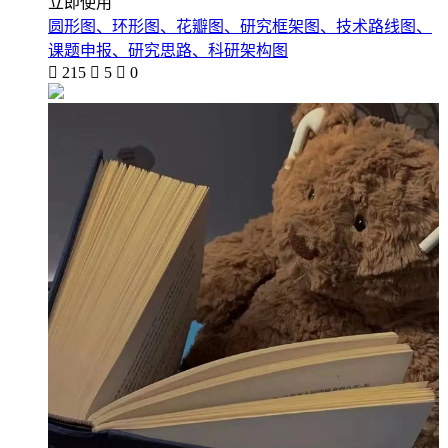
立即使用
圆形图、环形图、花瓣图、研究框架图、技术路线图、
课题申报、研究思路、科研架构图

215

5

0