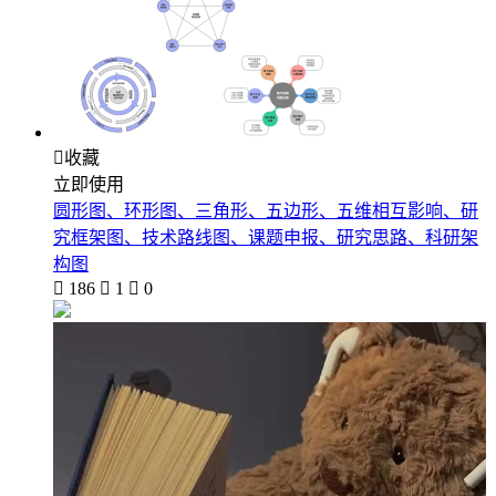

收藏
立即使用
圆形图、环形图、三角形、五边形、五维相互影响、研
究框架图、技术路线图、课题申报、研究思路、科研架
构图

186

1

0