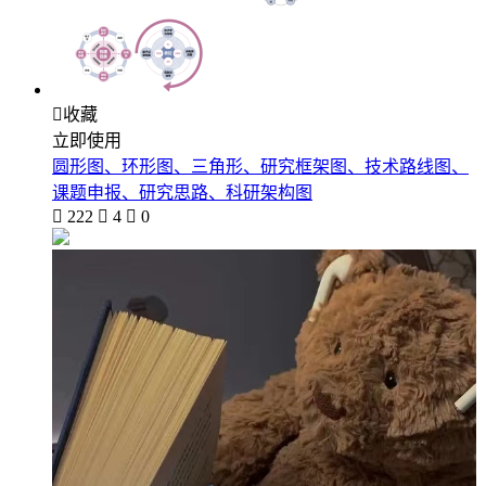

收藏
立即使用
圆形图、环形图、三角形、研究框架图、技术路线图、
课题申报、研究思路、科研架构图

222

4

0