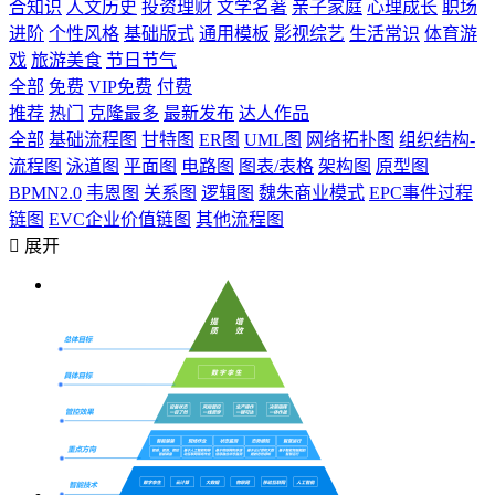
合知识
人文历史
投资理财
文学名著
亲子家庭
心理成长
职场
进阶
个性风格
基础版式
通用模板
影视综艺
生活常识
体育游
戏
旅游美食
节日节气
全部
免费
VIP免费
付费
推荐
热门
克隆最多
最新发布
达人作品
全部
基础流程图
甘特图
ER图
UML图
网络拓扑图
组织结构-
流程图
泳道图
平面图
电路图
图表/表格
架构图
原型图
BPMN2.0
韦恩图
关系图
逻辑图
魏朱商业模式
EPC事件过程
链图
EVC企业价值链图
其他流程图

展开