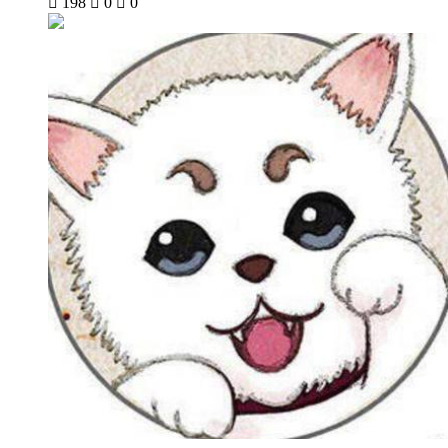

198

0

0