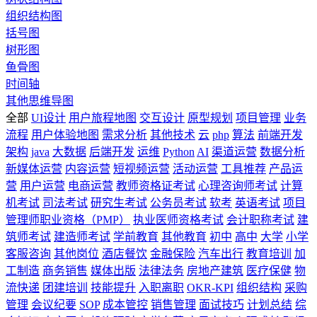
组织结构图
括号图
树形图
鱼骨图
时间轴
其他思维导图
全部
UI设计
用户旅程地图
交互设计
原型规划
项目管理
业务
流程
用户体验地图
需求分析
其他技术
云
php
算法
前端开发
架构
java
大数据
后端开发
运维
Python
AI
渠道运营
数据分析
新媒体运营
内容运营
短视频运营
活动运营
工具推荐
产品运
营
用户运营
电商运营
教师资格证考试
心理咨询师考试
计算
机考试
司法考试
研究生考试
公务员考试
软考
英语考试
项目
管理师职业资格（PMP）
执业医师资格考试
会计职称考试
建
筑师考试
建造师考试
学前教育
其他教育
初中
高中
大学
小学
客服咨询
其他岗位
酒店餐饮
金融保险
汽车出行
教育培训
加
工制造
商务销售
媒体出版
法律法务
房地产建筑
医疗保健
物
流快递
团建培训
技能提升
入职离职
OKR-KPI
组织结构
采购
管理
会议纪要
SOP
成本管控
销售管理
面试技巧
计划总结
综