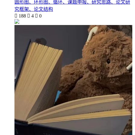
圆形图、环形图、循环、课题申报、研究思路、论文研
究框架、论文结构

188

4

0