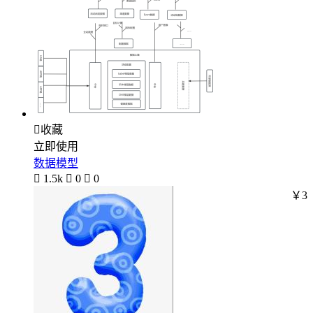

收藏
立即使用
数据模型

1.5k

0

0
￥3