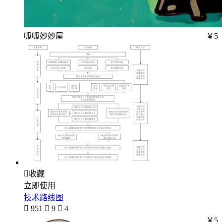
呱呱妙妙屋
￥5

收藏
立即使用
技术路线图

951

9

4
￥5