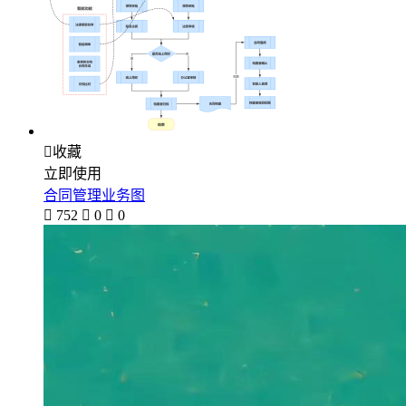

收藏
立即使用
合同管理业务图

752

0

0