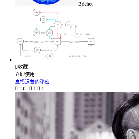
Brichet

收藏
立即使用
直播运营的秘密

2.0k

1

1