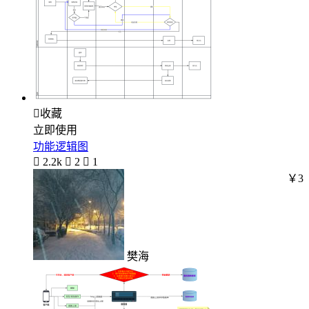

收藏
立即使用
功能逻辑图

2.2k

2

1
￥3
樊海