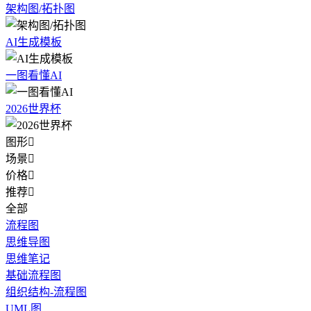
架构图/拓扑图
AI生成模板
一图看懂AI
2026世界杯
图形

场景

价格

推荐

全部
流程图
思维导图
思维笔记
基础流程图
组织结构-流程图
UML图