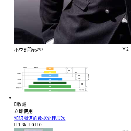
￥2
小李哥ོPro²⁰¹⁷

收藏
立即使用
知识图谱的数据处理层次

1.3k

0

0