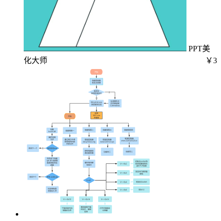
PPT美
化大师
￥3