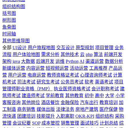
组织结构图
括号图
树形图
鱼骨图
时间轴
其他思维导图
全部
UI设计
用户旅程地图
交互设计
原型规划
项目管理
业务
流程
用户体验地图
需求分析
其他技术
云
php
算法
前端开发
架构
java
大数据
后端开发
运维
Python
AI
渠道运营
数据分析
新媒体运营
内容运营
短视频运营
活动运营
工具推荐
产品运
营
用户运营
电商运营
教师资格证考试
心理咨询师考试
计算
机考试
司法考试
研究生考试
公务员考试
软考
英语考试
项目
管理师职业资格（PMP）
执业医师资格考试
会计职称考试
建
筑师考试
建造师考试
学前教育
其他教育
初中
高中
大学
小学
客服咨询
其他岗位
酒店餐饮
金融保险
汽车出行
教育培训
加
工制造
商务销售
媒体出版
法律法务
房地产建筑
医疗保健
物
流快递
团建培训
技能提升
入职离职
OKR-KPI
组织结构
采购
管理
会议纪要
SOP
成本管控
销售管理
面试技巧
计划总结
综