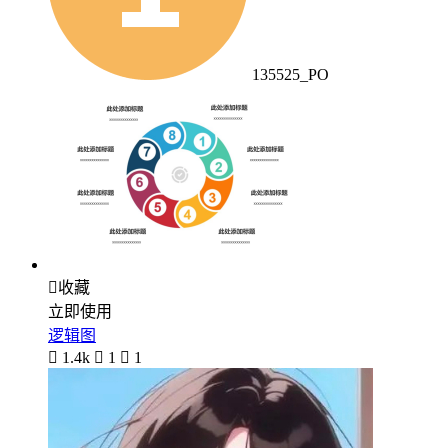
135525_PO

收藏
立即使用
逻辑图

1.4k

1

1