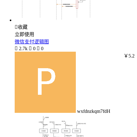

收藏
立即使用
微信支付逻辑图

2.7k

0

0
￥5.2
wxfdnzkqm7fdH