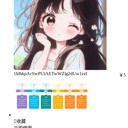
1IdhkpAcSwPUlAETwWZlg2dUw1zzI
￥5

收藏