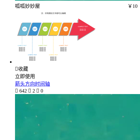
呱呱妙妙屋
￥10

收藏
立即使用
箭头方向时间轴

642

2

0