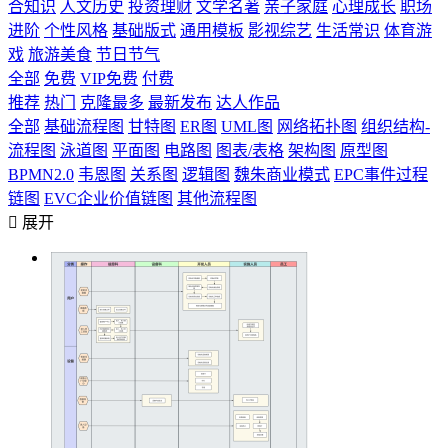
合知识
人文历史
投资理财
文学名著
亲子家庭
心理成长
职场
进阶
个性风格
基础版式
通用模板
影视综艺
生活常识
体育游
戏
旅游美食
节日节气
全部
免费
VIP免费
付费
推荐
热门
克隆最多
最新发布
达人作品
全部
基础流程图
甘特图
ER图
UML图
网络拓扑图
组织结构-
流程图
泳道图
平面图
电路图
图表/表格
架构图
原型图
BPMN2.0
韦恩图
关系图
逻辑图
魏朱商业模式
EPC事件过程
链图
EVC企业价值链图
其他流程图

展开