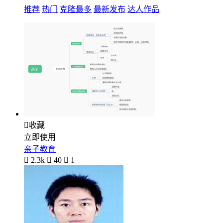
推荐
热门
克隆最多
最新发布
达人作品

收藏
立即使用
亲子教育

2.3k

40

1