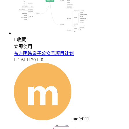

收藏
立即使用
东方明珠亲子公众号项目计划

1.6k

20

0
mofei111