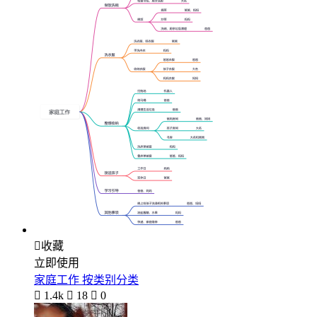

收藏
立即使用
家庭工作 按类别分类

1.4k

18

0