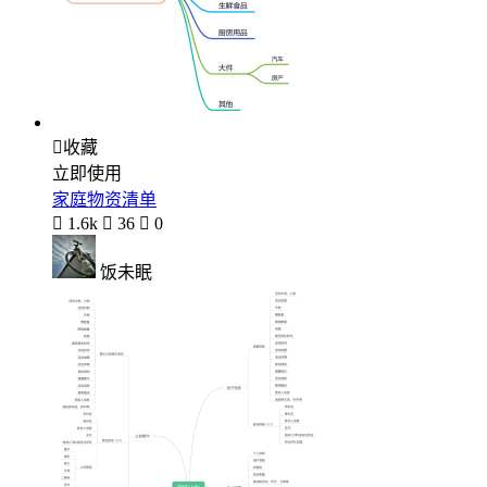

收藏
立即使用
家庭物资清单

1.6k

36

0
饭未眠