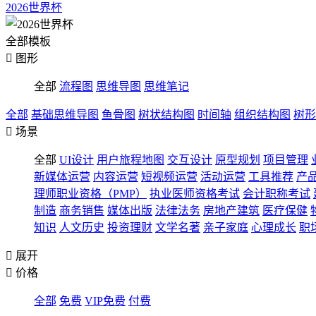
2026世界杯
全部模板

图形
全部
流程图
思维导图
思维笔记
全部
基础思维导图
鱼骨图
树状结构图
时间轴
组织结构图
树形

场景
全部
UI设计
用户旅程地图
交互设计
原型规划
项目管理
新媒体运营
内容运营
短视频运营
活动运营
工具推荐
产
理师职业资格（PMP）
执业医师资格考试
会计职称考试
制造
商务销售
媒体出版
法律法务
房地产建筑
医疗保健
知识
人文历史
投资理财
文学名著
亲子家庭
心理成长
职

展开

价格
全部
免费
VIP免费
付费