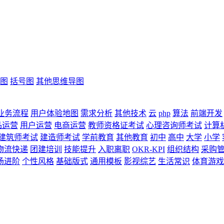
图
括号图
其他思维导图
业务流程
用户体验地图
需求分析
其他技术
云
php
算法
前端开发
品运营
用户运营
电商运营
教师资格证考试
心理咨询师考试
计算
建筑师考试
建造师考试
学前教育
其他教育
初中
高中
大学
小学
物流快递
团建培训
技能提升
入职离职
OKR-KPI
组织结构
采购
场进阶
个性风格
基础版式
通用模板
影视综艺
生活常识
体育游戏