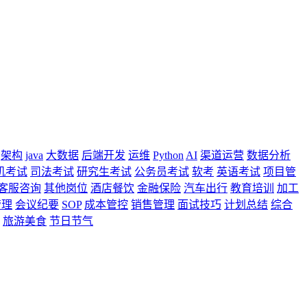
架构
java
大数据
后端开发
运维
Python
AI
渠道运营
数据分析
机考试
司法考试
研究生考试
公务员考试
软考
英语考试
项目管
客服咨询
其他岗位
酒店餐饮
金融保险
汽车出行
教育培训
加工
管理
会议纪要
SOP
成本管控
销售管理
面试技巧
计划总结
综合
旅游美食
节日节气