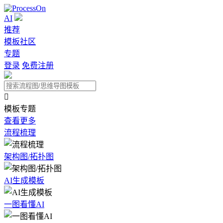
AI
推荐
模板社区
专题
登录
免费注册

模板专题
查看更多
流程梳理
架构图/拓扑图
AI生成模板
一图看懂AI