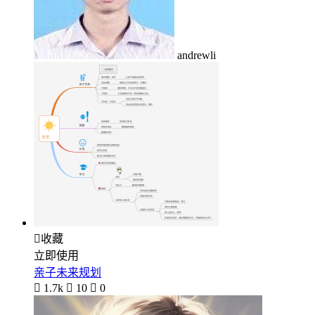
andrewli

收藏
立即使用
亲子未来规划

1.7k

10

0