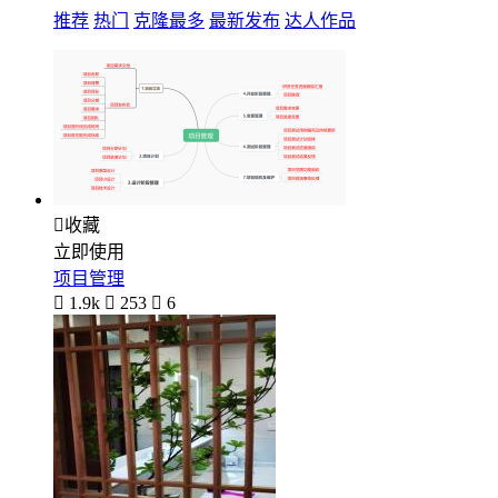
推荐
热门
克隆最多
最新发布
达人作品

收藏
立即使用
项目管理

1.9k

253

6