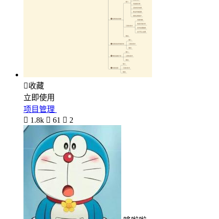

收藏
立即使用
项目管理

1.8k

61

2