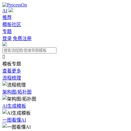
AI
推荐
模板社区
专题
登录
免费注册

模板专题
查看更多
流程梳理
架构图/拓扑图
AI生成模板
一图看懂AI