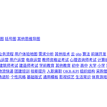
图
括号图
其他思维导图
业务流程
用户体验地图
需求分析
其他技术
云
php
算法
前端开发
品运营
用户运营
电商运营
教师资格证考试
心理咨询师考试
计算
建筑师考试
建造师考试
学前教育
其他教育
初中
高中
大学
小学
物流快递
团建培训
技能提升
入职离职
OKR-KPI
组织结构
采购
场进阶
个性风格
基础版式
通用模板
影视综艺
生活常识
体育游戏