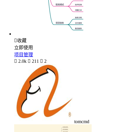

收藏
立即使用
项目管理

2.0k

211

2
tomcmd