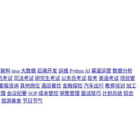
架构
java
大数据
后端开发
运维
Python
AI
渠道运营
数据分析
机考试
司法考试
研究生考试
公务员考试
软考
英语考试
项目管
客服咨询
其他岗位
酒店餐饮
金融保险
汽车出行
教育培训
加工
管理
会议纪要
SOP
成本管控
销售管理
面试技巧
计划总结
综合
旅游美食
节日节气