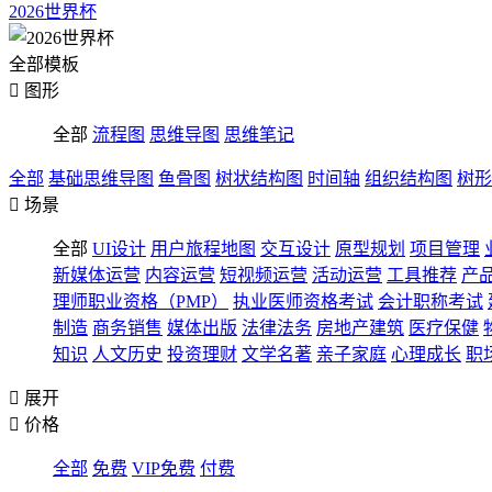
2026世界杯
全部模板

图形
全部
流程图
思维导图
思维笔记
全部
基础思维导图
鱼骨图
树状结构图
时间轴
组织结构图
树形

场景
全部
UI设计
用户旅程地图
交互设计
原型规划
项目管理
新媒体运营
内容运营
短视频运营
活动运营
工具推荐
产
理师职业资格（PMP）
执业医师资格考试
会计职称考试
制造
商务销售
媒体出版
法律法务
房地产建筑
医疗保健
知识
人文历史
投资理财
文学名著
亲子家庭
心理成长
职

展开

价格
全部
免费
VIP免费
付费