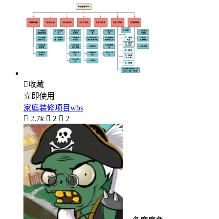

收藏
立即使用
家庭装修项目wbs

2.7k

2

2