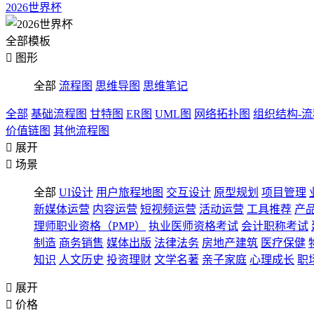
2026世界杯
全部模板

图形
全部
流程图
思维导图
思维笔记
全部
基础流程图
甘特图
ER图
UML图
网络拓扑图
组织结构-
价值链图
其他流程图

展开

场景
全部
UI设计
用户旅程地图
交互设计
原型规划
项目管理
新媒体运营
内容运营
短视频运营
活动运营
工具推荐
产
理师职业资格（PMP）
执业医师资格考试
会计职称考试
制造
商务销售
媒体出版
法律法务
房地产建筑
医疗保健
知识
人文历史
投资理财
文学名著
亲子家庭
心理成长
职

展开

价格