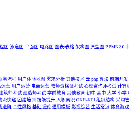
流程图
泳道图
平面图
电路图
图表/表格
架构图
原型图
BPMN2.0
业务流程
用户体验地图
需求分析
其他技术
云
php
算法
前端开发
品运营
用户运营
电商运营
教师资格证考试
心理咨询师考试
计算
建筑师考试
建造师考试
学前教育
其他教育
初中
高中
大学
小学
物流快递
团建培训
技能提升
入职离职
OKR-KPI
组织结构
采购
场进阶
个性风格
基础版式
通用模板
影视综艺
生活常识
体育游戏