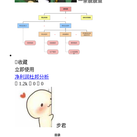
一条鹿鹿鱼

收藏
立即使用
净利润杜邦分析

1.2k

0

0
步君