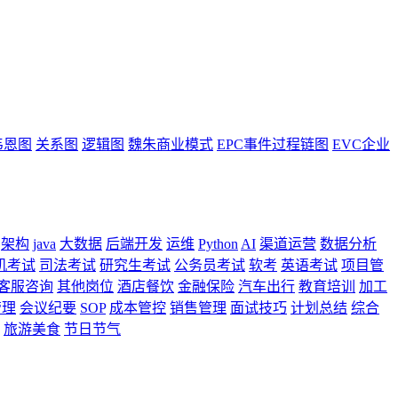
韦恩图
关系图
逻辑图
魏朱商业模式
EPC事件过程链图
EVC企业
架构
java
大数据
后端开发
运维
Python
AI
渠道运营
数据分析
机考试
司法考试
研究生考试
公务员考试
软考
英语考试
项目管
客服咨询
其他岗位
酒店餐饮
金融保险
汽车出行
教育培训
加工
管理
会议纪要
SOP
成本管控
销售管理
面试技巧
计划总结
综合
旅游美食
节日节气