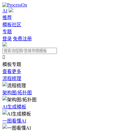
AI
推荐
模板社区
专题
登录
免费注册

模板专题
查看更多
流程梳理
架构图/拓扑图
AI生成模板
一图看懂AI