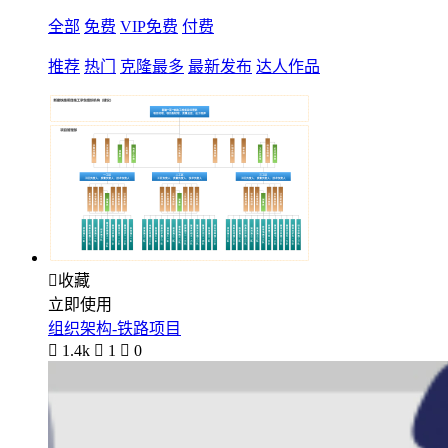
全部
免费
VIP免费
付费
推荐
热门
克隆最多
最新发布
达人作品

收藏
立即使用
组织架构-铁路项目

1.4k

1

0