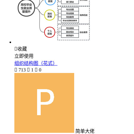

收藏
立即使用
组织结构图（花式）

713

1

0
简单大佬