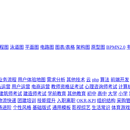
流程图
泳道图
平面图
电路图
图表/表格
架构图
原型图
BPMN2.0
业务流程
用户体验地图
需求分析
其他技术
云
php
算法
前端开发
品运营
用户运营
电商运营
教师资格证考试
心理咨询师考试
计算
建筑师考试
建造师考试
学前教育
其他教育
初中
高中
大学
小学
物流快递
团建培训
技能提升
入职离职
OKR-KPI
组织结构
采购
场进阶
个性风格
基础版式
通用模板
影视综艺
生活常识
体育游戏