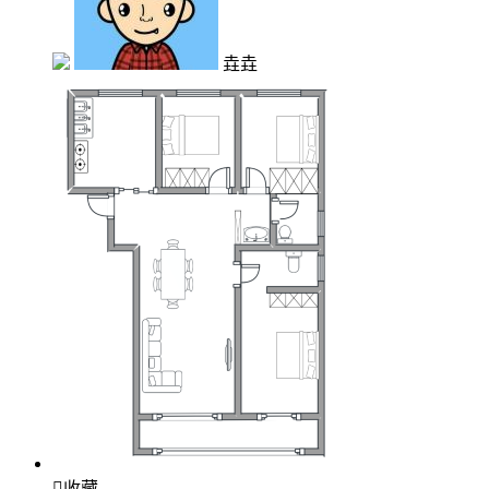
垚垚

收藏