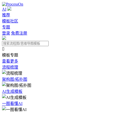
AI
推荐
模板社区
专题
登录
免费注册

模板专题
查看更多
流程梳理
架构图/拓扑图
AI生成模板
一图看懂AI