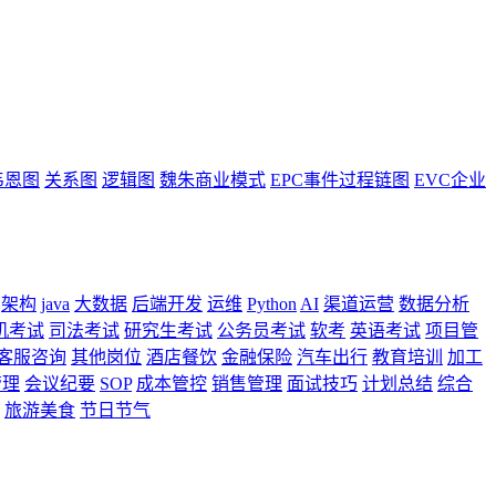
韦恩图
关系图
逻辑图
魏朱商业模式
EPC事件过程链图
EVC企业
架构
java
大数据
后端开发
运维
Python
AI
渠道运营
数据分析
机考试
司法考试
研究生考试
公务员考试
软考
英语考试
项目管
客服咨询
其他岗位
酒店餐饮
金融保险
汽车出行
教育培训
加工
管理
会议纪要
SOP
成本管控
销售管理
面试技巧
计划总结
综合
旅游美食
节日节气