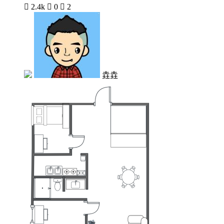

2.4k

0

2
垚垚