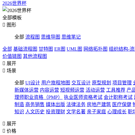
2026世界杯
全部模板

图形
全部
流程图
思维导图
思维笔记
全部
基础流程图
甘特图
ER图
UML图
网络拓扑图
组织结构-
价值链图
其他流程图

展开

场景
全部
UI设计
用户旅程地图
交互设计
原型规划
项目管理
新媒体运营
内容运营
短视频运营
活动运营
工具推荐
产
理师职业资格（PMP）
执业医师资格考试
会计职称考试
制造
商务销售
媒体出版
法律法务
房地产建筑
医疗保健
知识
人文历史
投资理财
文学名著
亲子家庭
心理成长
职

展开

价格