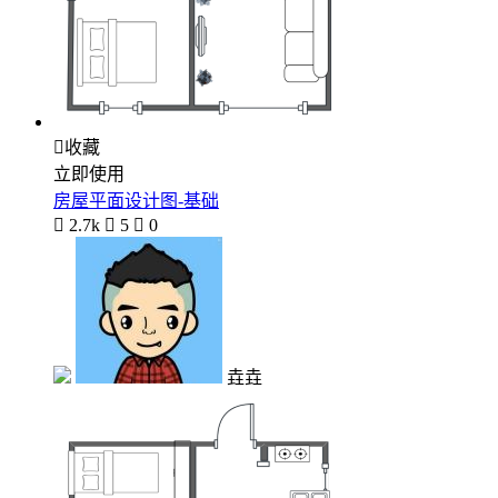

收藏
立即使用
房屋平面设计图-基础

2.7k

5

0
垚垚