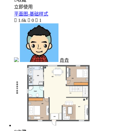
立即使用
平面图-基础样式

1.6k

0

1
垚垚