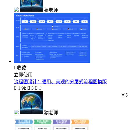
猿老师

收藏
立即使用
流程图设计：通用、美观的分层式流程图模版

1.9k

3

1
￥5
猿老师