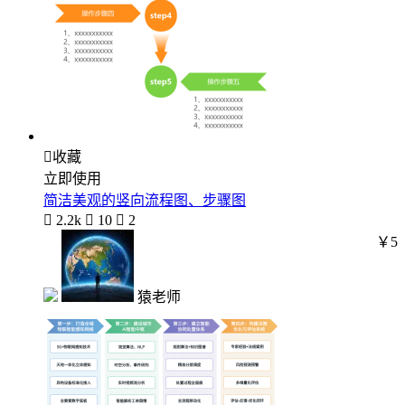

收藏
立即使用
简洁美观的竖向流程图、步骤图

2.2k

10

2
￥5
猿老师