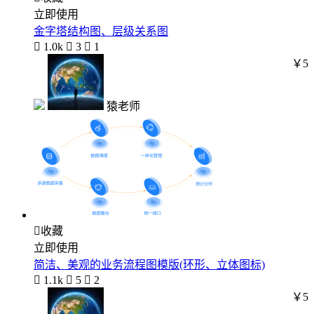
立即使用
金字塔结构图、层级关系图

1.0k

3

1
￥5
猿老师

收藏
立即使用
简洁、美观的业务流程图模版(环形、立体图标)

1.1k

5

2
￥5