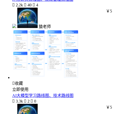

2.2k

40

4
￥5
猿老师

收藏
立即使用
AI大模型学习路线图、技术路线图

3.3k

2

0
￥5