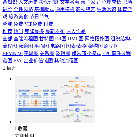
合知识
人文历史
投资理财
文学名著
亲子家庭
心理成长
职场
进阶
个性风格
基础版式
通用模板
影视综艺
生活常识
体育游
戏
旅游美食
节日节气
全部
免费
VIP免费
付费
推荐
热门
克隆最多
最新发布
达人作品
全部
基础流程图
甘特图
ER图
UML图
网络拓扑图
组织结构-
流程图
泳道图
平面图
电路图
图表/表格
架构图
原型图
BPMN2.0
韦恩图
关系图
逻辑图
魏朱商业模式
EPC事件过程
链图
EVC企业价值链图
其他流程图

展开

收藏
立即使用