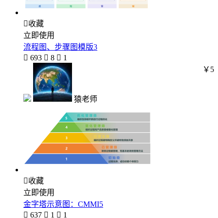

收藏
立即使用
流程图、步骤图模版3

693

8

1
￥5
猿老师

收藏
立即使用
金字塔示意图：CMMI5

637

1

1