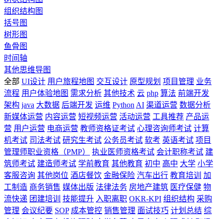
组织结构图
括号图
树形图
鱼骨图
时间轴
其他思维导图
全部
UI设计
用户旅程地图
交互设计
原型规划
项目管理
业务
流程
用户体验地图
需求分析
其他技术
云
php
算法
前端开发
架构
java
大数据
后端开发
运维
Python
AI
渠道运营
数据分析
新媒体运营
内容运营
短视频运营
活动运营
工具推荐
产品运
营
用户运营
电商运营
教师资格证考试
心理咨询师考试
计算
机考试
司法考试
研究生考试
公务员考试
软考
英语考试
项目
管理师职业资格（PMP）
执业医师资格考试
会计职称考试
建
筑师考试
建造师考试
学前教育
其他教育
初中
高中
大学
小学
客服咨询
其他岗位
酒店餐饮
金融保险
汽车出行
教育培训
加
工制造
商务销售
媒体出版
法律法务
房地产建筑
医疗保健
物
流快递
团建培训
技能提升
入职离职
OKR-KPI
组织结构
采购
管理
会议纪要
SOP
成本管控
销售管理
面试技巧
计划总结
综