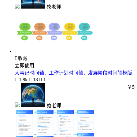
猿老师

收藏
立即使用
大事记时间轴、工作计划时间轴、发展阶段时间轴模版

1.8k

18

1
￥5
猿老师