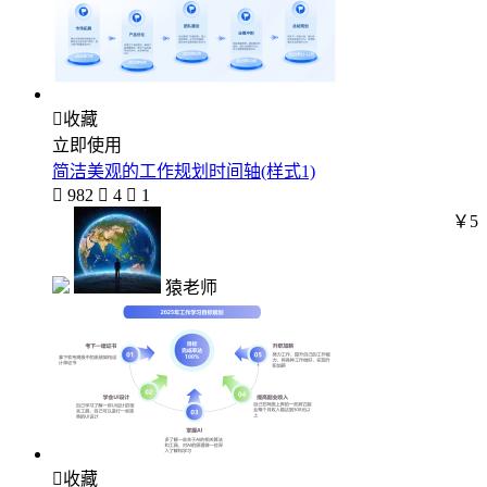

收藏
立即使用
简洁美观的工作规划时间轴(样式1)

982

4

1
￥5
猿老师

收藏