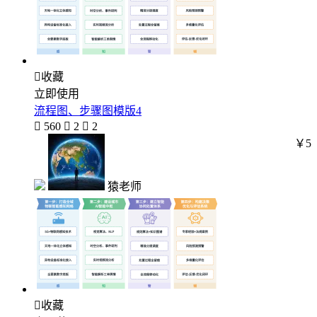

收藏
立即使用
流程图、步骤图模版4

560

2

2
￥5
猿老师

收藏