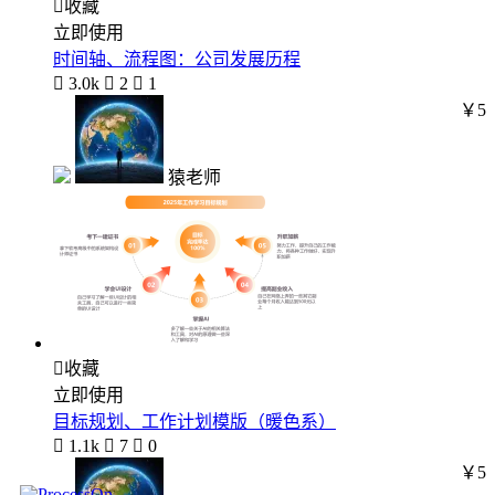

收藏
立即使用
时间轴、流程图：公司发展历程

3.0k

2

1
￥5
猿老师

收藏
立即使用
目标规划、工作计划模版（暖色系）

1.1k

7

0
￥5