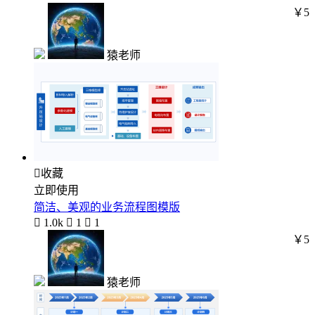
￥5
猿老师

收藏
立即使用
简洁、美观的业务流程图模版

1.0k

1

1
￥5
猿老师