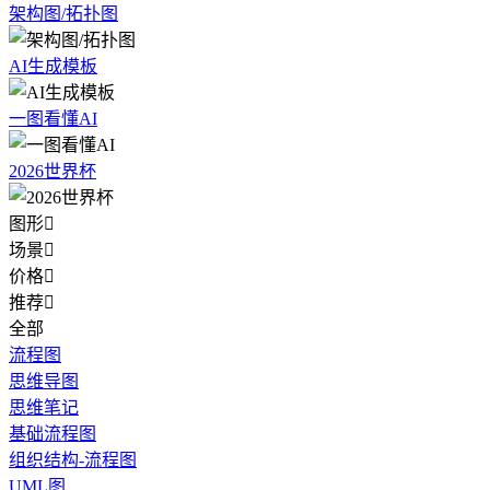
架构图/拓扑图
AI生成模板
一图看懂AI
2026世界杯
图形

场景

价格

推荐

全部
流程图
思维导图
思维笔记
基础流程图
组织结构-流程图
UML图