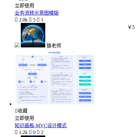
立即使用
业务流转示意图模版

2.0k

5

1
￥5
猿老师

收藏
立即使用
知识画板-MVC设计模式

1.2k

0

2