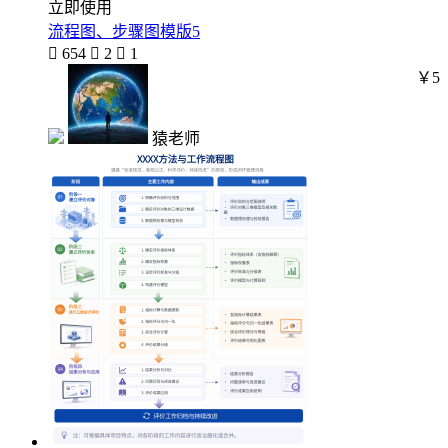
立即使用
流程图、步骤图模版5

654

2

1
￥5
猿老师