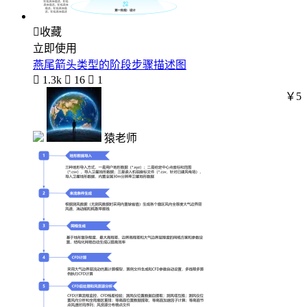

收藏
立即使用
燕尾箭头类型的阶段步骤描述图

1.3k

16

1
￥5
猿老师