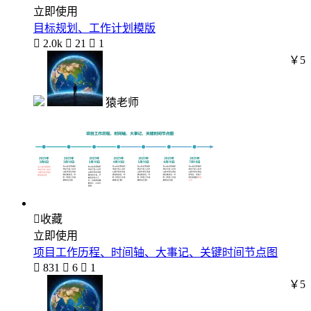
立即使用
目标规划、工作计划模版

2.0k

21

1
￥5
猿老师

收藏
立即使用
项目工作历程、时间轴、大事记、关键时间节点图

831

6

1
￥5