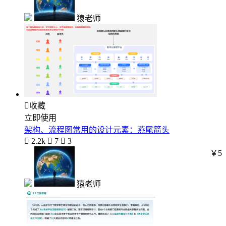
猿老师

收藏
立即使用
架构、流程图常用的设计元素：燕尾箭头

2.2k

7

3
￥5
猿老师