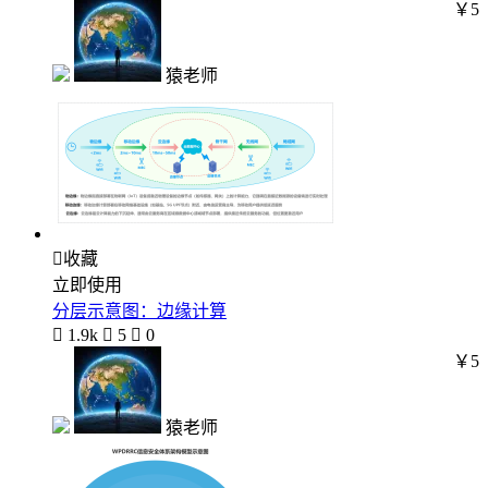
￥5
猿老师

收藏
立即使用
分层示意图：边缘计算

1.9k

5

0
￥5
猿老师