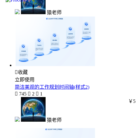
猿老师

收藏
立即使用
简洁美观的工作规划时间轴(样式2)

745

2

1
￥5
猿老师