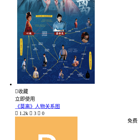

收藏
立即使用
《莫离》人物关系图

1.2k

3

0
免费