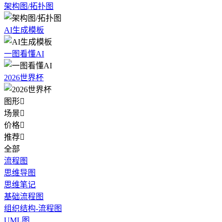
架构图/拓扑图
AI生成模板
一图看懂AI
2026世界杯
图形

场景

价格

推荐

全部
流程图
思维导图
思维笔记
基础流程图
组织结构-流程图
UML图