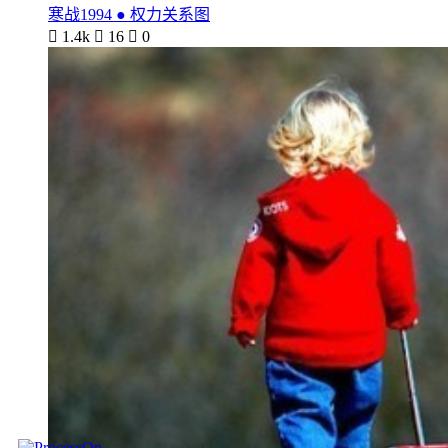
寒战1994 ● 权力关系图

1.4k

16

0