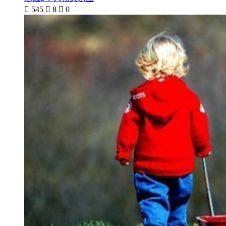

545

8

0