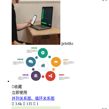
jjehdlks

收藏
立即使用
并列关系图、循环关系图

3.6k

135

1