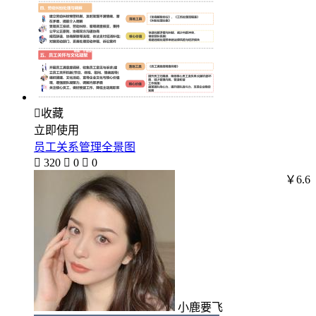

收藏
立即使用
员工关系管理全景图

320

0

0
￥6.6
小鹿要飞