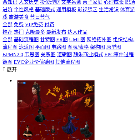
合知识
人文历史
投资理财
文学名著
亲子家庭
心理成长
职场
进阶
个性风格
基础版式
通用模板
影视综艺
生活常识
体育游
戏
旅游美食
节日节气
全部
免费
VIP免费
付费
推荐
热门
克隆最多
最新发布
达人作品
全部
基础流程图
甘特图
ER图
UML图
网络拓扑图
组织结构-
流程图
泳道图
平面图
电路图
图表/表格
架构图
原型图
BPMN2.0
韦恩图
关系图
逻辑图
魏朱商业模式
EPC事件过程
链图
EVC企业价值链图
其他流程图

展开