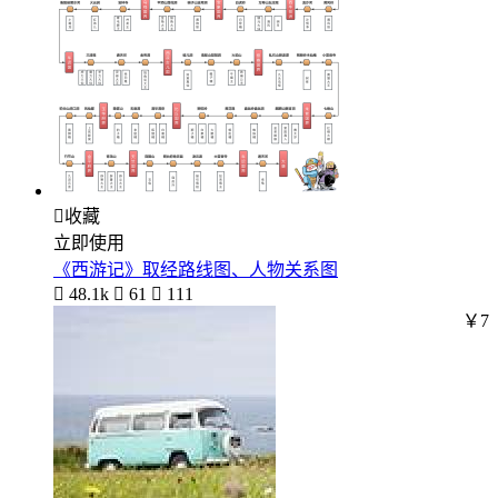

收藏
立即使用
《西游记》取经路线图、人物关系图

48.1k

61

111
￥7