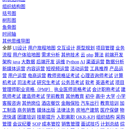
组织结构图
括号图
树形图
鱼骨图
时间轴
其他思维导图
全部
UI设计
用户旅程地图
交互设计
原型规划
项目管理
业务
流程
用户体验地图
需求分析
其他技术
云
php
算法
前端开发
架构
java
大数据
后端开发
运维
Python
AI
渠道运营
数据分析
新媒体运营
内容运营
短视频运营
活动运营
工具推荐
产品运
营
用户运营
电商运营
教师资格证考试
心理咨询师考试
计算
机考试
司法考试
研究生考试
公务员考试
软考
英语考试
项目
管理师职业资格（PMP）
执业医师资格考试
会计职称考试
建
筑师考试
建造师考试
学前教育
其他教育
初中
高中
大学
小学
客服咨询
其他岗位
酒店餐饮
金融保险
汽车出行
教育培训
加
工制造
商务销售
媒体出版
法律法务
房地产建筑
医疗保健
物
流快递
团建培训
技能提升
入职离职
OKR-KPI
组织结构
采购
管理
会议纪要
SOP
成本管控
销售管理
面试技巧
计划总结
综