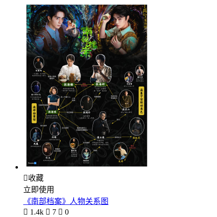

收藏
立即使用
《南部档案》人物关系图

1.4k

7

0