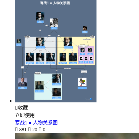

收藏
立即使用
寒战1 ● 人物关系图

881

20

0