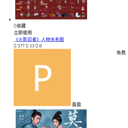

收藏
立即使用
《火影忍者》人物关系图

577

13

0
免费
盈盈