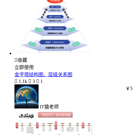

收藏
立即使用
金字塔结构图、层级关系图

1.1k

3

1
￥5
IT猿老师