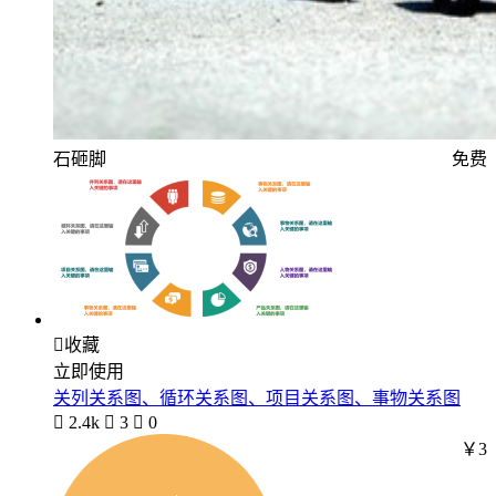
石砸脚
免费

收藏
立即使用
关列关系图、循环关系图、项目关系图、事物关系图

2.4k

3

0
￥3