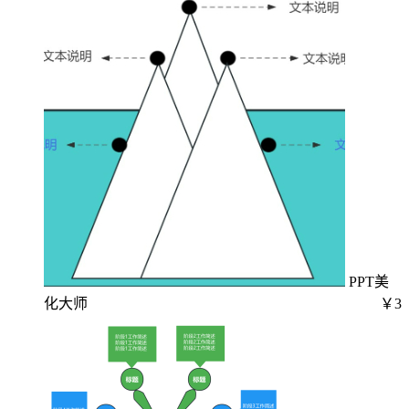
PPT美
化大师
￥3