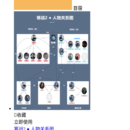
苜蓿

收藏
立即使用
寒战2 ● 人物关系图