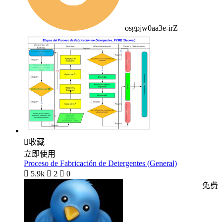
osgpjw0aa3e-irZ

收藏
立即使用
Proceso de Fabricación de Detergentes (General)

5.9k

2

0
免费