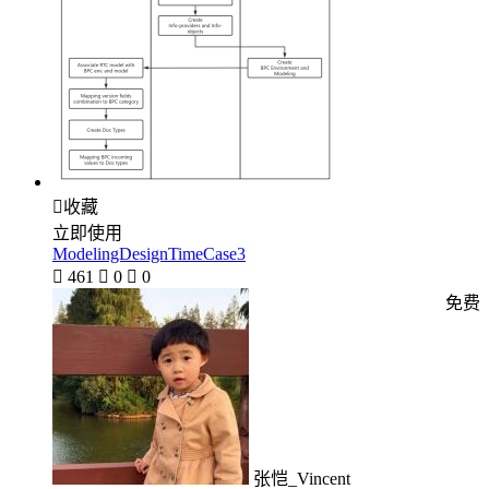

收藏
立即使用
ModelingDesignTimeCase3

461

0

0
免费
张恺_Vincent