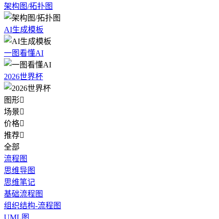
架构图/拓扑图
AI生成模板
一图看懂AI
2026世界杯
图形

场景

价格

推荐

全部
流程图
思维导图
思维笔记
基础流程图
组织结构-流程图
UML图