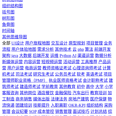
组织结构图
括号图
树形图
鱼骨图
时间轴
其他思维导图
全部
UI设计
用户旅程地图
交互设计
原型规划
项目管理
业务
流程
用户体验地图
需求分析
其他技术
云
php
算法
前端开发
架构
java
大数据
后端开发
运维
Python
AI
渠道运营
数据分析
新媒体运营
内容运营
短视频运营
活动运营
工具推荐
产品运
营
用户运营
电商运营
教师资格证考试
心理咨询师考试
计算
机考试
司法考试
研究生考试
公务员考试
软考
英语考试
项目
管理师职业资格（PMP）
执业医师资格考试
会计职称考试
建
筑师考试
建造师考试
学前教育
其他教育
初中
高中
大学
小学
客服咨询
其他岗位
酒店餐饮
金融保险
汽车出行
教育培训
加
工制造
商务销售
媒体出版
法律法务
房地产建筑
医疗保健
物
流快递
团建培训
技能提升
入职离职
OKR-KPI
组织结构
采购
管理
会议纪要
SOP
成本管控
销售管理
面试技巧
计划总结
综