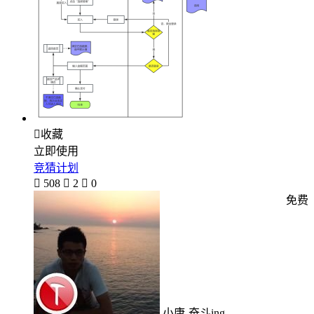

收藏
立即使用
竞猜计划

508

2

0
免费
小康-奋斗ing