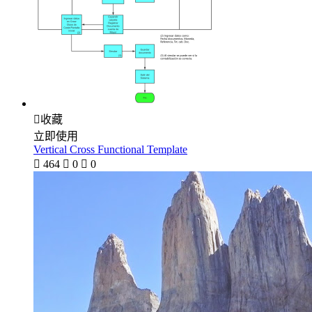

收藏
立即使用
Vertical Cross Functional Template

464

0

0