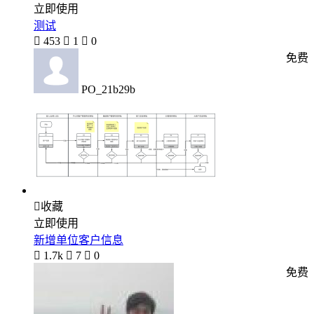
立即使用
测试

453

1

0
免费
PO_21b29b

收藏
立即使用
新增单位客户信息

1.7k

7

0
免费