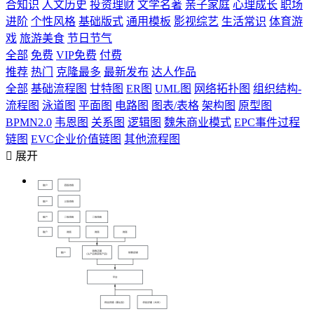
合知识
人文历史
投资理财
文学名著
亲子家庭
心理成长
职场
进阶
个性风格
基础版式
通用模板
影视综艺
生活常识
体育游
戏
旅游美食
节日节气
全部
免费
VIP免费
付费
推荐
热门
克隆最多
最新发布
达人作品
全部
基础流程图
甘特图
ER图
UML图
网络拓扑图
组织结构-
流程图
泳道图
平面图
电路图
图表/表格
架构图
原型图
BPMN2.0
韦恩图
关系图
逻辑图
魏朱商业模式
EPC事件过程
链图
EVC企业价值链图
其他流程图

展开