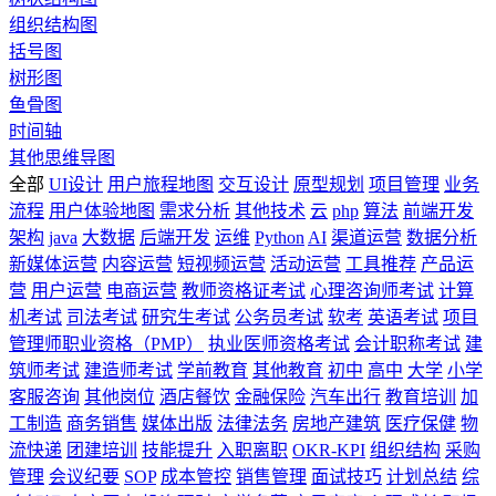
组织结构图
括号图
树形图
鱼骨图
时间轴
其他思维导图
全部
UI设计
用户旅程地图
交互设计
原型规划
项目管理
业务
流程
用户体验地图
需求分析
其他技术
云
php
算法
前端开发
架构
java
大数据
后端开发
运维
Python
AI
渠道运营
数据分析
新媒体运营
内容运营
短视频运营
活动运营
工具推荐
产品运
营
用户运营
电商运营
教师资格证考试
心理咨询师考试
计算
机考试
司法考试
研究生考试
公务员考试
软考
英语考试
项目
管理师职业资格（PMP）
执业医师资格考试
会计职称考试
建
筑师考试
建造师考试
学前教育
其他教育
初中
高中
大学
小学
客服咨询
其他岗位
酒店餐饮
金融保险
汽车出行
教育培训
加
工制造
商务销售
媒体出版
法律法务
房地产建筑
医疗保健
物
流快递
团建培训
技能提升
入职离职
OKR-KPI
组织结构
采购
管理
会议纪要
SOP
成本管控
销售管理
面试技巧
计划总结
综