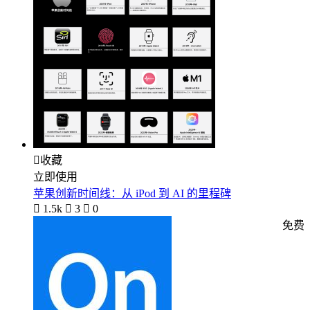

收藏
立即使用
苹果创新时间线：从 iPod 到 AI 的里程碑

1.5k

3

0
免费