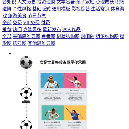
合知识
人文历史
投资理财
文学名著
亲子家庭
心理成长
职场
进阶
个性风格
基础版式
通用模板
影视综艺
生活常识
体育游
戏
旅游美食
节日节气
全部
免费
VIP免费
付费
推荐
热门
克隆最多
最新发布
达人作品
全部
基础思维导图
鱼骨图
树状结构图
时间轴
组织结构图
树
形图
括号图
其他思维导图