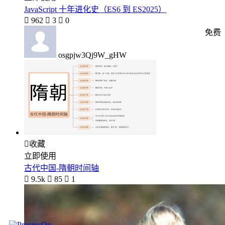
JavaScript 十年进化史（ES6 到 ES2025）

962

3

0
免费
osgpjw3Qj9W_gHW

收藏
立即使用
古代中国-隋朝时间轴

9.5k

85

1