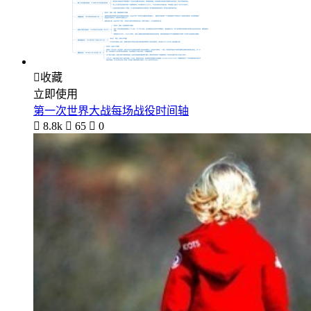

收藏
立即使用
第一次世界大战每场战役时间轴

8.8k

65

0