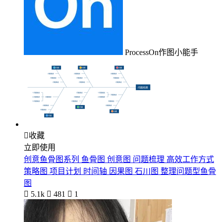
ProcessOn作图小能手

收藏
立即使用
创意鱼骨图系列 鱼骨图 创意图 问题梳理 高效工作方式
策略图 项目计划 时间轴 因果图 石川图 整理问题型鱼骨
图

5.1k

481

1