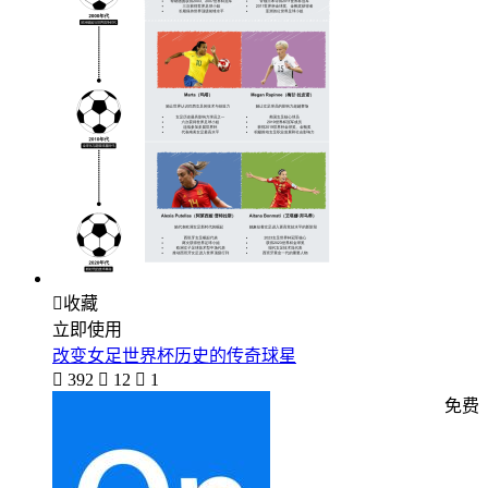

收藏
立即使用
改变女足世界杯历史的传奇球星

392

12

1
免费