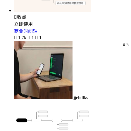

收藏
立即使用
商业时间轴

1.7k

1

1
￥5
jjehdlks