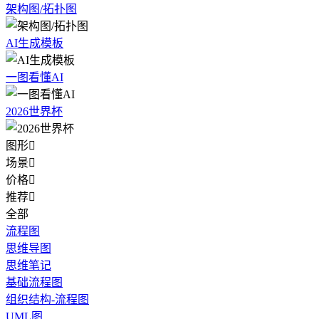
架构图/拓扑图
AI生成模板
一图看懂AI
2026世界杯
图形

场景

价格

推荐

全部
流程图
思维导图
思维笔记
基础流程图
组织结构-流程图
UML图