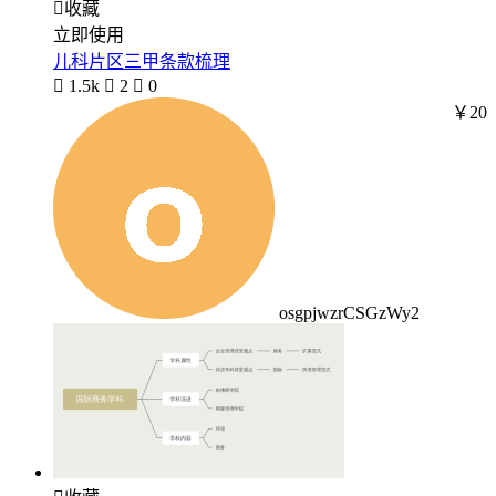

收藏
立即使用
儿科片区三甲条款梳理

1.5k

2

0
￥20
osgpjwzrCSGzWy2