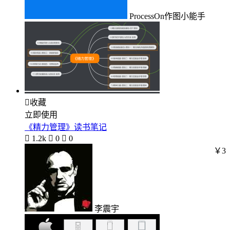
ProcessOn作图小能手

收藏
立即使用
《精力管理》读书笔记

1.2k

0

0
￥3
李震宇