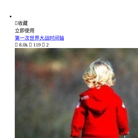

收藏
立即使用
第一次世界大战时间轴

8.0k

119

2