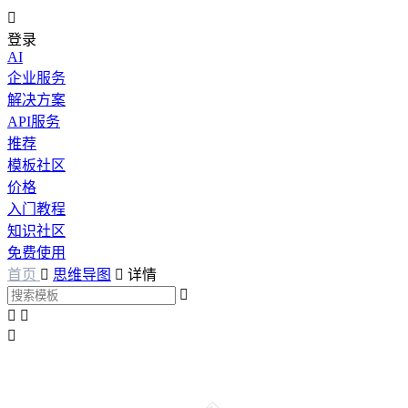

登录
AI
企业服务
解决方案
API服务
推荐
模板社区
价格
入门教程
知识社区
免费使用
首页

思维导图

详情



