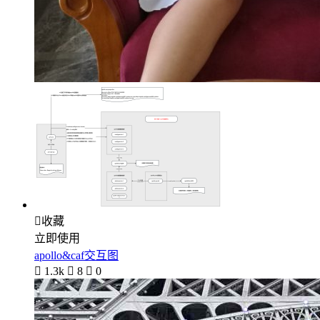

收藏
立即使用
apollo&caf交互图

1.3k

8

0