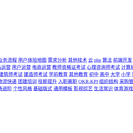
业务流程
用户体验地图
需求分析
其他技术
云
php
算法
前端开发
品运营
用户运营
电商运营
教师资格证考试
心理咨询师考试
计算
建筑师考试
建造师考试
学前教育
其他教育
初中
高中
大学
小学
物流快递
团建培训
技能提升
入职离职
OKR-KPI
组织结构
采购
场进阶
个性风格
基础版式
通用模板
影视综艺
生活常识
体育游戏