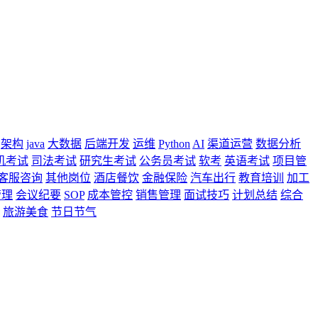
架构
java
大数据
后端开发
运维
Python
AI
渠道运营
数据分析
机考试
司法考试
研究生考试
公务员考试
软考
英语考试
项目管
客服咨询
其他岗位
酒店餐饮
金融保险
汽车出行
教育培训
加工
管理
会议纪要
SOP
成本管控
销售管理
面试技巧
计划总结
综合
旅游美食
节日节气