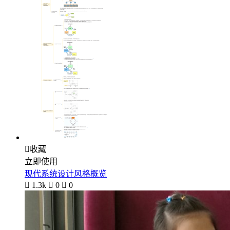

收藏
立即使用
现代系统设计风格概览

1.3k

0

0