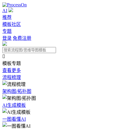
AI
推荐
模板社区
专题
登录
免费注册

模板专题
查看更多
流程梳理
架构图/拓扑图
AI生成模板
一图看懂AI