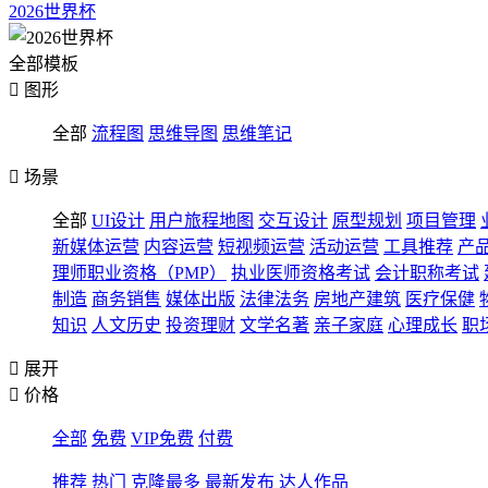
2026世界杯
全部模板

图形
全部
流程图
思维导图
思维笔记

场景
全部
UI设计
用户旅程地图
交互设计
原型规划
项目管理
新媒体运营
内容运营
短视频运营
活动运营
工具推荐
产
理师职业资格（PMP）
执业医师资格考试
会计职称考试
制造
商务销售
媒体出版
法律法务
房地产建筑
医疗保健
知识
人文历史
投资理财
文学名著
亲子家庭
心理成长
职

展开

价格
全部
免费
VIP免费
付费
推荐
热门
克隆最多
最新发布
达人作品